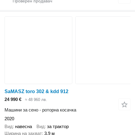
SaMASZ toro 302 & kdd 912
24 990 €
≈ 48 960 лв.
Машини за сено - роторна косачка
2020
Вид
навесна
Вид
за трактор
Ширина на захват
3,9 м