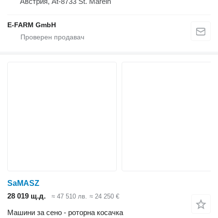
Австрия, At-8733 St. Marein
E-FARM GmbH
SaMASZ
28 019 щ.д.
≈ 47 510 лв.
≈ 24 250 €
Машини за сено - роторна косачка