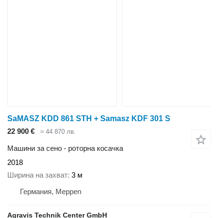
SaMASZ KDD 861 STH + Samasz KDF 301 S
22 900 €
≈ 44 870 лв.
Машини за сено - роторна косачка
2018
Ширина на захват
3 м
Германия, Meppen
Agravis Technik Center GmbH