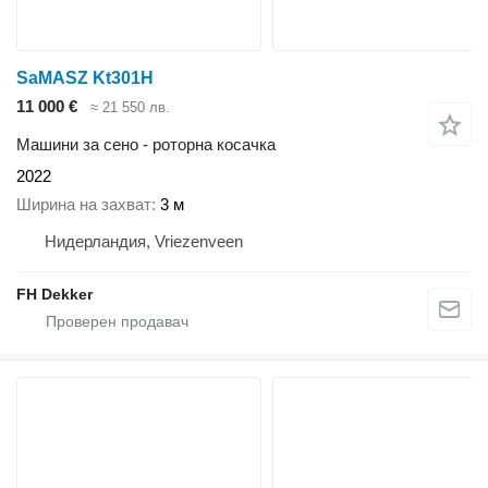
SaMASZ Kt301H
11 000 €
≈ 21 550 лв.
Машини за сено - роторна косачка
2022
Ширина на захват
3 м
Нидерландия, Vriezenveen
FH Dekker