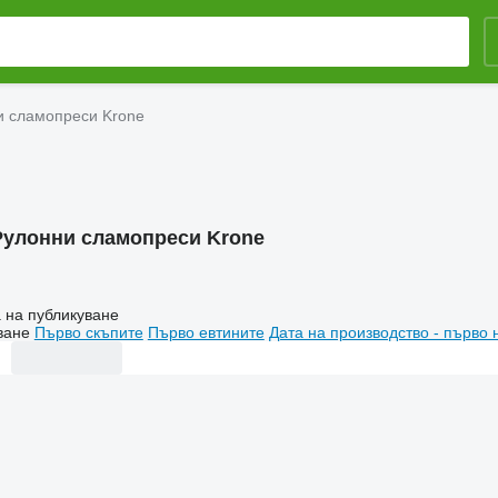
и сламопреси Krone
Рулонни сламопреси Krone
 на публикуване
ване
Първо скъпите
Първо евтините
Дата на производство - първо 