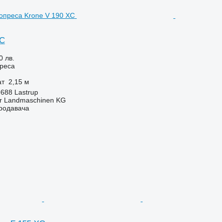
XC
0 лв.
реса
ат
2,15 м
688 Lastrup
er Landmaschinen KG
продавача