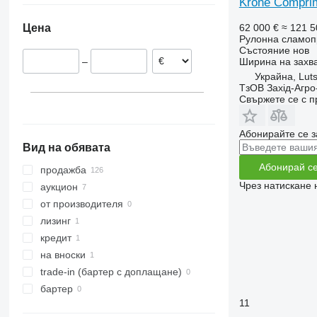
Krone Compri
Норвегия
62 000 €
≈ 121 5
Цена
Швеция
Рулонна сламоп
Нидерландия
Състояние
нов
Ширина на захв
–
Унгария
Украйна, Lut
Великобритания
ТзОВ Захід-Агро
Свържете се с 
Франция
покажи всички
Абонирайте се з
Вид на обявата
Абонирай с
продажба
Чрез натискане 
аукцион
от производителя
лизинг
кредит
на вноски
trade-in (бартер с доплащане)
бартер
11