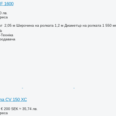
 F 1600
0 лв.
реса
ат
2,05 м
Широчина на ролката
1,2 м
Диаметър на ролката
1 550 м
sk
-Техніка
продавача
ma CV 150 XC
 €
200 SEK
≈ 35,74 лв.
реса