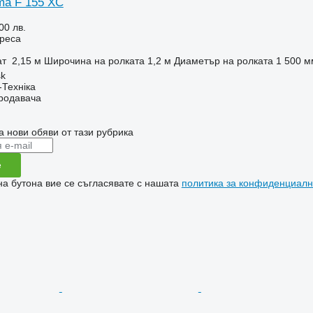
ma F 155 XC
00 лв.
реса
ат
2,15 м
Широчина на ролката
1,2 м
Диаметър на ролката
1 500 м
sk
-Техніка
продавача
а нови обяви от тази рубрика
е
на бутона вие се съгласявате с нашата
политика за конфиденциалн