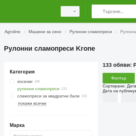
Agroline
Машини за сено
Рулонни сламопреси
Рулонн
Рулонни сламопреси Krone
133 обяви:
Категория
Филтър
косачки
Сортиране
:
Дата
рулонни сламопреси
роторни косачки
Дата на публику
сламопреси за квадратни бали
косачки с кондиционер
покажи всички
самоходни косачки
косачки за пътни банкети
Марка