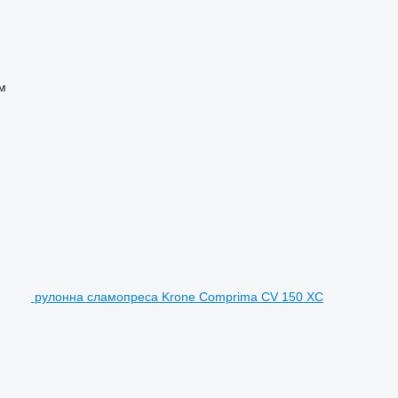
м
рулонна сламопреса Krone Comprima CV 150 XC