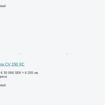
stad
ma CV 150 XC
 €
35 000 SEK
≈ 6 255 лв.
реса
stad