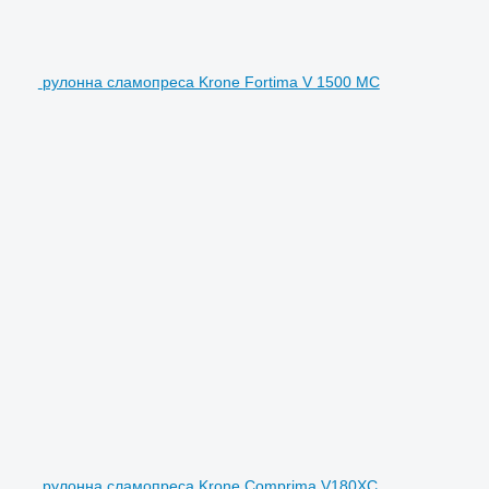
рулонна сламопреса Krone Fortima V 1500 MC
рулонна сламопреса Krone Comprima V180XC