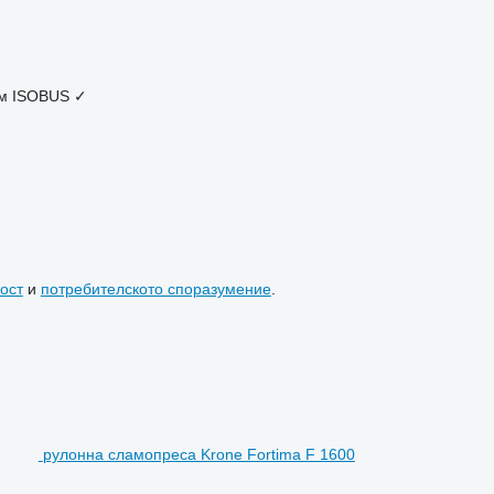
м
ISOBUS
✓
ост
и
потребителското споразумение
.
рулонна сламопреса Krone Fortima F 1600