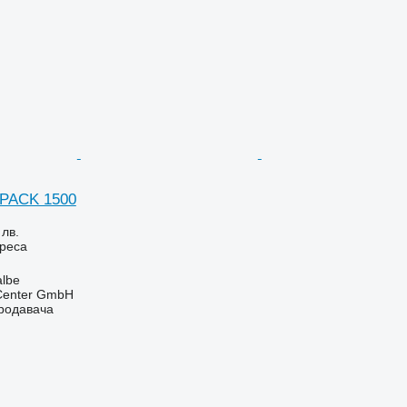
 PACK 1500
 лв.
реса
lbe
 Center GmbH
продавача