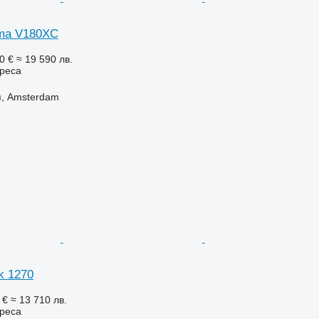
ma V180XC
0 €
≈ 19 590 лв.
реса
, Amsterdam
k 1270
 €
≈ 13 710 лв.
реса