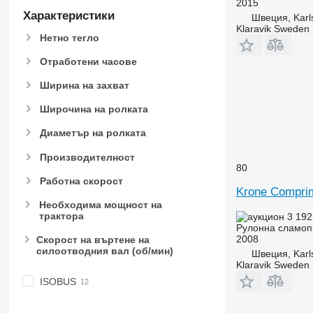
2015
Характеристики
Швеция, Karl
Klaravik Sweden
Нетно тегло
Отработени часове
Ширина на захват
Широчина на ролката
Диаметър на ролката
Производителност
80
Работна скорост
Krone Compri
Необходима мощност на
трактора
3 192
Рулонна сламоп
2008
Скорост на въртене на
силоотводния вал (об/мин)
Швеция, Karl
Klaravik Sweden
ISOBUS