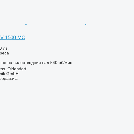
 V 1500 MC
0 лв.
реса
ене на силоотводния вал
540 об/мин
ss. Oldendorf
hnik GmbH
продавача