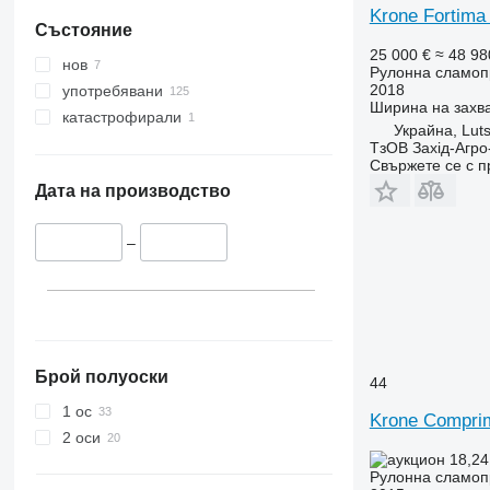
Krone Fortima
Състояние
25 000 €
≈ 48 98
нов
Рулонна сламоп
2018
употребявани
Ширина на захв
катастрофирали
Украйна, Lut
ТзОВ Захід-Агро
Свържете се с 
Дата на производство
–
Брой полуоски
44
1 ос
Krone Compri
2 оси
18,24
Рулонна сламоп