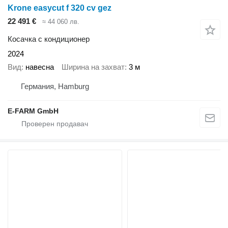
Krone easycut f 320 cv gez
22 491 €
≈ 44 060 лв.
Косачка с кондиционер
2024
Вид
навесна
Ширина на захват
3 м
Германия, Hamburg
E-FARM GmbH