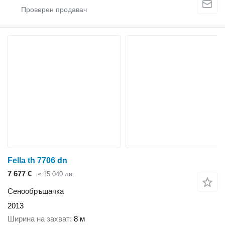
Fella th 7706 dn
7 677 €
≈ 15 040 лв.
Сенообръщачка
2013
Ширина на захват
8 м