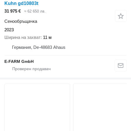
Kuhn gd10803t
31 975 €
≈ 62 650 лв.
Сенообръщачка
2023
Ширина на захват
11 м
Германия, De-48683 Ahaus
E-FARM GmbH