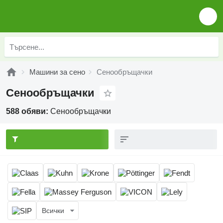
Машини за сено
Сенообръщачки
Сенообръщачки
588 обяви:
Сенообръщачки
Всички