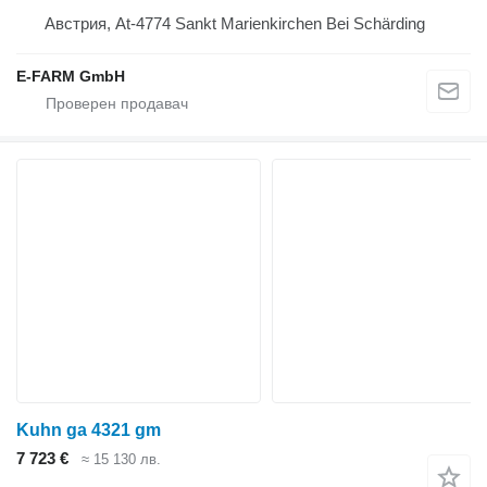
Австрия, At-4774 Sankt Marienkirchen Bei Schärding
E-FARM GmbH
Kuhn ga 4321 gm
7 723 €
≈ 15 130 лв.