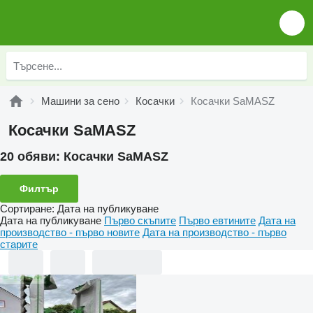
Машини за сено
Косачки
Косачки SaMASZ
Косачки SaMASZ
20 обяви:
Косачки SaMASZ
Филтър
Сортиране
:
Дата на публикуване
Дата на публикуване
Първо скъпите
Първо евтините
Дата на
производство - първо новите
Дата на производство - първо
старите