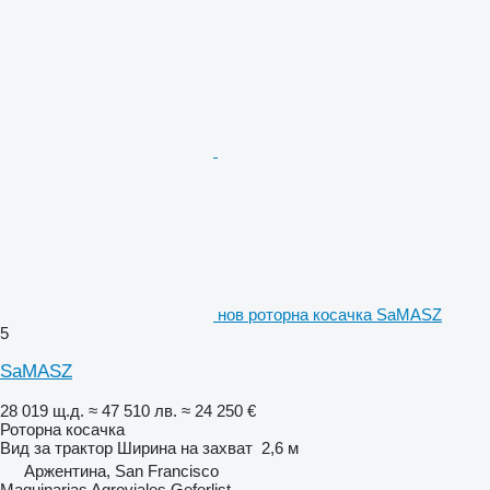
нов роторна косачка SaMASZ
5
SaMASZ
28 019 щ.д.
≈ 47 510 лв.
≈ 24 250 €
Роторна косачка
Вид
за трактор
Ширина на захват
2,6 м
Аржентина, San Francisco
Maquinarias Agroviales Geferlist