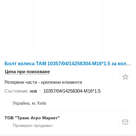
Болт колеса TAM 10357/04/14258304-M16*1.5 за колесен трактор YTO X804/X904/LX954/NLX1024/NLX1054/X1204/NLX1304/NLX1404
Цена при поискване
Резервни части - крепежни елементи
Състояние
нов
10357/04/14258304-M16*1.5
Украйна, м. Київ
ТОВ "Транс Агро Маркет"