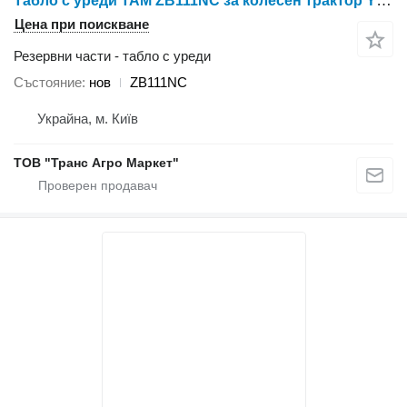
Табло с уреди TAM ZB111NC за колесен трактор YTO X804/X904/LX954/NLX1024/NLX1054/X1204/NLX1304/NLX1404
Цена при поискване
Резервни части - табло с уреди
Състояние
нов
ZB111NC
Украйна, м. Київ
ТОВ "Транс Агро Маркет"