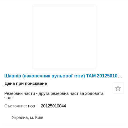
Шарнір (наконечник рульової тяги) TAM 20125010044 за колесен трактор YTO X804/X904/LX954/NLX1024/NLX1054/X12
Цена при поискване
Резервни части - друга резервна част за ходовата
част
Състояние
нов
20125010044
Украйна, м. Київ