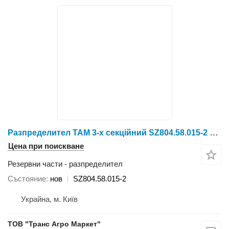
Разпределител TAM 3-х секційний SZ804.58.015-2 за колесен трактор YTO X804/X904/LX954/NLX1024/NLX1054/X1204
Цена при поискване
Резервни части - разпределител
Състояние
нов
SZ804.58.015-2
Украйна, м. Київ
ТОВ "Транс Агро Маркет"