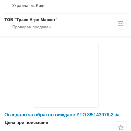
Украйна, м. Київ
ТОВ "Транс Агро Маркет"
Огледало за обратно виждане YTO 8/5143978-2 за колесен трактор YTO X804/X904/LX954/NLX1024/NLX1054/X1204/NLX1304/NLX1404
Цена при поискване