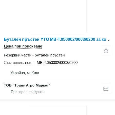
Бутален пръстен YTO MB-T.050002/0003/0200 за колесен трактор YTO X804/X904/LX954/NLX1024/NLX1054/X1204/NLX1304/NLX1404
Цена при поискване
Резервни части - бутален пръстен
Състояние
нов
MB-T.050002/0003/0200
Украйна, м. Київ
ТОВ "Транс Агро Маркет"