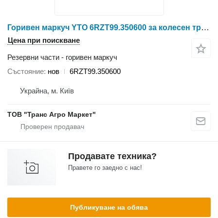
Горивен маркуч YTO 6RZT99.350600 за колесен трактор YTO X804/X904/LX954/NLX1024/NLX1054/X1204/NLX1304/NLX1404
Цена при поискване
Резервни части - горивен маркуч
Състояние
нов
6RZT99.350600
Украйна, м. Київ
ТОВ "Транс Агро Маркет"
Продавате техника?
Правете го заедно с нас!
Публикуване на обява