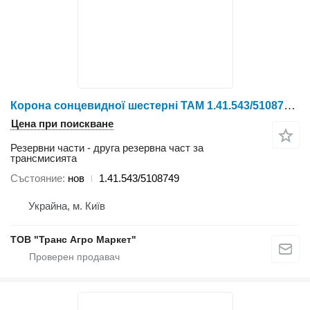
Корона сонцевидної шестерні TAM 1.41.543/5108749 за колесен трактор YTO NLX1024/NLX1054/X1204/NLX1304/NLX1404
Цена при поискване
Резервни части - друга резервна част за
трансмисията
Състояние
нов
1.41.543/5108749
Украйна, м. Київ
ТОВ "Транс Агро Маркет"