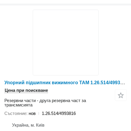
Упорний підшипник вижимного TAM 1.26.514/4993816 за колесен трактор YTO X804/X904/LX954/NLX1024/NLX1054/X1204/NLX1304/NLX1404
Цена при поискване
Резервни части - друга резервна част за
трансмисията
Състояние
нов
1.26.514/4993816
Украйна, м. Київ