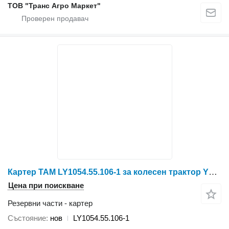
ТОВ "Транс Агро Маркет"
Картер TAM LY1054.55.106-1 за колесен трактор YTO X804/X904/LX954/NLX1024/NLX1054
Цена при поискване
Резервни части - картер
Състояние
нов
LY1054.55.106-1