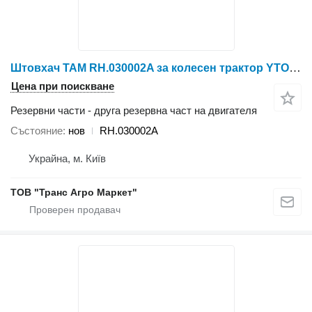
Штовхач TAM RH.030002A за колесен трактор YTO X804/X904/LX954/NLX1024/NLX1054/X1204/NLX1304/NLX1404
Цена при поискване
Резервни части - друга резервна част на двигателя
Състояние
нов
RH.030002A
Украйна, м. Київ
ТОВ "Транс Агро Маркет"