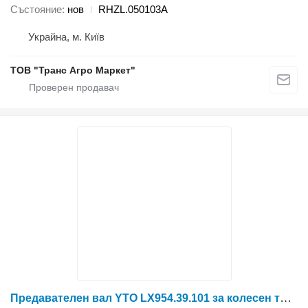
Състояние
нов
RHZL.050103A
Украйна, м. Київ
ТОВ "Транс Агро Маркет"
Предавателен вал YTO LX954.39.101 за колесен трактор YTO X804/X904/LX954/NLX1024/NLX1054/X1204/NLX1304/NLX1404