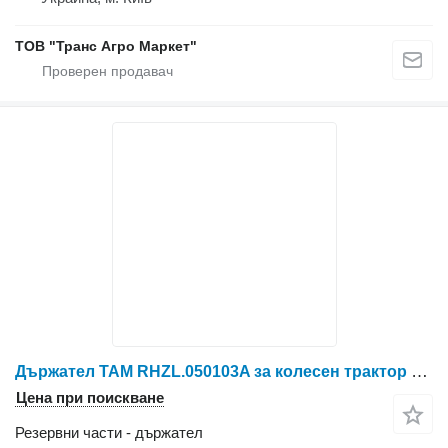
ТОВ "Транс Агро Маркет"
Държател TAM RHZL.050103A за колесен трактор YTO X804/X904/LX954/NLX1024/NLX1054/X1204/NLX1304/NLX1404
Цена при поискване
Резервни части - държател