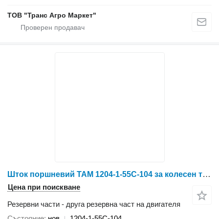
ТОВ "Транс Агро Маркет"
Шток поршневий TAM 1204-1-55C-104 за колесен трактор YTO X804/X904/LX954/NLX1024/NLX1054/X1204/NLX1304/NLX1404
Цена при поискване
Резервни части - друга резервна част на двигателя
Състояние
нов
1204-1-55C-104