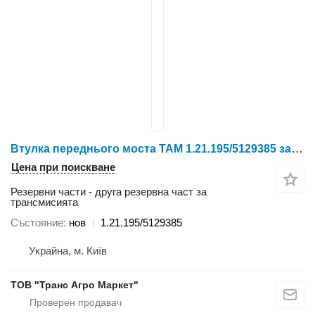
Втулка переднього моста TAM 1.21.195/5129385 за колесен трактор YTO X804/X904/LX954/NLX1024/NLX1054/X1204/NLX1304/NLX1404
Цена при поискване
Резервни части - друга резервна част за
трансмисията
Състояние
нов
1.21.195/5129385
Украйна, м. Київ
ТОВ "Транс Агро Маркет"