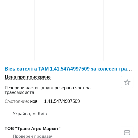
Вісь сателіта TAM 1.41.547/4997509 за колесен трактор YTO X804/X904/LX954/NLX1024/NLX1054/X1204/NLX1304/NLX1404
Цена при поискване
Резервни части - друга резервна част за
трансмисията
Състояние
нов
1.41.547/4997509
Украйна, м. Київ
ТОВ "Транс Агро Маркет"