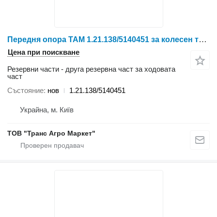
Передня опора TAM 1.21.138/5140451 за колесен трактор YTO X804/X904/LX954/NLX1024/NLX1054/X1204/NLX1304/NLX1404
Цена при поискване
Резервни части - друга резервна част за ходовата
част
Състояние
нов
1.21.138/5140451
Украйна, м. Київ
ТОВ "Транс Агро Маркет"