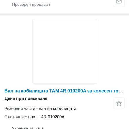
Вал на кобилицата TAM 4R.010200A за колесен трактор YTO X804/X904/LX954/NLX1024/NLX1054
Цена при поискване
Резервни части - вал на кобилицата
Състояние
нов
4R.010200A
Украйна, м. Київ