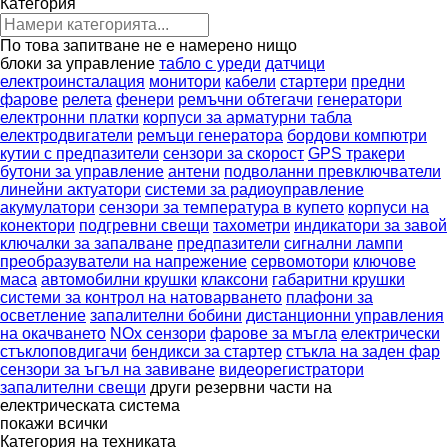
Категория
По това запитване не е намерено нищо
блоки за управление
табло с уреди
датчици
електроинсталация
монитори
кабели
стартери
предни
фарове
релета
фенери
ремъчни обтегачи
генератори
електронни платки
корпуси за арматурни табла
електродвигатели
ремъци генератора
бордови компютри
кутии с предпазители
сензори за скорост
GPS тракери
бутони за управление
антени
подволанни превключватели
линейни актуатори
системи за радиоуправление
акумулатори
сензори за температура в купето
корпуси на
конектори
подгревни свещи
тахометри
индикатори за завой
ключалки за запалване
предпазители
сигнални лампи
преобразуватели на напрежение
сервомотори
ключове
маса
автомобилни крушки
клаксони
габаритни крушки
системи за контрол на натоварването
плафони за
осветление
запалителни бобини
дистанционни управления
на окачването
NOx сензори
фарове за мъгла
електрически
стъклоповдигачи
бендикси за стартер
стъкла на заден фар
сензори за ъгъл на завиване
видеорегистратори
запалителни свещи
други резервни части на
електрическата система
покажи всички
Категория на техниката