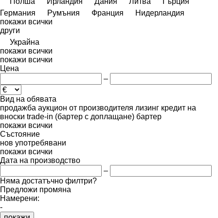
Полша
Ирландия
Дания
Литва
Гърция
Германия
Румъния
Франция
Нидерландия
покажи всички
други
Украйна
покажи всички
покажи всички
Цена
–
Вид на обявата
продажба
аукцион
от производителя
лизинг
кредит
на
вноски
trade-in (бартер с доплащане)
бартер
покажи всички
Състояние
нов
употребявани
покажи всички
Дата на производство
–
Няма достатъчно филтри?
Предложи промяна
Намерени:
-
покажи