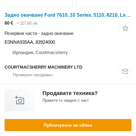
Задно окачване Ford 7610, 10 Series, 5110, 8210, Leveling Box Assembly E0nna935aa, 8 E0NNA935AA за колесен трактор
60 €
≈ 117,60 лв.
Резервни части - задно окачване
E0NNA935AA, 83924000
Ирландия, Courtmacsherry
COURTMACSHERRY MACHINERY LTD
Продавате техника?
Правете го заедно с нас!
Публикуване на обява