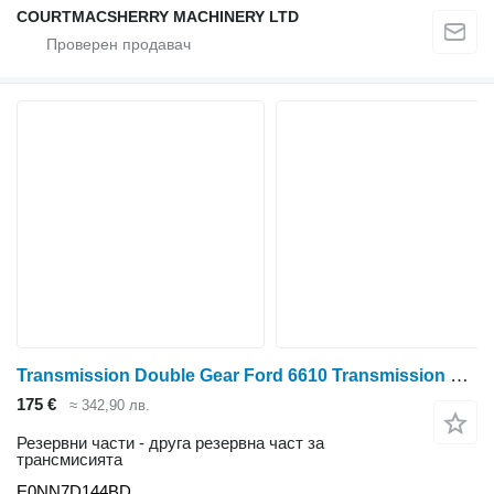
COURTMACSHERRY MACHINERY LTD
Transmission Double Gear Ford 6610 Transmission Double Gear T33/42 E0nn7d144bd E0NN7D144BD за колесен трактор Ford 6610
175 €
≈ 342,90 лв.
Резервни части - друга резервна част за
трансмисията
E0NN7D144BD