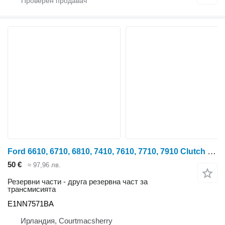
Ford 6610, 6710, 6810, 7410, 7610, 7710, 7910 Clutch Release Hub E1n E1NN7571BA за колесен трактор
50 €
≈ 97,96 лв.
Резервни части - друга резервна част за
трансмисията
E1NN7571BA
Ирландия, Courtmacsherry