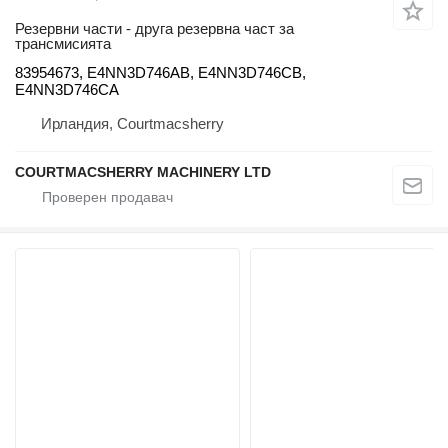
Резервни части - друга резервна част за
трансмисията
83954673, E4NN3D746AB, E4NN3D746CB,
E4NN3D746CA
Ирландия, Courtmacsherry
COURTMACSHERRY MACHINERY LTD