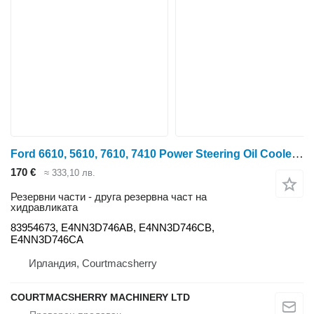
Ford 6610, 5610, 7610, 7410 Power Steering Oil Cooler 83954673, E4nn3 за колесен трактор 6610
170 €
≈ 333,10 лв.
Резервни части - друга резервна част на
хидравликата
83954673, E4NN3D746AB, E4NN3D746CB,
E4NN3D746CA
Ирландия, Courtmacsherry
COURTMACSHERRY MACHINERY LTD