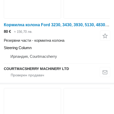
Кормилна колона Ford 3230, 3430, 3930, 5130, 4830, 4630 Steering Column E8nn3c529da, за колесен трактор
80 €
≈ 156,70 лв.
Резервни части - кормилна колона
Steering Column
Ирландия, Courtmacsherry
COURTMACSHERRY MACHINERY LTD