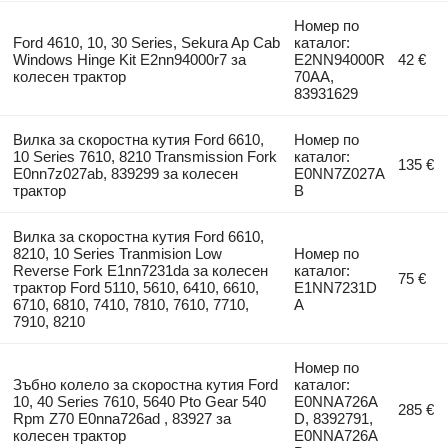
Номер по
Ford 4610, 10, 30 Series, Sekura Ap Cab
каталог:
Windows Hinge Kit E2nn94000r7 за
E2NN94000R
42 €
колесен трактор
70AA,
83931629
Вилка за скоростна кутия Ford 6610,
Номер по
10 Series 7610, 8210 Transmission Fork
каталог:
135 €
E0nn7z027ab, 839299 за колесен
E0NN7Z027A
трактор
B
Вилка за скоростна кутия Ford 6610,
8210, 10 Series Tranmision Low
Номер по
Reverse Fork E1nn7231da за колесен
каталог:
75 €
трактор Ford 5110, 5610, 6410, 6610,
E1NN7231D
6710, 6810, 7410, 7810, 7610, 7710,
A
7910, 8210
Номер по
Зъбно колело за скоростна кутия Ford
каталог:
10, 40 Series 7610, 5640 Pto Gear 540
E0NNA726A
285 €
Rpm Z70 E0nna726ad , 83927 за
D, 8392791,
колесен трактор
E0NNA726A