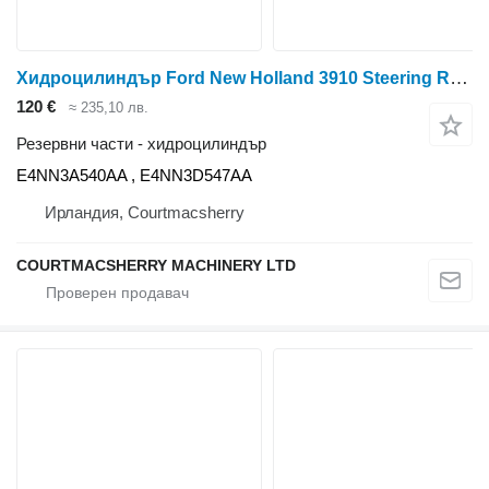
Хидроцилиндър Ford New Holland 3910 Steering Ram E4nn3a540aa , E4nn3d547aa E4NN3A540AA за колесен трактор Ford 3910
120 €
≈ 235,10 лв.
Резервни части - хидроцилиндър
E4NN3A540AA , E4NN3D547AA
Ирландия, Courtmacsherry
COURTMACSHERRY MACHINERY LTD