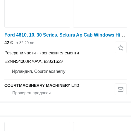
Ford 4610, 10, 30 Series, Sekura Ap Cab Windows Hinge Kit E2nn94000r7 E2NN94000R70AA за колесен трактор
42 €
≈ 82,29 лв.
Резервни части - крепежни елементи
E2NN94000R70AA, 83931629
Ирландия, Courtmacsherry
COURTMACSHERRY MACHINERY LTD