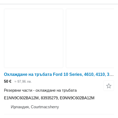
Охлаждане на тръбата Ford 10 Series, 4610, 4110, 3910, 3610 Air Intake Tube E1nn9c602ba12m E1NN9C602BA12M за колесен трактор
50 €
≈ 97,96 лв.
Резервни части - охлаждане на тръбата
E1NN9C602BA12M, 83935279, E0NN9C602BA12M
Ирландия, Courtmacsherry