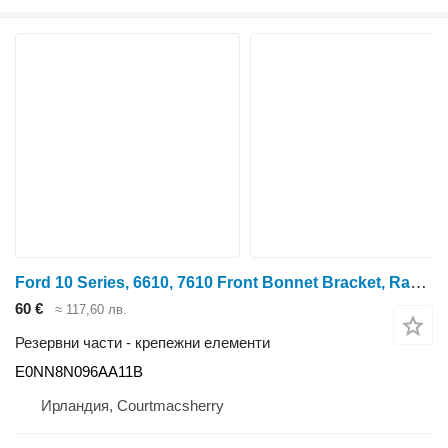
Ford 10 Series, 6610, 7610 Front Bonnet Bracket, Radiator Shell E0nn8 E0NN8N096AA11B за колесен трактор
60 €
≈ 117,60 лв.
Резервни части - крепежни елементи
E0NN8N096AA11B
Ирландия, Courtmacsherry