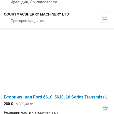
Ирландия, Courtmacsherry
COURTMACSHERRY MACHINERY LTD
Вторичен вал Ford 6610, 5610, 10 Series Transmission Shaft Assy 83960002, E0nn7146 E0NN7N071CB за колесен трактор Ford 6610, 5610
260 €
≈ 509,40 лв.
Резервни части - вторичен вал