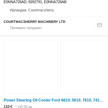
E0NNA726AD, 8392791, E0NNA726AB
Ирландия, Courtmacsherry
COURTMACSHERRY MACHINERY LTD
Power Steering Oil Cooler Ford 6610, 5610, 7610, 7410 Power Steering Oil Cooler 83954673, E4nn3 за колесен трактор Ford 6610
110 €
≈ 215,50 лв.