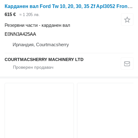
Карданен вал Ford Tw 10, 20, 30, 35 Zf Apl3052 Front Axle Propeller Drive Shaft E0 E0NN3A425AA за колесен трактор 4468053069
615 €
≈ 1 205 лв.
Резервни части - карданен вал
E0NN3A425AA
Ирландия, Courtmacsherry
COURTMACSHERRY MACHINERY LTD