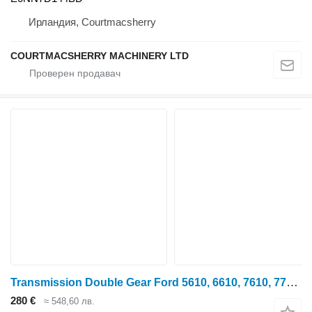
Ирландия, Courtmacsherry
COURTMACSHERRY MACHINERY LTD
Transmission Double Gear Ford 5610, 6610, 7610, 7710, 7810 Transmission Double Gear Z18x31 E0n E0NN7113FB за колесен трактор
280 €
≈ 548,60 лв.