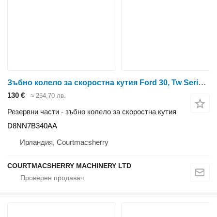
Зъбно колело за скоростна кутия Ford 30, Tw Series, Tw15 Transmission Gear 3rd 43t E6nn7n315ca, D8nn7 D8NN7B340AA за колесен трактор Ford 8730, 8830, 8630, 8530
130 €
≈ 254,70 лв.
Резервни части - зъбно колело за скоростна кутия
D8NN7B340AA
Ирландия, Courtmacsherry
COURTMACSHERRY MACHINERY LTD