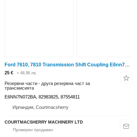
Ford 7610, 7810 Transmission Shift Coupling E6nn7n072ba, 82983825, 87 E6NN7N072BA за колесен трактор 6610
25 €
≈ 48,98 лв.
Резервни части - друга резервна част за
трансмисията
E6NN7N072BA, 82983825, 87554811
Ирландия, Courtmacsherry
COURTMACSHERRY MACHINERY LTD