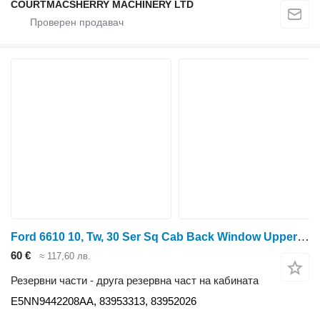
COURTMACSHERRY MACHINERY LTD
Ford 6610 10, Tw, 30 Ser Sq Cab Back Window Upper Frame Damaged E5nn9 E5NN9442208AA за колесен трактор
60 €
≈ 117,60 лв.
Резервни части - друга резервна част на кабината
E5NN9442208AA, 83953313, 83952026