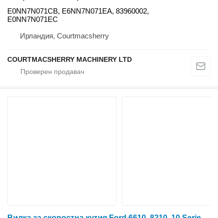
E0NN7N071CB, E6NN7N071EA, 83960002,
E0NN7N071EC
Ирландия, Courtmacsherry
COURTMACSHERRY MACHINERY LTD
Вилка за скоростна кутия Ford 6610, 8210, 10 Series Tranmision Low Reverse Fork E1nn7231da E1NN7231DA за колесен трактор Ford 5110, 5610, 6410, 6610, 6710, 6810, 7410, 7810, 7610, 7710, 7910, 8210