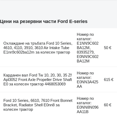
Цени на резервни части Ford E-series
Номер по
каталог:
Охлаждане на тръбата Ford 10 Series,
E1NN9C602
4610, 4110, 3910, 3610 Air Intake Tube
BA12M,
50 €
E1nn9c602ba12m за колесен трактор
83935279,
E0NN9C602
BA12M
Номер по
Карданен вал Ford Tw 10, 20, 30, 35 Zf
каталог:
Apl3052 Front Axle Propeller Drive Shaft
615 €
E0NN3A425
E0 за колесен трактор 4468053069
AA
Номер по
Ford 10 Series, 6610, 7610 Front Bonnet
каталог:
Bracket, Radiator Shell E0nn8 за
60 €
E0NN8N096
колесен трактор
AA11B