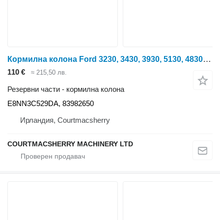
Кормилна колона Ford 3230, 3430, 3930, 5130, 4830, 4630 Steering Column E8nn3c529da, E8NN3C529DA за колесен трактор Ford 3230, 3430, 3930, 4130, 4630, 4830, 5030
110 €
≈ 215,50 лв.
Резервни части - кормилна колона
E8NN3C529DA, 83982650
Ирландия, Courtmacsherry
COURTMACSHERRY MACHINERY LTD