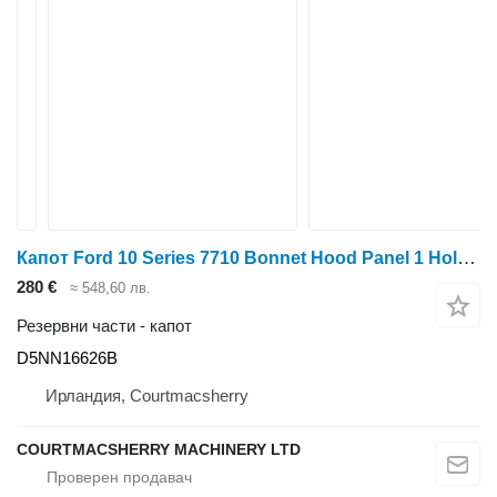
Капот Ford 10 Series 7710 Bonnet Hood Panel 1 Holes, , E9nn16a724 D5NN16626B за колесен трактор
280 €
≈ 548,60 лв.
Резервни части - капот
D5NN16626B
Ирландия, Courtmacsherry
COURTMACSHERRY MACHINERY LTD