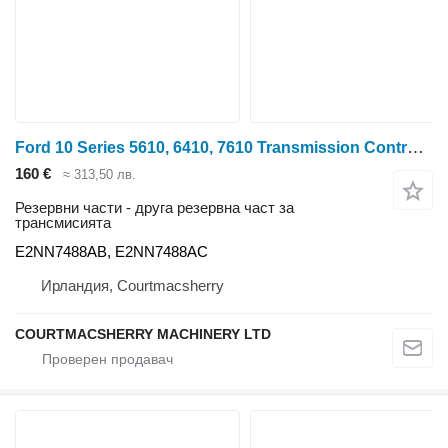
Ford 10 Series 5610, 6410, 7610 Transmission Control Cover E2nn7488ab E2NN7488AB за колесен трактор
160 €
≈ 313,50 лв.
Резервни части - друга резервна част за
трансмисията
E2NN7488AB, E2NN7488AC
Ирландия, Courtmacsherry
COURTMACSHERRY MACHINERY LTD