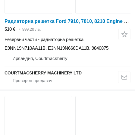
Радиаторна решетка Ford 7910, 7810, 8210 Engine Side Guard, Shield Grill E9nn19n710aa11b E9NN19N710AA11B за колесен трактор
510 €
≈ 999,20 лв.
Резервни части - радиаторна решетка
E9NN19N710AA11B, E3NN19N666DA11B, 9840875
Ирландия, Courtmacsherry
COURTMACSHERRY MACHINERY LTD