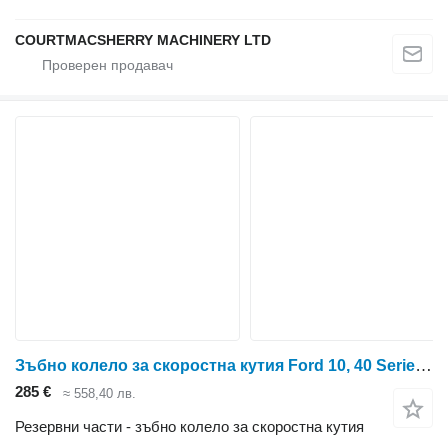
COURTMACSHERRY MACHINERY LTD
Зъбно колело за скоростна кутия Ford 10, 40 Series 7610, 5640 Pto Gear 540 Rpm Z70 E0nna726ad , 83927 E0NNA726AD за колесен трактор
285 €
≈ 558,40 лв.
Резервни части - зъбно колело за скоростна кутия