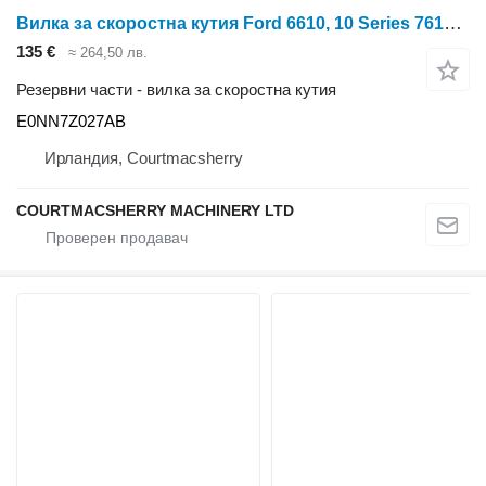
Вилка за скоростна кутия Ford 6610, 10 Series 7610, 8210 Transmission Fork E0nn7z027ab, 839299 E0NN7Z027AB за колесен трактор
135 €
≈ 264,50 лв.
Резервни части - вилка за скоростна кутия
E0NN7Z027AB
Ирландия, Courtmacsherry
COURTMACSHERRY MACHINERY LTD