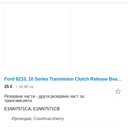
Ford 8210, 10 Series Tranmision Clutch Release Bearing E1nn7571ca, E1 E1NN7571CA за колесен трактор Ford 5110, 5610, 6410, 6610, 6710, 6810, 7410, 7810, 7610, 7710, 7910, 8210
25 €
≈ 48,98 лв.
Резервни части - друга резервна част за
трансмисията
E1NN7571CA, E1NN7571CB
Ирландия, Courtmacsherry