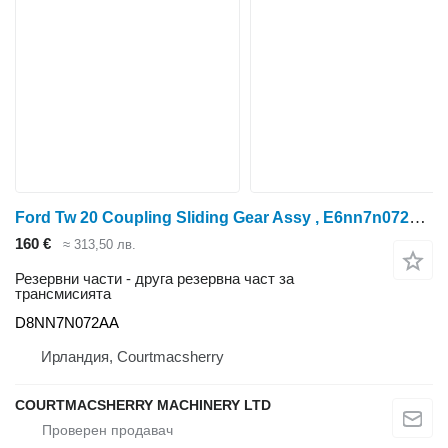
Ford Tw 20 Coupling Sliding Gear Assy , E6nn7n072ca, 83959 D8NN7N072AA за колесен трактор
160 €
≈ 313,50 лв.
Резервни части - друга резервна част за
трансмисията
D8NN7N072AA
Ирландия, Courtmacsherry
COURTMACSHERRY MACHINERY LTD