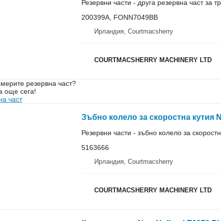
Резервни части - друга резервна част за 
200399A, FONN7049BB
Ирландия, Courtmacsherry
COURTMACSHERRY MACHINERY LTD
мерите резервна част?
а още сега!
на част
Резервни части - зъбно колело за скоростн
5163666
Ирландия, Courtmacsherry
COURTMACSHERRY MACHINERY LTD