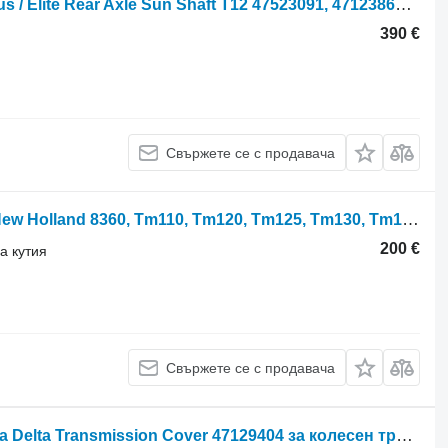
Карданен вал New Holland T6070 Plus / Elite Rear Axle Sun Shaft T12 47523091, 47123860 за колесен трактор
390 €
Свържете се с продавача
Зъбно колело за скоростна кутия New Holland 8360, Tm110, Tm120, Tm125, Tm130, Tm140 Pto Driving Gear T47 516 5164890 за колесен трактор
200 €
а кутия
Свържете се с продавача
New Holland T6070 Plus / Elite, Ts100a Delta Transmission Cover 47129404 за колесен трактор