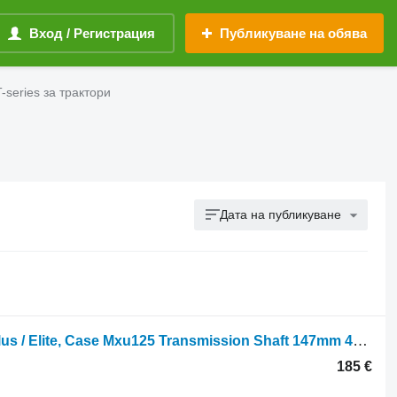
Вход / Регистрация
Публикуване на обява
-series за трактори
Дата на публикуване
Междинен вал New Holland T6070 Plus / Elite, Case Mxu125 Transmission Shaft 147mm 4713163 47131632 за колесен трактор
185 €