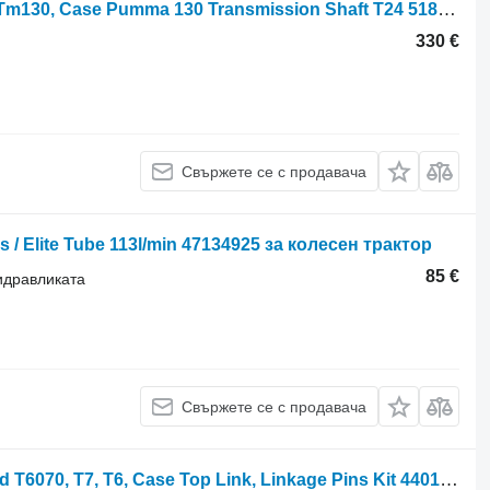
Първичен вал New Holland Tm120, Tm130, Case Pumma 130 Transmission Shaft T24 5180808 за колесен трактор
330 €
Свържете се с продавача
s / Elite Tube 113l/min 47134925 за колесен трактор
85 €
хидравликата
Свържете се с продавача
Top link, Linkage Pins Kit New Holland T6070, T7, T6, Case Top Link, Linkage Pins Kit 44015196, 822483 за колесен трактор New Holland T6070