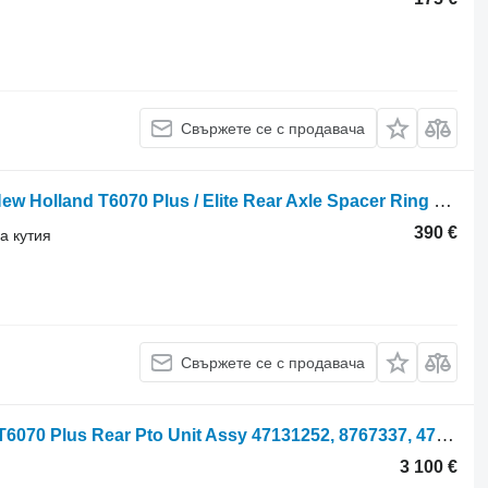
Свържете се с продавача
Зъбно колело за скоростна кутия New Holland T6070 Plus / Elite Rear Axle Spacer Ring Gear T69 5191492 за колесен трактор New Holland T6070 Plus
390 €
а кутия
Свържете се с продавача
Кутия отбор мощност New Holland T6070 Plus Rear Pto Unit Assy 47131252, 8767337, 47131255, 51921 за колесен трактор New Holland T6070
3 100 €