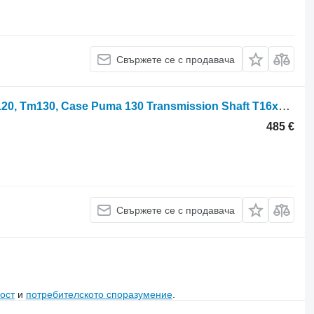
Свържете се с продавача
Предавателен вал New Holland Tm120, Tm130, Case Puma 130 Transmission Shaft T16x46 5166028 за колесен трактор
485 €
Свържете се с продавача
ост
и
потребителското споразумение
.