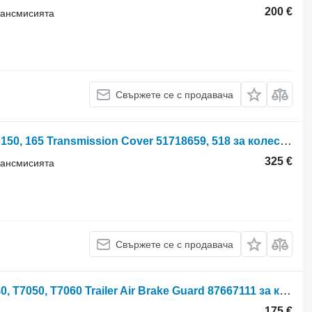
200 €
трансмисията
Свържете се с продавача
New Holland T7.190, Case Puma 140, 150, 165 Transmission Cover 51718659, 518 за колесен трактор
325 €
трансмисията
Свържете се с продавача
Облицовка New Holland T7030, T7040, T7050, T7060 Trailer Air Brake Guard 87667111 за колесен трактор
175 €