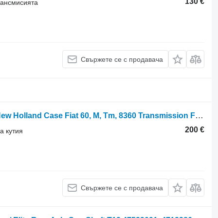
130 €
трансмисията
Свържете се с продавача
Зъбно колело за скоростна кутия New Holland Case Fiat 60, M, Tm, 8360 Transmission Fwd Drive Gear T50 516366 5163666 за колесен трактор New Holland
200 €
а кутия
Свържете се с продавача