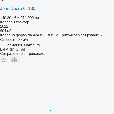
John Deere 6r 130
140 301 €
≈ 274 900 лв.
Колесен трактор
2022
904 м/ч
Колесна формула
4x4
ISOBUS
✓
Триточково свързване
✓
Скорост
40 км/ч
Германия, Hamburg
E-FARM GmbH
Свържете се с продавача