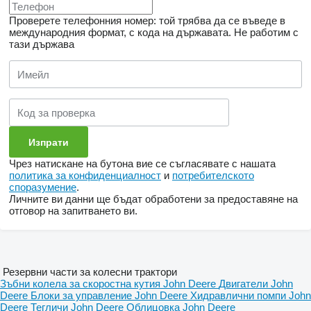
Проверете телефонния номер: той трябва да се въведе в
международния формат, с кода на държавата.
Не работим с
тази държава
Чрез натискане на бутона вие се съгласявате с нашата
политика за конфиденциалност
и
потребителското
споразумение
.
Личните ви данни ще бъдат обработени за предоставяне на
отговор на запитването ви.
Резервни части за колесни трактори
Зъбни колела за скоростна кутия John Deere
Двигатели John
Deere
Блоки за управление John Deere
Хидравлични помпи John
Deere
Тегличи John Deere
Облицовка John Deere