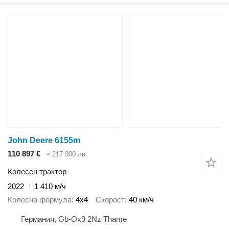
John Deere 6155m
110 897 €
≈ 217 300 лв.
Колесен трактор
2022
1 410 м/ч
Колесна формула
4x4
Скорост
40 км/ч
Германия, Gb-Ox9 2Nz Thame