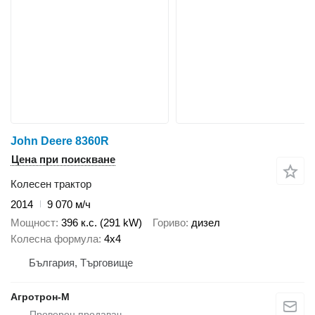
John Deere 8360R
Цена при поискване
Колесен трактор
2014
9 070 м/ч
Мощност
396 к.с. (291 kW)
Гориво
дизел
Колесна формула
4x4
България, Търговище
Агротрон-М