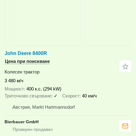
John Deere 8400R
Цена при поискване
Колесен трактор
3 480 м/ч
Мощност
400 к.с. (294 kW)
Триточково свързване
✓
Скорост
40 км/ч
Австрия, Markt Hartmannsdorf
Bierbauer GmbH