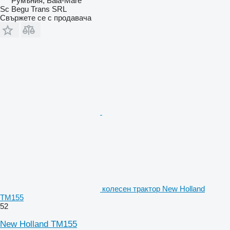
Румъния, Baia-Mare
Sc Begu Trans SRL
Свържете се с продавача
колесен трактор New Holland
TM155
52
New Holland TM155