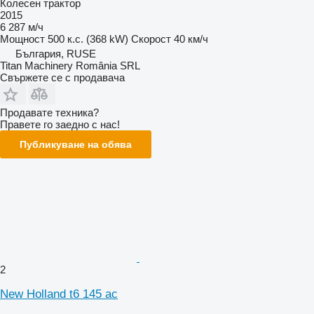
Колесен трактор
2015
6 287 м/ч
Мощност
500 к.с. (368 kW)
Скорост
40 км/ч
България, RUSE
Titan Machinery România SRL
Свържете се с продавача
Продавате техника?
Правете го заедно с нас!
Публикуване на обява
2
New Holland t6 145 ac