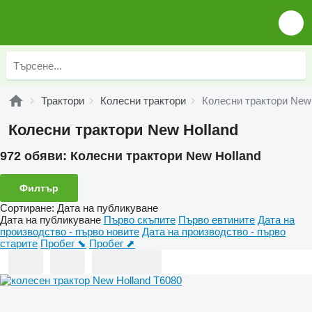
Трактори
Колесни трактори
Колесни трактори New 
Колесни трактори New Holland
972 обяви:
Колесни трактори New Holland
Филтър
Сортиране
:
Дата на публикуване
Дата на публикуване
Първо скъпите
Първо евтините
Дата на
производство - първо новите
Дата на производство - първо
старите
Пробег ⬊
Пробег ⬈