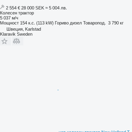
2 554 €
28 000 SEK
≈ 5 004 лв.
Колесен трактор
5 037 м/ч
Мощност
154 к.с. (113 kW)
Гориво
дизел
Товаропод.
3 790 кг
Швеция, Karlstad
Klaravik Sweden