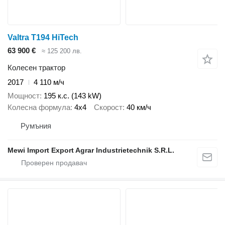
Valtra T194 HiTech
63 900 €
≈ 125 200 лв.
Колесен трактор
2017
4 110 м/ч
Мощност
195 к.с. (143 kW)
Колесна формула
4x4
Скорост
40 км/ч
Румъния
Mewi Import Export Agrar Industrietechnik S.R.L.