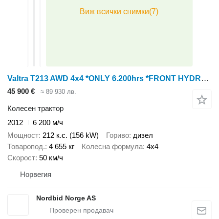
Valtra T213 AWD 4x4 *ONLY 6.200hrs *FRONT HYDRAULICS
45 900 €
≈ 89 930 лв.
Колесен трактор
2012
6 200 м/ч
Мощност
212 к.с. (156 kW)
Гориво
дизел
Товаропод.
4 655 кг
Колесна формула
4x4
Скорост
50 км/ч
Норвегия
Nordbid Norge AS