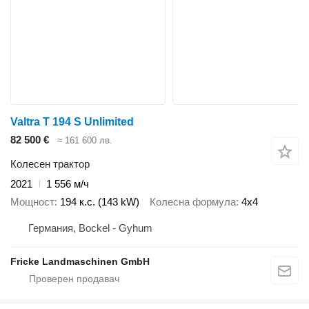
Valtra T 194 S Unlimited
82 500 €
≈ 161 600 лв.
Колесен трактор
2021
1 556 м/ч
Мощност
194 к.с. (143 kW)
Колесна формула
4x4
Германия, Bockel - Gyhum
Fricke Landmaschinen GmbH