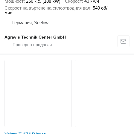
Мощност
256 к.с. (188 kW)
Скорост
40 км/ч
Скорост на въртене на силоотводния вал
540 об/
мин
Германия, Seelow
Agravis Technik Center GmbH