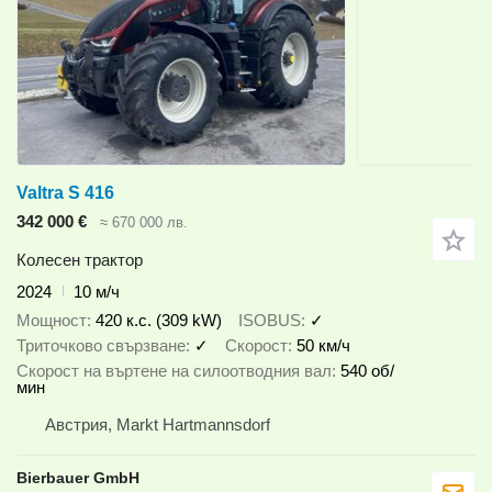
Valtra S 416
342 000 €
≈ 670 000 лв.
Колесен трактор
2024
10 м/ч
Мощност
420 к.с. (309 kW)
ISOBUS
✓
Триточково свързване
✓
Скорост
50 км/ч
Скорост на въртене на силоотводния вал
540 об/
мин
Австрия, Markt Hartmannsdorf
Bierbauer GmbH