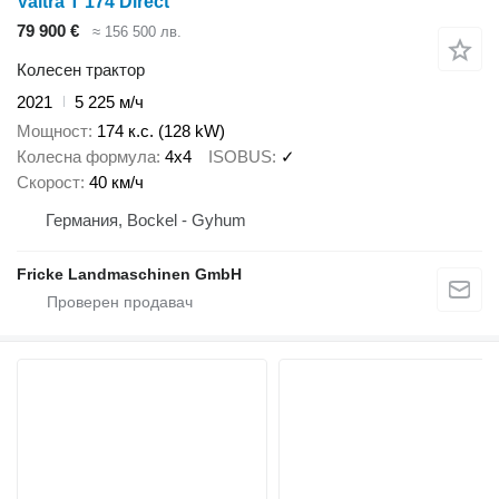
Valtra T 174 Direct
79 900 €
≈ 156 500 лв.
Колесен трактор
2021
5 225 м/ч
Мощност
174 к.с. (128 kW)
Колесна формула
4x4
ISOBUS
✓
Скорост
40 км/ч
Германия, Bockel - Gyhum
Fricke Landmaschinen GmbH