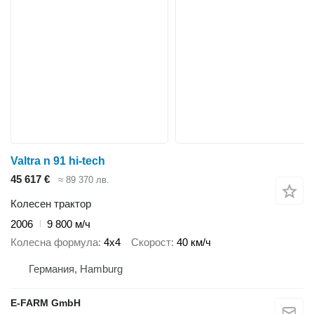
Valtra n 91 hi-tech
45 617 €
≈ 89 370 лв.
Колесен трактор
2006
9 800 м/ч
Колесна формула
4x4
Скорост
40 км/ч
Германия, Hamburg
E-FARM GmbH