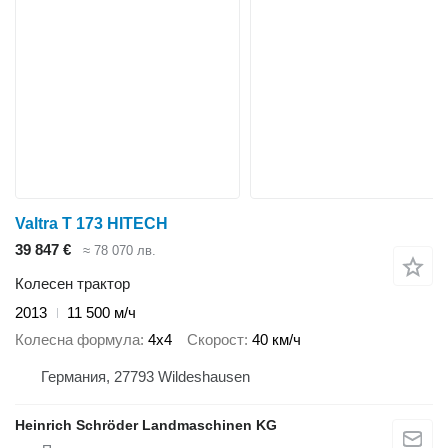
Valtra T 173 HITECH
39 847 €
≈ 78 070 лв.
Колесен трактор
2013
11 500 м/ч
Колесна формула
4x4
Скорост
40 км/ч
Германия, 27793 Wildeshausen
Heinrich Schröder Landmaschinen KG