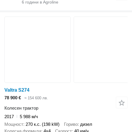
6
години в Agroline
Valtra S274
78 900 €
≈ 154 600 лв.
Колесен трактор
2017
5 988 м/ч
Мощност
270 к.с. (198 kW)
Гориво
дизел
Колесна формула
4x4
Скорост
40 км/ч