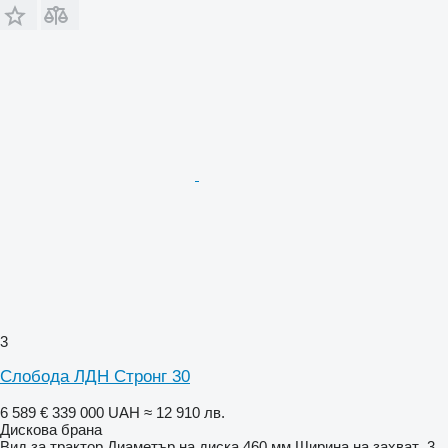
3
Слобода ЛДН Стронг 30
6 589 €
339 000 UAH
≈ 12 910 лв.
Дискова брана
Вид
за трактор
Диаметър на диска
460 мм
Ширина на захват
3