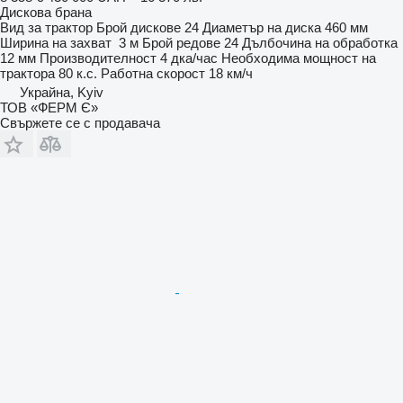
Дискова брана
Вид
за трактор
Брой дискове
24
Диаметър на диска
460 мм
Ширина на захват
3 м
Брой редове
24
Дълбочина на обработка
12 мм
Производителност
4 дка/час
Необходима мощност на
трактора
80 к.с.
Работна скорост
18 км/ч
Украйна, Kyiv
ТОВ «ФЕРМ Є»
Свържете се с продавача