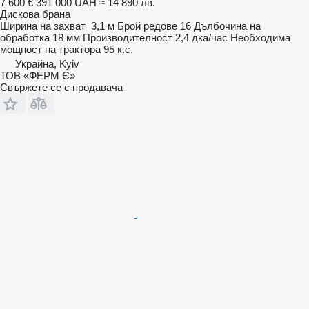
7 600 €
391 000 UAH
≈ 14 890 лв.
Дискова брана
Ширина на захват
3,1 м
Брой редове
16
Дълбочина на
обработка
18 мм
Производителност
2,4 дка/час
Необходима
мощност на трактора
95 к.с.
Украйна, Kyiv
ТОВ «ФЕРМ Є»
Свържете се с продавача