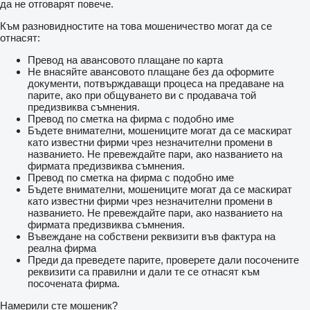
да не отговарят повече.
Към разновидностите на това мошеничество могат да се
отнасят:
Превод на авансовото плащане по карта
Не внасяйте авансовото плащане без да оформите
документи, потвърждаващи процеса на предаване на
парите, ако при общуването ви с продавача той
предизвиква съмнения.
Превод по сметка на фирма с подобно име
Бъдете внимателни, мошениците могат да се маскират
като известни фирми чрез незначителни промени в
названието. Не превеждайте пари, ако названието на
фирмата предизвиква съмнения.
Превод по сметка на фирма с подобно име
Бъдете внимателни, мошениците могат да се маскират
като известни фирми чрез незначителни промени в
названието. Не превеждайте пари, ако названието на
фирмата предизвиква съмнения.
Въвеждане на собствени реквизити във фактура на
реална фирма
Преди да преведете парите, проверете дали посочените
реквизити са правилни и дали те се отнасят към
посочената фирма.
Намерили сте мошеник?