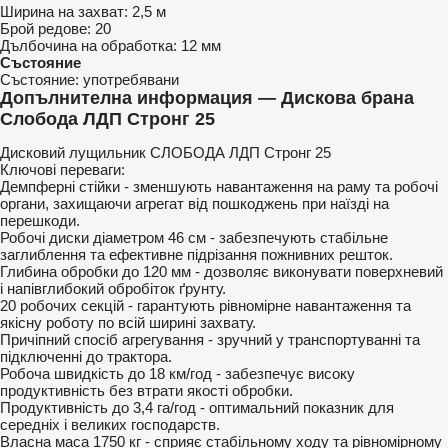
Ширина на захват:
2,5 м
Брой редове:
20
Дълбочина на обработка:
12 мм
Състояние
Състояние:
употребявани
Допълнителна информация — Дискова брана
Слобода ЛДП Стронг 25
Дисковий лущильник СЛОБОДА ЛДП Стронг 25
Ключові переваги:
Демпферні стійки - зменшують навантаження на раму та робочі
органи, захищаючи агрегат від пошкоджень при наїзді на
перешкоди.
Робочі диски діаметром 46 см - забезпечують стабільне
заглиблення та ефективне підрізання пожнивних решток.
Глибина обробки до 120 мм - дозволяє виконувати поверхневий
і напівглибокий обробіток ґрунту.
20 робочих секцій - гарантують рівномірне навантаження та
якісну роботу по всій ширині захвату.
Причіпний спосіб агрегування - зручний у транспортуванні та
підключенні до трактора.
Робоча швидкість до 18 км/год - забезпечує високу
продуктивність без втрати якості обробки.
Продуктивність до 3,4 га/год - оптимальний показник для
середніх і великих господарств.
Власна маса 1750 кг - сприяє стабільному ходу та рівномірному