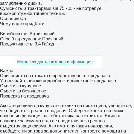
заглибленню дисків.
Сумісність із тракторами від 75 к.с. - не потребує
високопотужної тягової техніки.
Особливості
Чому варто придбати
Виробництво: Вітчизняний
Спосіб агрегування: Причіпний
Продуктивність: 3,4 Га/год
Искане за допълнителна информация
Важно
Описанието на стоката е предоставено от продавача.
Уточнявайте всички подробности директно с продавача.
Съвети за купуване
Съвети за безопасност
Проверка на продавача
Ако сте решили да купувате техника на ниска цена, уверете се,
че общувате с реален продавач. Съберете колкото се може
повече информация за собственика на техниката. Един от
начините за измама е да се представяш за реално
съществуваща фирма. Ако имате някакви подозрения,
съобщете ни за това за допълнителен контрол с помощта на