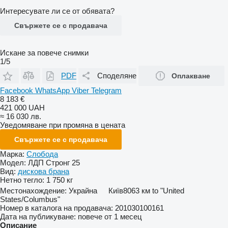
Интересувате ли се от обявата?
Свържете се с продавача
Искане за повече снимки
1/5
PDF
Споделяне
Оплакване
Facebook
WhatsApp
Viber
Telegram
8 183 €
421 000 UAH
≈ 16 030 лв.
Уведомяване при промяна в цената
Свържете се с продавача
Марка:
Слобода
Модел:
ЛДП Стронг 25
Вид:
дискова брана
Нетно тегло:
1 750 кг
Местонахождение:
Украйна
Київ
8063 км to "United
States/Columbus"
Номер в каталога на продавача:
201030100161
Дата на публикуване:
повече от 1 месец
Описание