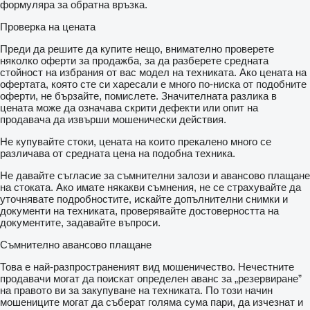
формуляра за обратна връзка.
Проверка на цената
Преди да решите да купите нещо, внимателно проверете
няколко оферти за продажба, за да разберете средната
стойност на избрания от вас модел на техниката. Ако цената на
офертата, която сте си харесали е много по-ниска от подобните
оферти, не бързайте, помислете. Значителната разлика в
цената може да означава скрити дефекти или опит на
продавача да извърши мошенически действия.
Не купувайте стоки, цената на които прекалено много се
различава от средната цена на подобна техника.
Не давайте съгласие за съмнителни залози и авансово плащане
на стоката. Ако имате някакви съмнения, не се страхувайте да
уточнявате подробностите, искайте допълнителни снимки и
документи на техниката, проверявайте достоверността на
документите, задавайте въпроси.
Съмнително авансово плащане
Това е най-разпространеният вид мошеничество. Нечестните
продавачи могат да поискат определен аванс за „резервиране”
на правото ви за закупуване на техниката. По този начин
мошениците могат да съберат голяма сума пари, да изчезнат и