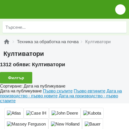
Техника за обработка на почва
Култиватори
Култиватори
1312 обяви:
Култиватори
Филтър
Сортиране
:
Дата на публикуване
Дата на публикуване
Първо скъпите
Първо евтините
Дата на
производство - първо новите
Дата на производство - първо
старите