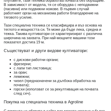
плуговете, тази техника обработва почвата без обръщане.
В зависимост от модела, тя се оборудва с неподвижни
(пасивни) или подвижни ножове. В първия случай
работният орган на механизма работи благодарение на
тяговото усилие.
Тази специална техника се класифицира и въз основа на
теглото и мощността си. Тя може да бъде лека, средна и
тежка. Такива култиватори се характеризират с различна
широчина на захвата. При най-мощните машини този
показател достига 19 м.
Съществуват и други видове култиватори:
с дискови работни органи;
фрезерни;
с лапи тип лястовица;
за оран;
лемежни;
чизел (предназначени за дълбока обработка на
почвата);
горски (използват се за рекултивация на почвата
след сеч).
Покупка на специална техника в Agroline
С помощта на обявите в сайта вие можете изгодно и бързо