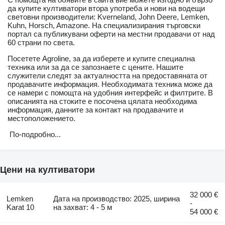
да купите култиватори втора употреба и нови на водещи
световни производители: Kverneland, John Deere, Lemken,
Kuhn, Horsch, Amazone. На специализирания търговски
портал са публикувани оферти на местни продавачи от над
60 страни по света.
Посетете Agroline, за да изберете и купите специална
техника или за да се запознаете с цените. Нашите
служители следят за актуалността на предоставяната от
продавачите информация. Необходимата техника може да
се намери с помощта на удобния интерфейс и филтрите. В
описанията на стоките е посочена цялата необходима
информация, данните за контакт на продавачите и
местоположението.
По-подробно...
Цени на култиватори
32 000 €
Lemken
Дата на производство: 2025, ширина
-
Karat 10
на захват: 4 - 5 м
54 000 €