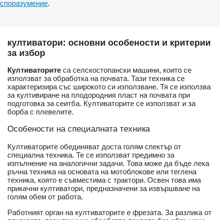
споразумение
.
култиватори: основни особености и критерии
за избор
Култиваторите
са селскостопански машини, които се
използват за обработка на почвата. Тази техника се
характеризира със широкото си използване. Тя се използва
за култивиране на плодородния пласт на почвата при
подготовка за сеитба. Култиваторите се използват и за
борба с плевелите.
Особености на специалната техника
Култиваторите обединяват доста голям спектър от
специална техника. Те се използват предимно за
изпълнение на аналогични задачи. Това може да бъде лека
ръчна техника на основата на мотоблокове или теглена
техника, която е съвместима с трактори. Освен това има
прикачни култиватори, предназначени за извършване на
голям обем от работа.
Работният орган на култиваторите е фрезата. За разлика от