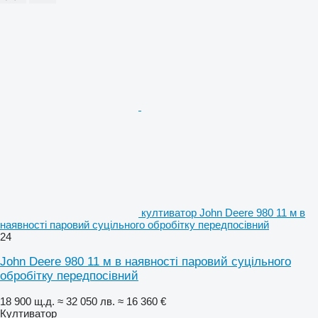
култиватор John Deere 980 11 м в
наявності паровий суцільного обробітку передпосівний
24
John Deere 980 11 м в наявності паровий суцільного
обробітку передпосівний
18 900 щ.д.
≈ 32 050 лв.
≈ 16 360 €
Култиватор