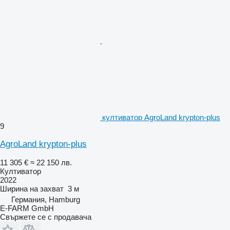
култиватор AgroLand krypton-plus
9
AgroLand krypton-plus
11 305 €
≈ 22 150 лв.
Култиватор
2022
Ширина на захват
3 м
Германия, Hamburg
E-FARM GmbH
Свържете се с продавача