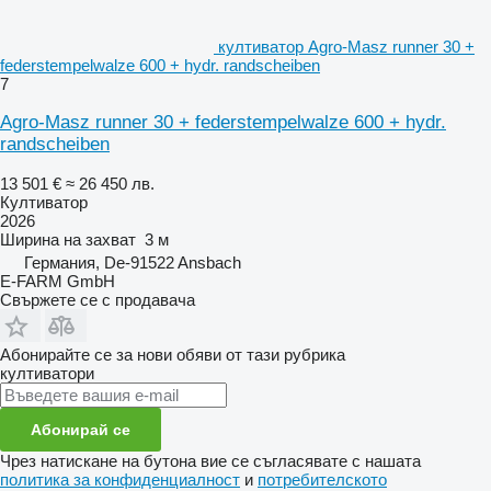
култиватор Agro-Masz runner 30 +
federstempelwalze 600 + hydr. randscheiben
7
Agro-Masz runner 30 + federstempelwalze 600 + hydr.
randscheiben
13 501 €
≈ 26 450 лв.
Култиватор
2026
Ширина на захват
3 м
Германия, De-91522 Ansbach
E-FARM GmbH
Свържете се с продавача
Абонирайте се за нови обяви от тази рубрика
култиватори
Абонирай се
Чрез натискане на бутона вие се съгласявате с нашата
политика за конфиденциалност
и
потребителското