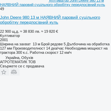
култиватор John Deere 980 13 м
НАЯВНИЙ паровий суцільного обробітку передпосівний куль
49
John Deere 980 13 м НАЯВНИЙ паровий суцільного
обробітку передпосівний куль
22 900 щ.д.
≈ 38 830 лв.
≈ 19 820 €
Култиватор
2001
Ширина на захват
13 м
Брой редове
5
Дълбочина на обработка
127 мм
Производителност
14 дка/час
Необходима мощност на
трактора
300 к.с.
Работна скорост
12 км/ч
Украйна, Обухів
АГРОТЕМАТИК ТОВ
Свържете се с продавача