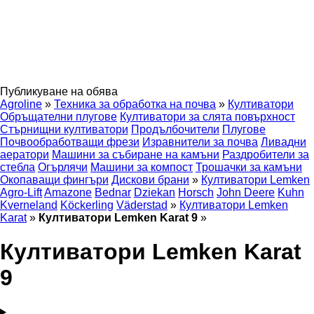
Публикуване на обява
Agroline
»
Техника за обработка на почва
»
Култиватори
Обръщателни плугове
Култиватори за слята повърхност
Стърнищни култиватори
Продълбочители
Плугове
Почвообработващи фрези
Изравнители за почва
Ливадни
аератори
Машини за събиране на камъни
Раздробители за
стебла
Огърлячи
Машини за компост
Трошачки за камъни
Окопаващи фингъри
Дискови брани
»
Култиватори Lemken
Agro-Lift
Amazone
Bednar
Dziekan
Horsch
John Deere
Kuhn
Kverneland
Köckerling
Väderstad
»
Култиватори Lemken
Karat
»
Култиватори Lemken Karat 9
»
Култиватори Lemken Karat
9