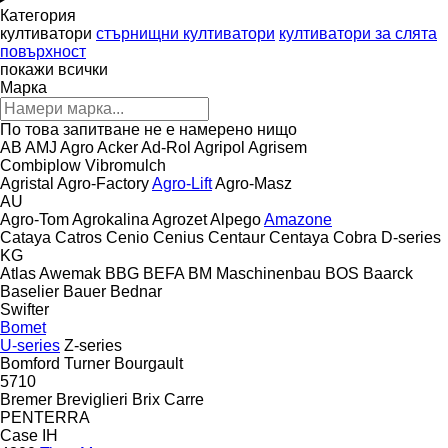
Категория
култиватори
стърнищни култиватори
култиватори за слята
повърхност
покажи всички
Марка
По това запитване не е намерено нищо
AB
AMJ Agro
Acker
Ad-Rol
Agripol
Agrisem
Combiplow
Vibromulch
Agristal
Agro-Factory
Agro-Lift
Agro-Masz
AU
Agro-Tom
Agrokalina
Agrozet
Alpego
Amazone
Cataya
Catros
Cenio
Cenius
Centaur
Centaya
Cobra
D-series
KG
Atlas
Awemak
BBG
BEFA
BM Maschinenbau
BOS
Baarck
Baselier
Bauer
Bednar
Swifter
Bomet
U-series
Z-series
Bomford Turner
Bourgault
5710
Bremer
Breviglieri
Brix
Carre
PENTERRA
Case IH