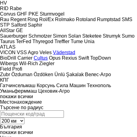
HV
RID
Rabe
Corvus
GHF
PKE
Sturmvogel
Rau
Regent
Ring
Rol/Ex
Rolmako
Rotoland
Rumptstad
SMS
STP
Salford
Saphir
AllStar
GE
Sauerburger
Schmotzer
Simon
Solan
Steketee
Strumyk
Sumo
Taurus
TerFed
Thyregod
Treffler
Tume
Unia
ATLAS
VICON
VSS Agro
Veles
Väderstad
BioDrill
Carrier
Cultus
Opus
Rexius
Swift
TopDown
Wibergs
Wil-Rich
Ziegler
Field Profi
Zubr
Özduman
Özdöken
Ünlü
Şakalak
Велес-Агро
КПГ
Гатчинсельмаш
Корсунь
Сила Машин
Технополь
Уманьферммаш
Цеховик-Агро
покажи всички
Местонахождение
Търсене по радиус
България
покажи всички