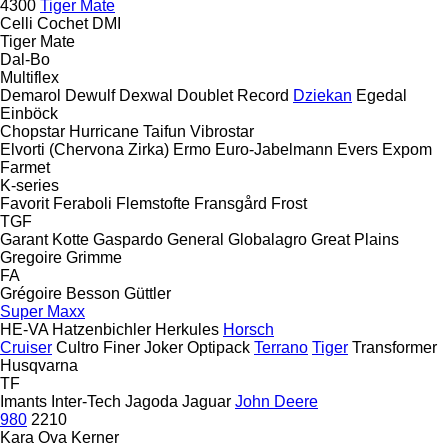
4300
Tiger Mate
Celli
Cochet
DMI
Tiger Mate
Dal-Bo
Multiflex
Demarol
Dewulf
Dexwal
Doublet Record
Dziekan
Egedal
Einböck
Chopstar
Hurricane
Taifun
Vibrostar
Elvorti (Chervona Zirka)
Ermo
Euro-Jabelmann
Evers
Expom
Farmet
K-series
Favorit
Feraboli
Flemstofte
Fransgård
Frost
TGF
Garant Kotte
Gaspardo
General
Globalagro
Great Plains
Gregoire
Grimme
FA
Grégoire Besson
Güttler
Super Maxx
HE-VA
Hatzenbichler
Herkules
Horsch
Cruiser
Cultro
Finer
Joker
Optipack
Terrano
Tiger
Transformer
Husqvarna
TF
Imants
Inter-Tech
Jagoda
Jaguar
John Deere
980
2210
Kara Ova
Kerner