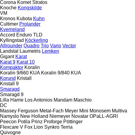
Corona
Komet
Stratos
Knoche
Kongskilde
VM
Kronos
Kubota
Kuhn
Cultimer
Prolander
Kverneland
Accord
Enduro
TLD
Kyllingstad
Köckerling
Allrounder
Quadro
Trio
Vario
Vector
Landstal
Laumetris
Lemken
Gigant
Karat
Karat 9
Karat 10
Kompaktor
Koralin
Koralin 9/660 KUA
Koralin 9/840 KUA
Korund
Kristall
Kristall 9
Smaragd
Smaragd 9
Lilla Harrie
Los Antonios
Mandam
Maschio
DC
Massey Ferguson
Metal-Fach
Meyer
Mini
Monosem
Multiva
Namyslo
New Holland
Niemeyer
Novatar
OPaLL-AGRI
Peecon
Potila
Prinz
Proforge
Pöttinger
Flexcare V
Fox
Lion
Synkro
Terria
Quivogne