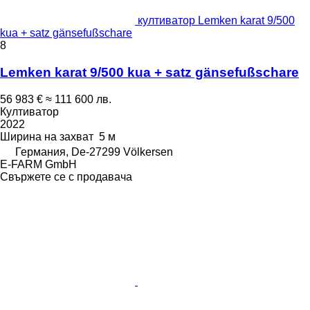
култиватор Lemken karat 9/500
kua + satz gänsefußschare
8
Lemken karat 9/500 kua + satz gänsefußschare
56 983 €
≈ 111 600 лв.
Култиватор
2022
Ширина на захват
5 м
Германия, De-27299 Völkersen
E-FARM GmbH
Свържете се с продавача