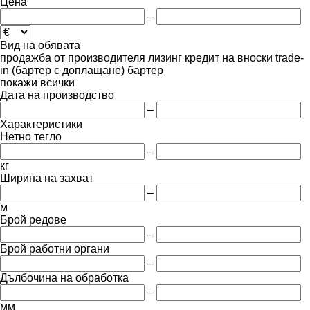
Цена
–
Вид на обявата
продажба
от производителя
лизинг
кредит
на вноски
trade-
in (бартер с доплащане)
бартер
покажи всички
Дата на производство
–
Характеристики
Нетно тегло
–
кг
Ширина на захват
–
м
Брой редове
–
Брой работни органи
–
Дълбочина на обработка
–
мм