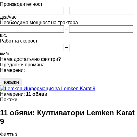
Производителност
–
дка/час
Необходима мощност на трактора
–
к.с.
Работна скорост
–
км/ч
Няма достатъчно филтри?
Предложи промяна
Намерени:
-
покажи
Информация за Lemken Karat 9
Намерени:
11 обяви
Покажи
11 обяви:
Култиватори Lemken Karat
9
Филтър