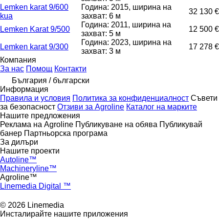
Lemken karat 9/600
Година: 2015, ширина на
32 130 €
kua
захват: 6 м
Година: 2011, ширина на
Lemken Karat 9/500
12 500 €
захват: 5 м
Година: 2023, ширина на
Lemken karat 9/300
17 278 €
захват: 3 м
Компания
За нас
Помощ
Контакти
България / български
Информация
Правила и условия
Политика за конфиденциалност
Съвети
за безопасност
Отзиви за Agroline
Каталог на марките
Нашите предложения
Реклама на Agroline
Публикуване на обява
Публикувай
банер
Партньорска програма
За дилъри
Нашите проекти
Autoline™
Machineryline™
Agroline™
Linemedia Digital ™
© 2026 Linemedia
Инсталирайте нашите приложения