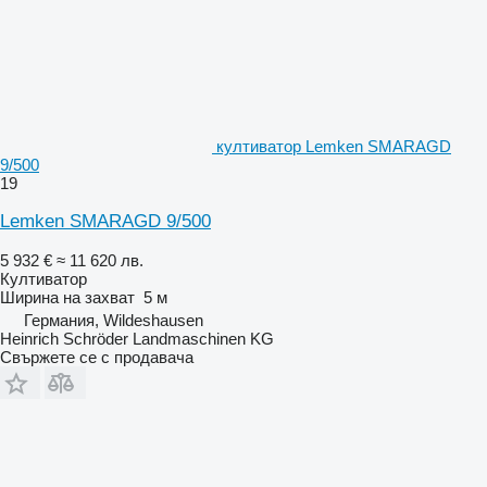
култиватор Lemken SMARAGD
9/500
19
Lemken SMARAGD 9/500
5 932 €
≈ 11 620 лв.
Култиватор
Ширина на захват
5 м
Германия, Wildeshausen
Heinrich Schröder Landmaschinen KG
Свържете се с продавача