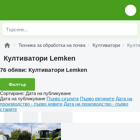
Техника за обработка на почва
Култиватори
Култи
Култиватори Lemken
76 обяви:
Култиватори Lemken
Филтър
Сортиране
:
Дата на публикуване
Дата на публикуване
Първо скъпите
Първо евтините
Дата на
производство - първо новите
Дата на производство - първо
старите