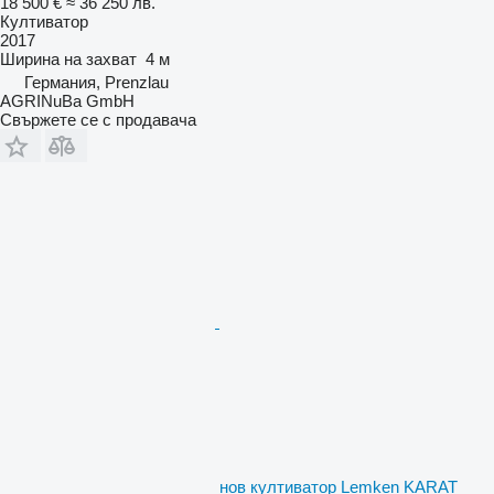
18 500 €
≈ 36 250 лв.
Култиватор
2017
Ширина на захват
4 м
Германия, Prenzlau
AGRINuBa GmbH
Свържете се с продавача
нов култиватор Lemken KARAT