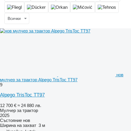
Всички
нов
мулчер за трактор Alpego TrisToc TT97
9
Alpego TrisToc TT97
12 700 €
≈ 24 880 лв.
Мулчер за трактор
2025
Състояние
нов
Ширина на захват
3 м