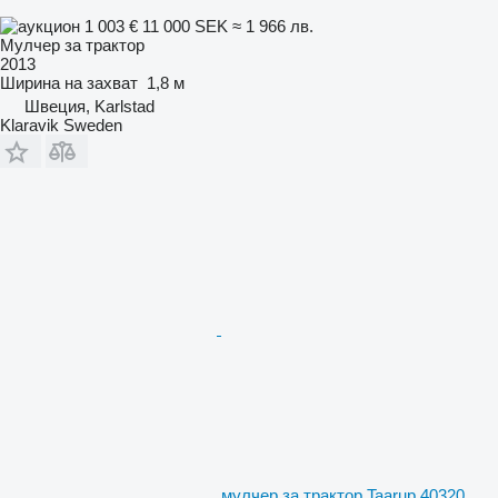
1 003 €
11 000 SEK
≈ 1 966 лв.
Мулчер за трактор
2013
Ширина на захват
1,8 м
Швеция, Karlstad
Klaravik Sweden
мулчер за трактор Taarup 40320