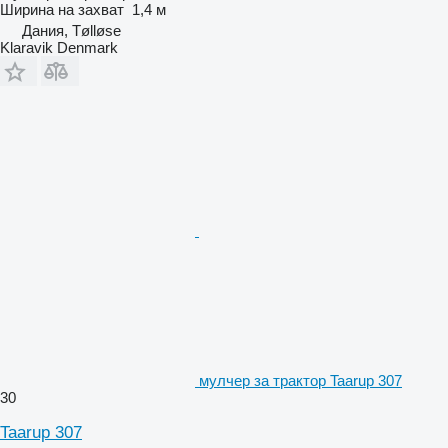
Ширина на захват
1,4 м
Дания, Tølløse
Klaravik Denmark
мулчер за трактор Taarup 307
30
Taarup 307