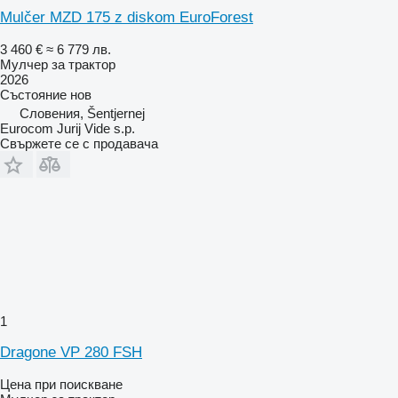
Mulčer MZD 175 z diskom EuroForest
3 460 €
≈ 6 779 лв.
Мулчер за трактор
2026
Състояние
нов
Словения, Šentjernej
Eurocom Jurij Vide s.p.
Свържете се с продавача
1
Dragone VP 280 FSH
Цена при поискване