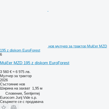
нов мулчер за трактор Mulčer MZD
195 z diskom EuroForest
6
Mulčer MZD 195 z diskom EuroForest
3 560 €
≈ 6 975 лв.
Мулчер за трактор
2026
Състояние
нов
Ширина на захват
1,95 м
Словения, Šentjernej
Eurocom Jurij Vide s.p.
Свържете се с продавача