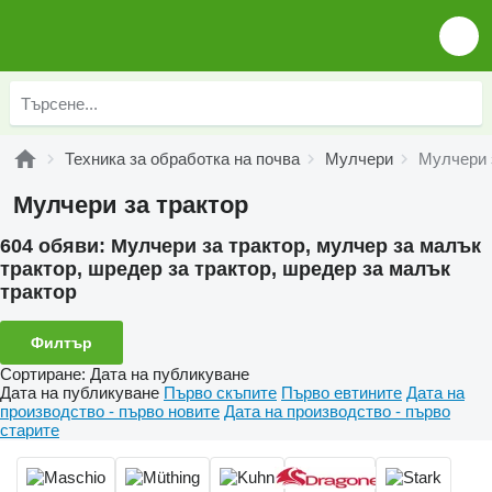
Техника за обработка на почва
Мулчери
Мулчери 
Мулчери за трактор
604 обяви:
Мулчери за трактор, мулчер за малък
трактор, шредер за трактор, шредер за малък
трактор
Филтър
Сортиране
:
Дата на публикуване
Дата на публикуване
Първо скъпите
Първо евтините
Дата на
производство - първо новите
Дата на производство - първо
старите