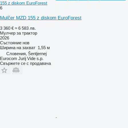
155 z diskom EuroForest
6
Mulčer MZD 155 z diskom EuroForest
3 360 €
≈ 6 583 лв.
Мулчер за трактор
2026
Състояние
нов
Ширина на захват
1,55 м
Словения, Šentjernej
Eurocom Jurij Vide s.p.
Свържете се с продавача