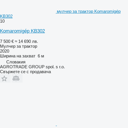
мулчер за трактор Komaromigép
KB302
10
Komaromigép KB302
7 500 €
≈ 14 690 лв.
Мулчер за трактор
2020
Ширина на захват
6 м
Словакия
AGROTRADE GROUP spol. s r.o.
Свържете се с продавача