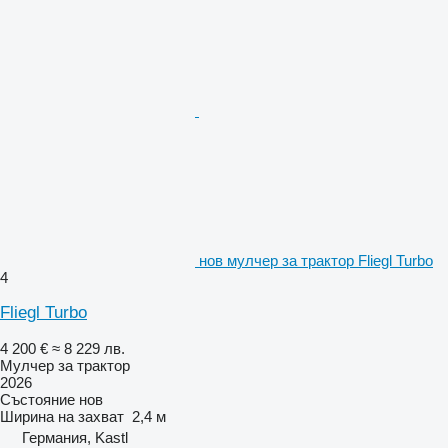
нов мулчер за трактор Fliegl Turbo
4
Fliegl Turbo
4 200 €
≈ 8 229 лв.
Мулчер за трактор
2026
Състояние
нов
Ширина на захват
2,4 м
Германия, Kastl