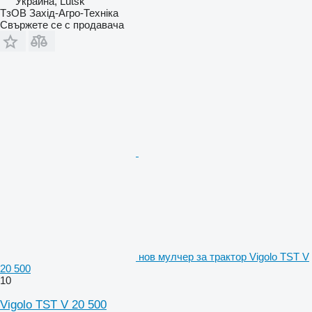
Украйна, Lutsk
ТзОВ Захід-Агро-Техніка
Свържете се с продавача
нов мулчер за трактор Vigolo TST V
20 500
10
Vigolo TST V 20 500