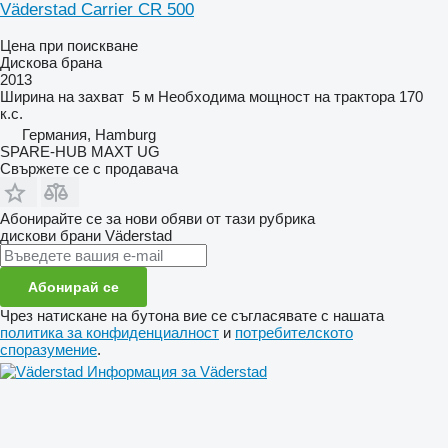
Väderstad Carrier CR 500
Цена при поискване
Дискова брана
2013
Ширина на захват
5 м
Необходима мощност на трактора
170
к.с.
Германия, Hamburg
SPARE-HUB MAXT UG
Свържете се с продавача
Абонирайте се за нови обяви от тази рубрика
дискови брани
Väderstad
Абонирай се
Чрез натискане на бутона вие се съгласявате с нашата
политика за конфиденциалност
и
потребителското
споразумение
.
Информация за Väderstad