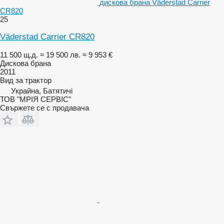
дискова брана Väderstad Carrier
CR820
25
Väderstad Carrier CR820
11 500 щ.д.
≈ 19 500 лв.
≈ 9 953 €
Дискова брана
2011
Вид
за трактор
Украйна, Батятичі
ТОВ "МРІЯ СЕРВІС"
Свържете се с продавача