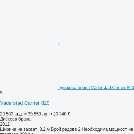
дискова брана Väderstad Carrier 820
9
Väderstad Carrier 820
23 500 щ.д.
≈ 39 850 лв.
≈ 20 340 €
Дискова брана
2012
Ширина на захват
8,2 м
Брой редове
2
Необходима мощност на