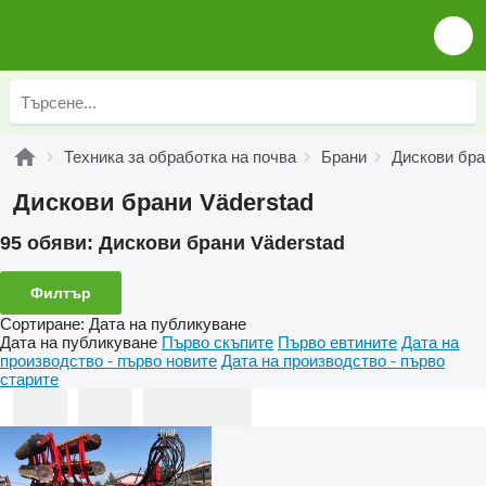
Техника за обработка на почва
Брани
Дискови бра
Дискови брани Väderstad
95 обяви:
Дискови брани Väderstad
Филтър
Сортиране
:
Дата на публикуване
Дата на публикуване
Първо скъпите
Първо евтините
Дата на
производство - първо новите
Дата на производство - първо
старите