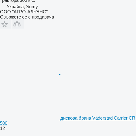
трактора
300 к.с.
Украйна, Sumy
ООО "АГРО-АЛЬЯНС"
Свържете се с продавача
дискова брана Väderstad Carrier CR
500
12