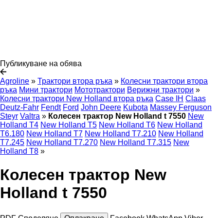
Публикуване на обява
Agroline
»
Трактори втора ръка
»
Колесни трактори втора
ръка
Мини трактори
Мототрактори
Верижни трактори
»
Колесни трактори New Holland втора ръка
Case IH
Claas
Deutz-Fahr
Fendt
Ford
John Deere
Kubota
Massey Ferguson
Steyr
Valtra
»
Колесен трактор New Holland t 7550
New
Holland T4
New Holland T5
New Holland T6
New Holland
T6.180
New Holland T7
New Holland T7.210
New Holland
T7.245
New Holland T7.270
New Holland T7.315
New
Holland T8
»
Колесен трактор New
Holland t 7550