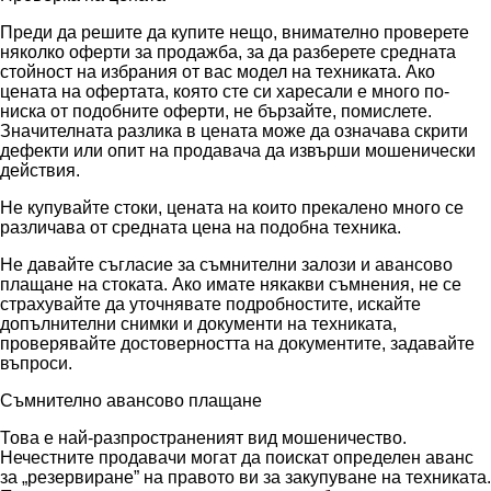
Преди да решите да купите нещо, внимателно проверете
няколко оферти за продажба, за да разберете средната
стойност на избрания от вас модел на техниката. Ако
цената на офертата, която сте си харесали е много по-
ниска от подобните оферти, не бързайте, помислете.
Значителната разлика в цената може да означава скрити
дефекти или опит на продавача да извърши мошенически
действия.
Не купувайте стоки, цената на които прекалено много се
различава от средната цена на подобна техника.
Не давайте съгласие за съмнителни залози и авансово
плащане на стоката. Ако имате някакви съмнения, не се
страхувайте да уточнявате подробностите, искайте
допълнителни снимки и документи на техниката,
проверявайте достоверността на документите, задавайте
въпроси.
Съмнително авансово плащане
Това е най-разпространеният вид мошеничество.
Нечестните продавачи могат да поискат определен аванс
за „резервиране” на правото ви за закупуване на техниката.