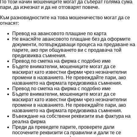
По този начин мошениците могат да съберат голяма сума
пари, да изчезнат и да не отговарят повече.
Към разновидностите на това мошеничество могат да се
отнасят:
Превод на авансовото плащане по карта
Не внасяйте авансовото плащане без да оформите
документи, потвърждаващи процеса на предаване на
парите, ако при общуването ви с продавача той
предизвиква съмнения.
Превод по сметка на фирма с подобно име
Бъдете внимателни, мошениците могат да се
маскират като известни фирми чрез незначителни
промени в названието. Не превеждайте пари, ако
названието на фирмата предизвиква съмнения.
Превод по сметка на фирма с подобно име
Бъдете внимателни, мошениците могат да се
маскират като известни фирми чрез незначителни
промени в названието. Не превеждайте пари, ако
названието на фирмата предизвиква съмнения.
Въвеждане на собствени реквизити във фактура на
реална фирма
Преди да преведете парите, проверете дали
посочените реквизити са правилни и дали те се