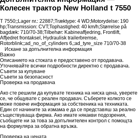
Колесен трактор New Holland t 7550
T ​​​​​​​​​‌‌​​​​‌​​​​​​​​​‌‌‌​‌​‌​​​​​​​​​‌‌‌​‌​​​​​​​​​​​‌‌​‌‌‌‌​​​​​​​​​‌‌​‌‌​​​​​​​​​​​‌‌​‌​​‌​​​​​​​​​‌‌​‌‌‌​​​​​​​​​​‌‌​​‌​‌7550;;Lager nr.: 22887;Træktype: 4 WD;Motorydelse: 190
hp;Transmission: CVT;Tophastighed: 40 km/h;Størrelse på
bagdæk: 710/70-38;Tilbehør: Kabineaffjedring, Frontlift,
Affjedret frontaksel, Hydraulisk trailerbremse,
Rotorblink;;ad_no_of_cylinders 6,;ad_tyre_size 710/70-38
Искане за допълнителна информация
Важно
Описанието на стоката е предоставено от продавача.
Уточнявайте всички подробности директно с продавача.
Съвети за купуване
Съвети за безопасност
Проверка на продавача
Ако сте решили да купувате техника на ниска цена, уверете
се, че общувате с реален продавач. Съберете колкото се
може повече информация за собственика на техниката.
Един от начините за измама е да се представяш за реално
съществуваща фирма. Ако имате някакви подозрения,
съобщете ни за това за допълнителен контрол с помощта
на формуляра за обратна връзка.
Проверка на цената