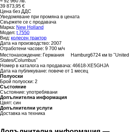
≈ 92 960 лв.
39 873,95 €
Цена без ДДС
Уведомяване при промяна в цената
Свържете се с продавача
Марка:
New Holland
Модел:
t 7550
Вид:
колесен трактор
Дата на производство:
2007
Отработени часове:
9 700 м/ч
Местонахождение:
Германия
Hamburg
6724 км to "United
States/Columbus"
Номер в каталога на продавача:
46618-XE5GHJA
Дата на публикуване:
повече от 1 месец
Полуоски
Брой полуоски:
2
Състояние
Състояние:
употребявани
Допълнителна информация
Цвят:
син
Допълнителни услуги
Доставка на техника
Допълнителна информация —