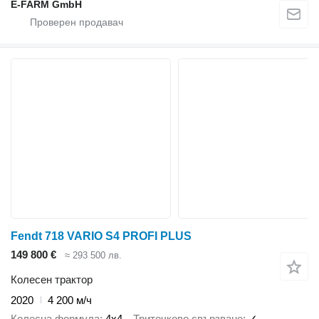
E-FARM GmbH
Fendt 718 VARIO S4 PROFI PLUS
149 800 €
≈ 293 500 лв.
Колесен трактор
2020
4 200 м/ч
Колесна формула
4x4
Триточково свързване
✓