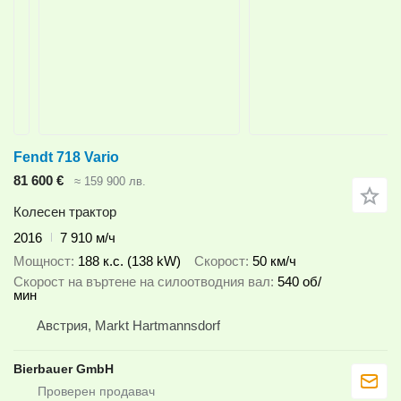
Fendt 718 Vario
81 600 €
≈ 159 900 лв.
Колесен трактор
2016
7 910 м/ч
Мощност
188 к.с. (138 kW)
Скорост
50 км/ч
Скорост на въртене на силоотводния вал
540 об/
мин
Австрия, Markt Hartmannsdorf
Bierbauer GmbH