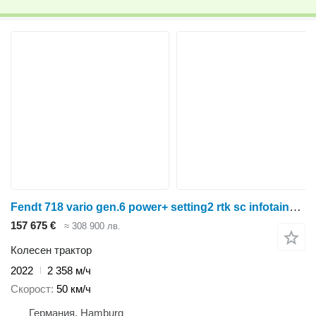
Fendt 718 vario gen.6 power+ setting2 rtk sc infotainment fzw (wie 720
157 675 €
≈ 308 900 лв.
Колесен трактор
2022
2 358 м/ч
Скорост
50 км/ч
Германия, Hamburg