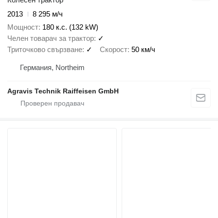
2013
8 295 м/ч
Мощност
180 к.с. (132 kW)
Челен товарач за трактор
✓
Триточково свързване
✓
Скорост
50 км/ч
Германия, Northeim
Agravis Technik Raiffeisen GmbH