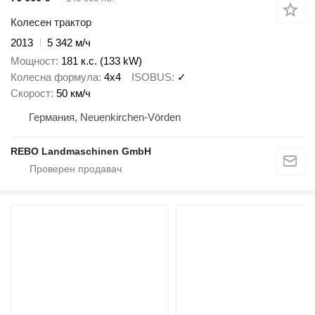
Колесен трактор
2013
5 342 м/ч
Мощност
181 к.с. (133 kW)
Колесна формула
4x4
ISOBUS
✓
Скорост
50 км/ч
Германия, Neuenkirchen-Vörden
REBO Landmaschinen GmbH