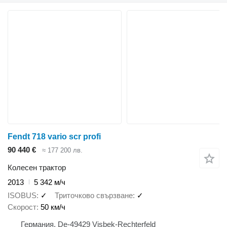
Fendt 718 vario scr profi
90 440 €
≈ 177 200 лв.
Колесен трактор
2013
5 342 м/ч
ISOBUS
✓
Триточково свързване
✓
Скорост
50 км/ч
Германия, De-49429 Visbek-Rechterfeld