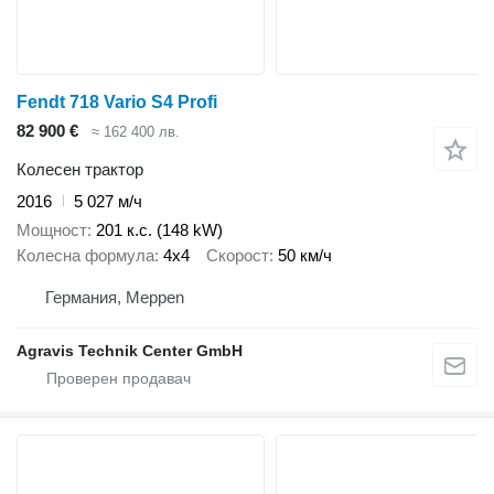
Fendt 718 Vario S4 Profi
82 900 €
≈ 162 400 лв.
Колесен трактор
2016
5 027 м/ч
Мощност
201 к.с. (148 kW)
Колесна формула
4x4
Скорост
50 км/ч
Германия, Meppen
Agravis Technik Center GmbH