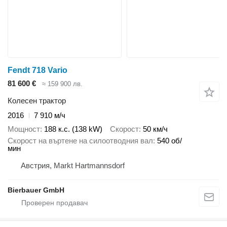
Fendt 718 Vario
81 600 €
≈ 159 900 лв.
Колесен трактор
2016
7 910 м/ч
Мощност
188 к.с. (138 kW)
Скорост
50 км/ч
Скорост на въртене на силоотводния вал
540 об/
мин
Австрия, Markt Hartmannsdorf
Bierbauer GmbH