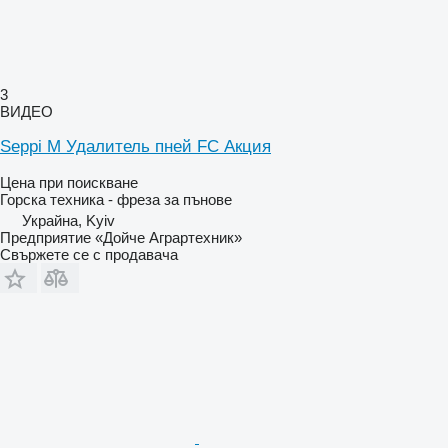
3
ВИДЕО
Seppi M Удалитель пней FC Акция
Цена при поискване
Горска техника - фреза за пънове
Украйна, Kyiv
Предприятие «Дойче Аграртехник»
Свържете се с продавача