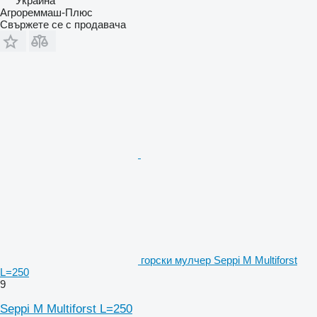
Украйна
Агрореммаш-Плюс
Свържете се с продавача
горски мулчер Seppi M Multiforst
L=250
9
Seppi M Multiforst L=250