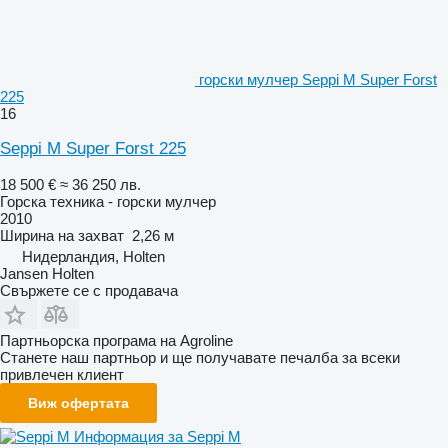
горски мулчер Seppi M Super Forst
225
16
Seppi M Super Forst 225
18 500 €
≈ 36 250 лв.
Горска техника - горски мулчер
2010
Ширина на захват
2,26 м
Нидерландия, Holten
Jansen Holten
Свържете се с продавача
Партньорска програма на Agroline
Станете наш партньор и ще получавате печалба за всеки
привлечен клиент
Виж офертата
Информация за Seppi M