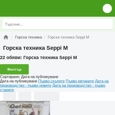
Горска техника
Горска техника Seppi M
Горска техника Seppi M
22 обяви:
Горска техника Seppi M
Филтър
Сортиране
:
Дата на публикуване
Дата на публикуване
Първо скъпите
Първо евтините
Дата на
производство - първо новите
Дата на производство - първо
старите