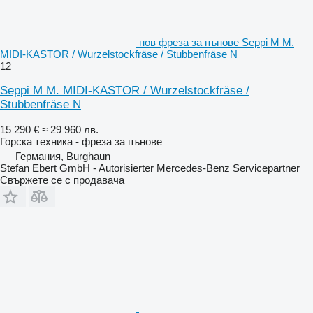
нов фреза за пънове Seppi M M.
MIDI-KASTOR / Wurzelstockfräse / Stubbenfräse N
12
Seppi M M. MIDI-KASTOR / Wurzelstockfräse /
Stubbenfräse N
15 290 €
≈ 29 960 лв.
Горска техника - фреза за пънове
Германия, Burghaun
Stefan Ebert GmbH - Autorisierter Mercedes-Benz Servicepartner
Свържете се с продавача