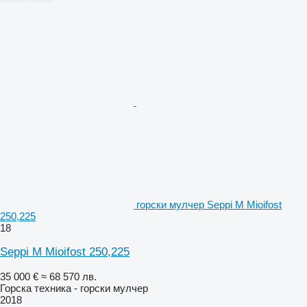
горски мулчер Seppi M Mioifost
250,225
18
Seppi M Mioifost 250,225
35 000 €
≈ 68 570 лв.
Горска техника - горски мулчер
2018