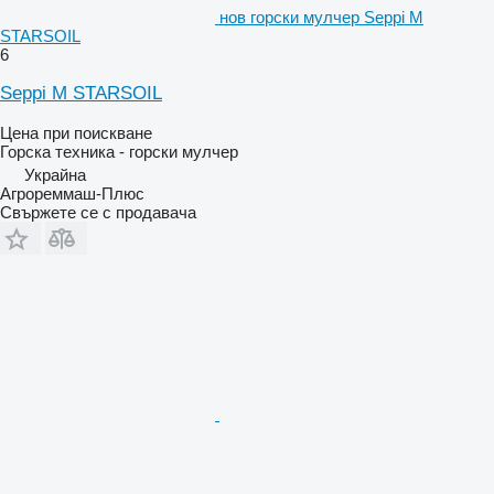
нов горски мулчер Seppi M
STARSOIL
6
Seppi M STARSOIL
Цена при поискване
Горска техника - горски мулчер
Украйна
Агрореммаш-Плюс
Свържете се с продавача