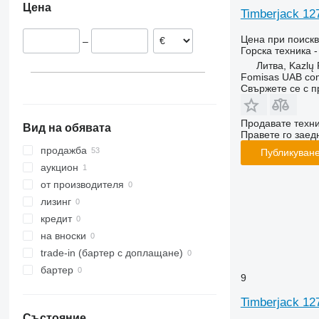
Цена
Финландия
Timberjack 12
Полша
Цена при поиск
–
Чехия
Горска техника 
Нидерландия
Литва, Kazlų
Fomisas UAB co
Германия
Свържете се с 
Швеция
покажи всички
Продавате техн
Вид на обявата
Правете го заедн
продажба
Публикуване
аукцион
от производителя
лизинг
кредит
на вноски
trade-in (бартер с доплащане)
бартер
9
Timberjack 
Състояние