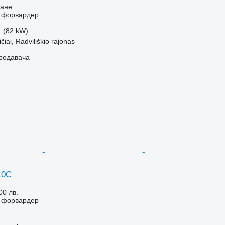
ване
- форвардер
. (82 kW)
čiai, Radviliškio rajonas
продавача
10C
00 лв.
- форвардер