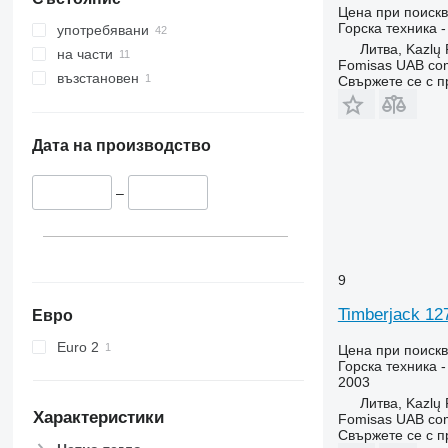
Цена при поиск
Горска техника 
употребявани
Литва, Kazlų
на части
Fomisas UAB co
възстановен
Свържете се с 
Дата на производство
–
9
Timberjack 12
Евро
Euro 2
Цена при поиск
Горска техника 
2003
Литва, Kazlų
Характеристики
Fomisas UAB co
Свържете се с 