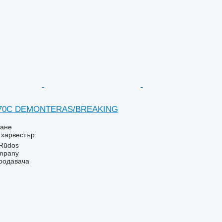
1270C DEMONTERAS/BREAKING
ване
- харвестър
 Rūdos
mpany
продавача