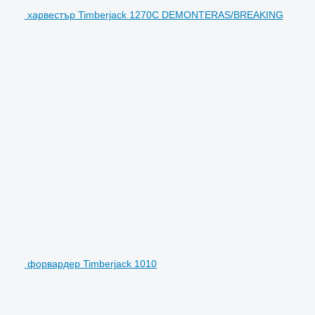
харвестър Timberjack 1270C DEMONTERAS/BREAKING
форвардер Timberjack 1010