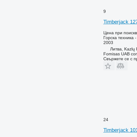
9
Timberjack 
Цена при поиск
Горска техника 
2003
Литва, Kazlų
Fomisas UAB co
Свържете се с 
24
Timberjack 10