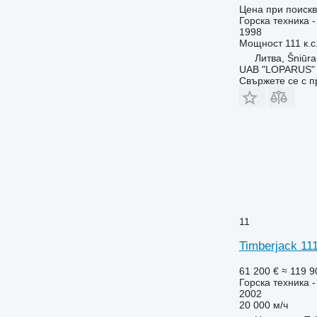
Цена при поиск
Горска техника 
1998
Мощност
111 к.с
Литва, Šniūrai
UAB "LOPARUS"
Свържете се с 
11
Timberjack 11
61 200 €
≈ 119 9
Горска техника 
2002
20 000 м/ч