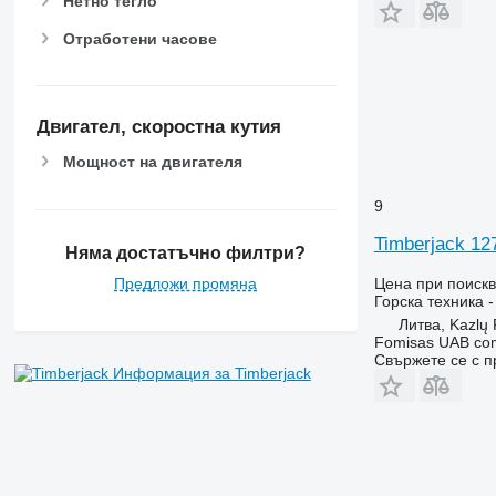
Нетно тегло
Отработени часове
Двигател, скоростна кутия
Мощност на двигателя
9
Timberjack 
Няма достатъчно филтри?
Цена при поиск
Предложи промяна
Горска техника 
Литва, Kazlų
Fomisas UAB co
Свържете се с 
Информация за Timberjack