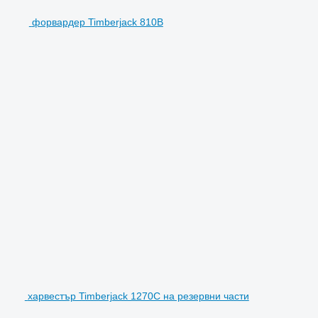
форвардер Timberjack 810B
харвестър Timberjack 1270C на резервни части