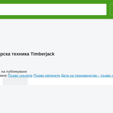
рска техника Timberjack
 на публикуване
ване
Първо скъпите
Първо евтините
Дата на производство - първо 