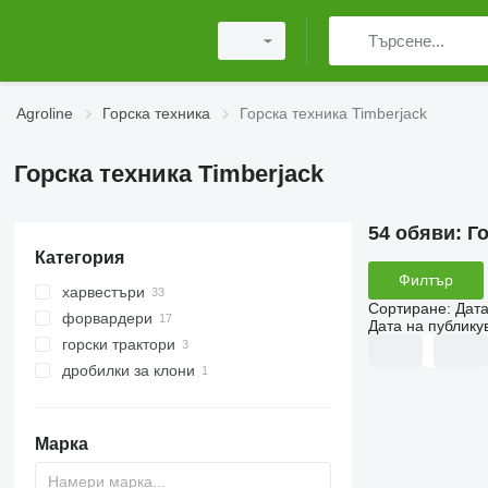
Agroline
Горска техника
Горска техника Timberjack
Горска техника Timberjack
54 обяви:
Го
Категория
Филтър
харвестъри
Сортиране
:
Дата
форвардери
Дата на публику
горски трактори
дробилки за клони
Марка