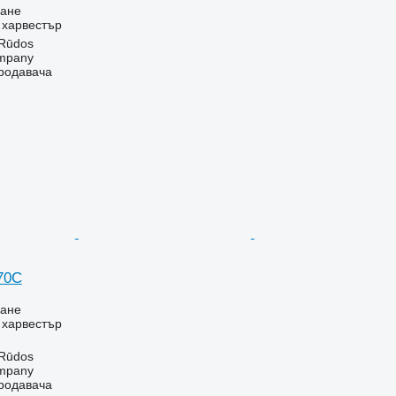
ване
- харвестър
 Rūdos
mpany
продавача
70C
ване
- харвестър
 Rūdos
mpany
продавача