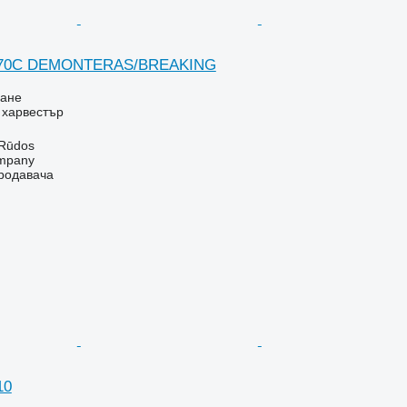
1270C DEMONTERAS/BREAKING
ване
- харвестър
 Rūdos
mpany
продавача
10