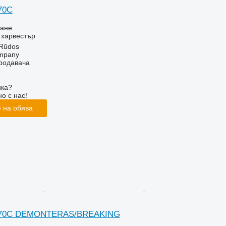
70C
ване
- харвестър
 Rūdos
mpany
продавача
ика?
о с нас!
 на обява
1270C DEMONTERAS/BREAKING