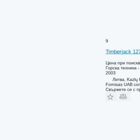
9
Timberjack 12
Цена при поиск
Горска техника 
2003
Литва, Kazlų
Fomisas UAB co
Свържете се с 