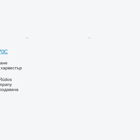
70C
ване
- харвестър
 Rūdos
mpany
продавача