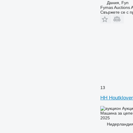
Дания, Fyn
Fymas Auctions A
Свържете се с 
13
HH Houtklover
Аукц
Машина за цепе
2025
Нидерландия,