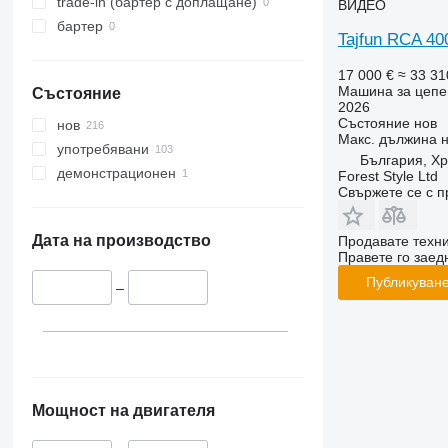
trade-in (бартер с доплащане)
ВИДЕО
бартер
Tajfun RCA 4
17 000 €
≈ 33 31
Машина за цепе
Състояние
2026
Състояние
нов
нов
Макс. дължина 
употребявани
България, Х
демонстрационен
Forest Style Ltd
Свържете се с 
Дата на производство
Продавате техн
Правете го заедн
Публикуване
–
Мощност на двигателя