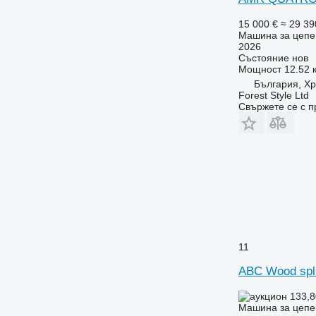
15 000 €
≈ 29 39
Машина за цепе
2026
Състояние
нов
Мощност
12.52 к
България, Х
Forest Style Ltd
Свържете се с 
11
ABC Wood spli
133,8
Машина за цепе