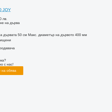
00 JOY
0 лв.
не на дърва
на дървата
50 см
Макс. диаметър на дървото
400 мм
рищени
продавача
ика?
о с нас!
 на обява