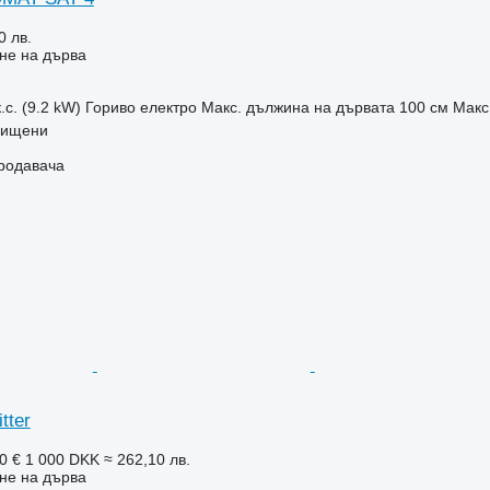
0 лв.
не на дърва
.с. (9.2 kW)
Гориво
електро
Макс. дължина на дървата
100 см
Макс
рищени
продавача
tter
0 €
1 000 DKK
≈ 262,10 лв.
не на дърва