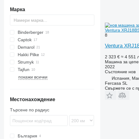
акумулаторни триони
Марка
Ventura XRJ18B
Binderberger
8
Captok
Ventura XRJ1
Demarol
CK
Hakki Pilke
Tajga
2 323 €
≈ 4 551 л
Машина за цепе
Strumyk
38 PRO
LS
CS
SAF
OL
2022
Tajfun
43 PRO
STX
Състояние
нов
покажи всички
Eagle
RCA
Woodcracker
Испания, Mad
Fercasa SL
Easy
Свържете се с 
Местонахождение
Търсене по радиус
България