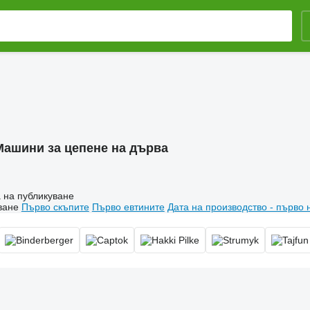
Машини за цепене на дърва
 на публикуване
ване
Първо скъпите
Първо евтините
Дата на производство - първо 