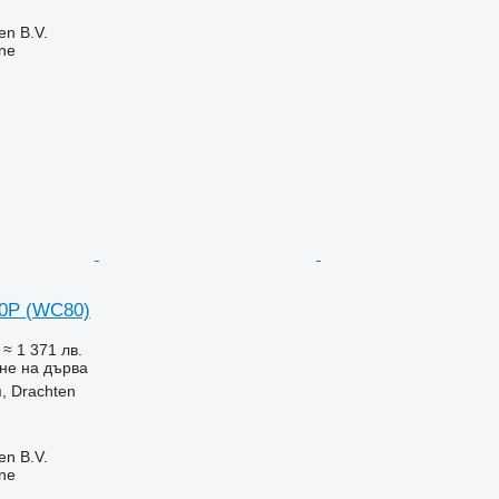
en B.V.
ine
80P (WC80)
€
≈ 1 371 лв.
не на дърва
, Drachten
en B.V.
ine