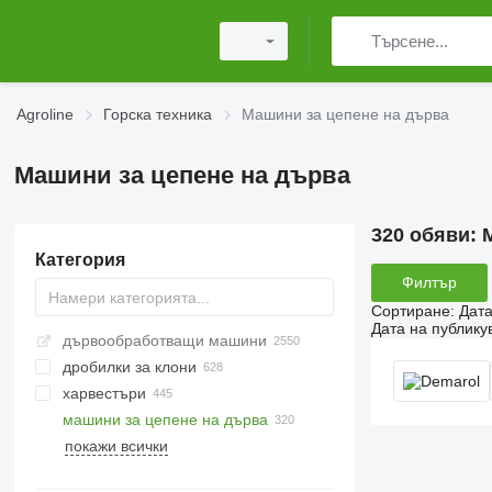
Agroline
Горска техника
Машини за цепене на дърва
Машини за цепене на дърва
320 обяви:
Категория
Филтър
Сортиране
:
Дата
Дата на публику
дървообработващи машини
дробилки за клони
харвестъри
машини за цепене на дърва
покажи всички
бензинови резачки
електрически триони