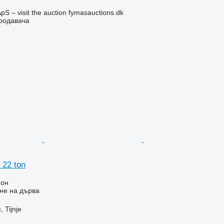
pS – visit the auction fymasauctions.dk
продавача
 22 ton
ион
не на дърва
 Tijnje