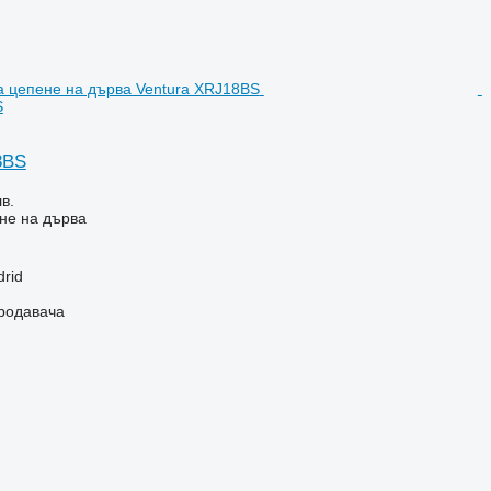
S
8BS
в.
не на дърва
rid
продавача