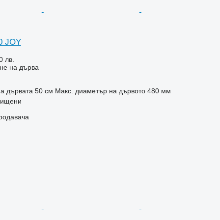
80 JOY
0 лв.
не на дърва
на дървата
50 см
Макс. диаметър на дървото
480 мм
рищени
продавача