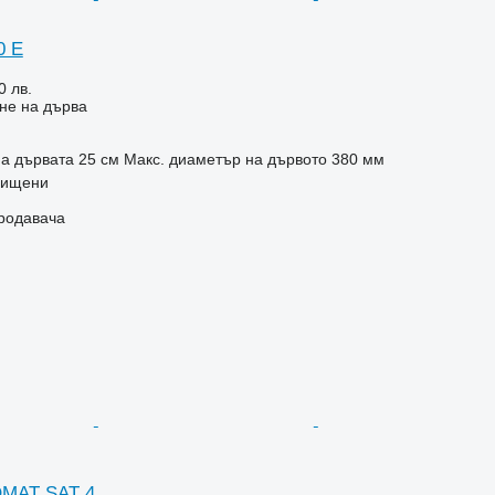
0 E
0 лв.
не на дърва
на дървата
25 см
Макс. диаметър на дървото
380 мм
рищени
продавача
MAT SAT 4