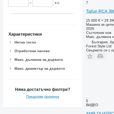
–
к.с.
7
Tajfun RCA 38
15 000 €
≈ 29 39
Машина за цепе
2026
Състояние
нов
Характеристики
Макс. дължина 
България, Х
Нетно тегло
Forest Style Ltd
Свържете се с 
Отработени часове
Макс. дължина на дървата
Макс. диаметър на дървото
Няма достатъчно филтри?
Предложи промяна
5
ВИДЕО
AMR QUATRO