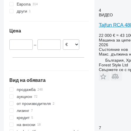
Европа
4
други
Полша
ВИДЕО
Германия
Украйна
Tajfun RCA 4
Норвегия
Цена
Великобритания
22 000 €
≈ 43 10
Нидерландия
Машина за цепе
2026
–
Испания
Състояние
нов
Словения
Макс. дължина 
България, Х
Чехия
Forest Style Ltd
покажи всички
Свържете се с 
Вид на обявата
продажба
аукцион
от производителя
лизинг
кредит
на вноски
7