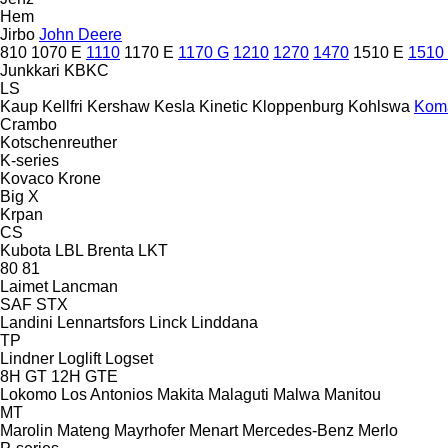
Hem
Jirbo
John Deere
810
1070 E
1110
1170 E
1170 G
1210
1270
1470
1510 E
1510
Junkkari
KBKC
LS
Kaup
Kellfri
Kershaw
Kesla
Kinetic
Kloppenburg
Kohlswa
Kom
Crambo
Kotschenreuther
K-series
Kovaco
Krone
Big X
Krpan
CS
Kubota
LBL Brenta
LKT
80
81
Laimet
Lancman
SAF
STX
Landini
Lennartsfors
Linck
Linddana
TP
Lindner
Loglift
Logset
8H GT
12H GTE
Lokomo
Los Antonios
Makita
Malaguti
Malwa
Manitou
MT
Marolin
Mateng
Mayrhofer
Menart
Mercedes-Benz
Merlo