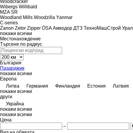
Woodcracker
Wibergs
Willibald
MZA
SR
Woodland Mills
Woodzilla
Yanmar
C-series
Zanon
Zetor
Zipper
ÖSA
Амкодор
ДТЗ
ТехноМашСтрой
Урал
покажи всички
Местонахождение
Търсене по радиус
България
Пазарджик
покажи всички
Европа
Литва
Германия
Финландия
Естония
Латвия
покажи всички
други
Украйна
покажи всички
покажи всички
Цена
–
Вид на обявата