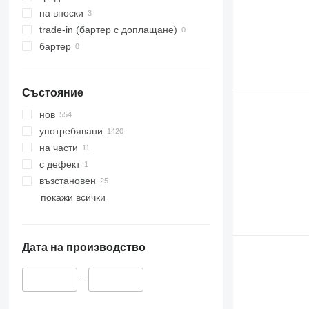
6115
на вноски
6120
trade-in (бартер с доплащане)
6135
бартер
6140
6145
Състояние
6170
6200
нов
6210
употребявани
6215
на части
6220
с дефект
6230
възстановен
6300
покажи всички
6310
6320
6400
Дата на производство
6410
6506
–
6510