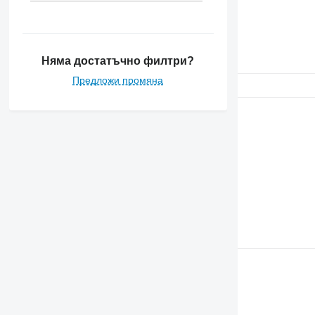
6520
6530
6600
6610
Няма достатъчно филтри?
6620
Предложи промяна
6630
6800
6810
6820
6830
6900
6910
6920
6930
7200
7250
7270 R
7290 R
7430