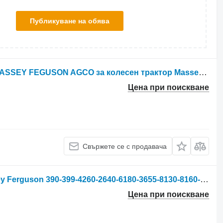
Публикуване на обява
Маслена помпа Massey Ferguson MASSEY FEGUSON AGCO за колесен трактор Massey Ferguson 3080-3125-3655-3690-8130-8160
Цена при поискване
Свържете се с продавача
Двигател за колесен трактор Massey Ferguson 390-399-4260-2640-6180-3655-8130-8160-8210
Цена при поискване