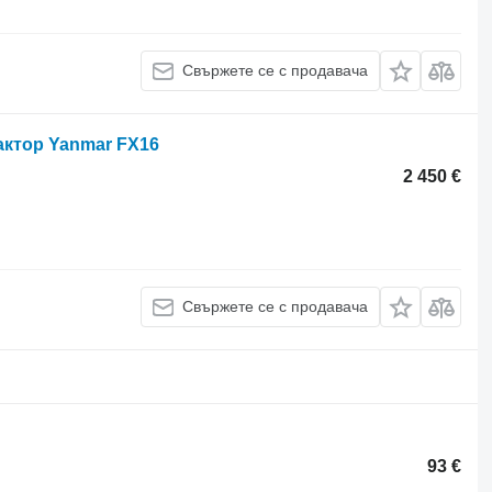
Свържете се с продавача
актор Yanmar FX16
2 450 €
Свържете се с продавача
93 €