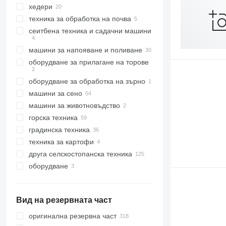
хедери
колесни трактори
комбайни за памук
техника за обработка на почва
мини трактори
комбайни за цвекло
хедери за зърно
сеитбена техника и садачни машини
зърнокомбайни
хедери за рапица
брани
силажокомбайни
хедери за царевица
култиватори
машини за напояване и поливане
разсадосадачни машини
комбайни за царевица
оборудване за прилагане на торове
други комбайни
оборудване за обработка на зърно
торачки
машини за сено
цистерни за течна тор
зърнотоварачи
машини за животновъдство
косачки
горска техника
селскостопански товарачи
машини за животновъдство
градинска техника
резачки за дърва
миксери за фураж
техника за картофи
дробилки за клони
косачки за трева
бензинови резачки
самоходни смесители-
дозатори за фураж
друга селскостопанска техника
горски трактори
мотоблокове
картофосадачки
оборудване
форвардери
тримери за трева
комбайни за картофи
харвестъри
мотокултиватори
оборудване за селскостопанска
техника
ръчни пръскачки
друго оборудване
Вид на резервната част
тракторни косачки
оригинална резервна част