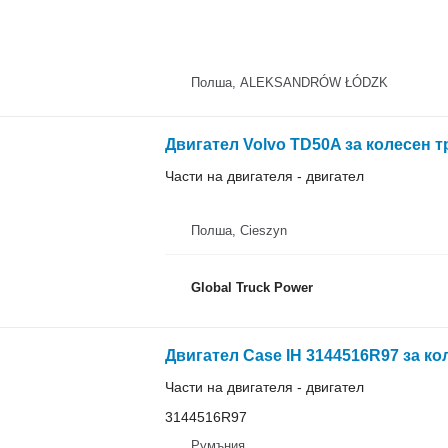
Полша, ALEKSANDRÓW ŁÓDZK
Двигател Volvo TD50A за колесен т
Части на двигателя - двигател
Полша, Cieszyn
Global Truck Power
Двигател Case IH 3144516R97 за ко
Части на двигателя - двигател
3144516R97
Румъния