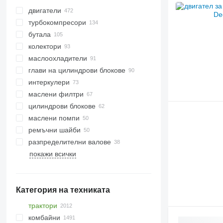
двигатели
турбокомпресори
бутала
колектори
маслоохладители
глави на цилиндрови блокове
интеркулери
маслени филтри
цилиндрови блокове
маслени помпи
ремъчни шайби
разпределителни валове
покажи всички
Категория на техниката
трактори
комбайни
верижни трактори