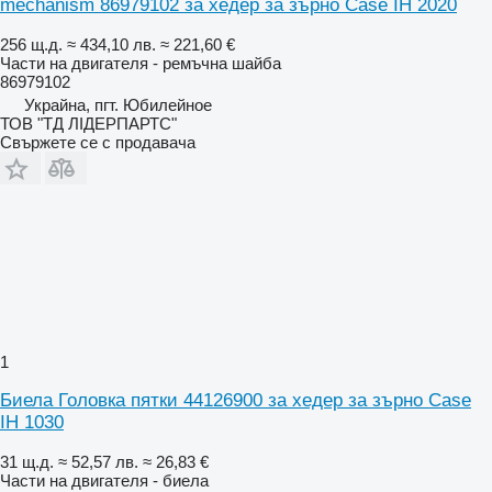
mechanism 86979102 за хедер за зърно Case IH 2020
256 щ.д.
≈ 434,10 лв.
≈ 221,60 €
Части на двигателя - ремъчна шайба
86979102
Украйна, пгт. Юбилейное
ТОВ "ТД ЛІДЕРПАРТС"
Свържете се с продавача
1
Биела Головка пятки 44126900 за хедер за зърно Case
IH 1030
31 щ.д.
≈ 52,57 лв.
≈ 26,83 €
Части на двигателя - биела