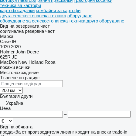
мотокултиватори
ръчни пръскачки
тракторни косачки
техника за картофи
картофосадачки
комбайни за картофи
друга селскостопанска техника
оборудване
оборудване за селскостопанска техника
друго оборудване
Вид на резервната част
оригинална резервна част
Марка
Case IH
1030
2020
Holmer
John Deere
625R
JD
MacDon
New Holland
Ropa
покажи всички
Местонахождение
Търсене по радиус
България
други
Украйна
Цена
–
Вид на обявата
продажба
от производителя
лизинг
кредит
на вноски
trade-in