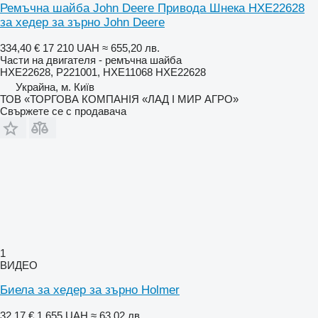
Ремъчна шайба John Deere Привода Шнека HXE22628
за хедер за зърно John Deere
334,40 €
17 210 UAH
≈ 655,20 лв.
Части на двигателя - ремъчна шайба
HXE22628, Р221001, HXE11068 HXE22628
Украйна, м. Київ
ТОВ «ТОРГОВА КОМПАНІЯ «ЛАД І МИР АГРО»
Свържете се с продавача
1
ВИДЕО
Биела за хедер за зърно Holmer
32,17 €
1 655 UAH
≈ 63,02 лв.