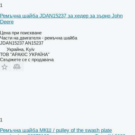
1
Ремъчна шайба JDAN15237 за хедер за зърно John
Deere
Цена при поискване
Части на двигателя - ремъчна шайба
JDAN15237 AN15237
Украйна, Kyiv
ТОВ "АРАКІС УКРАЇНА"
Свържете се с продавача
1
Ремъчна шайба МКШ / pulley of the swash plate