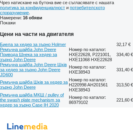
Чрез натискане на бутона вие се съгласявате с нашата
политика за конфиденциалност
и
потребителското
споразумение
.
Намерени:
16 обяви
Покажи
Цени на части на двигателя
Биела за хедер за зърно Holmer
32,17 €
Ремъчна шайба John Deere
Номер по каталог:
Привода Шнека за хедер за
HXE22628, Р221001,
334,40 €
зърно John Deere
HXE11068 HXE22628
Ремъчна шайба John Deere Шків
Номер по каталог:
за хедер за зърно John Deere
331,40 €
HXE38943
JD600
Номер по каталог:
Ремъчна шайба Шків за хедер за
H220998 AH201561
313,50 €
зърно John Deere
HXE38943
Ремъчна шайба МКШ / pulley of
Номер по каталог:
the swash plate mechanism за
221,60 €
86979102
хедер за зърно Case IH 2020