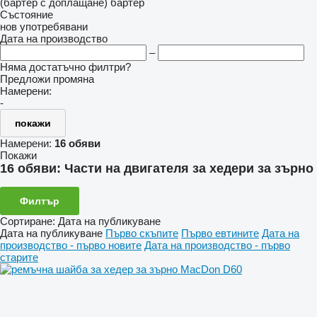
(бартер с доплащане)
бартер
Състояние
нов
употребявани
Дата на производство
–
Няма достатъчно филтри?
Предложи промяна
Намерени:
-
покажи
Намерени:
16 обяви
Покажи
16 обяви:
Части на двигателя за хедери за зърно
Филтър
Сортиране
:
Дата на публикуване
Дата на публикуване
Първо скъпите
Първо евтините
Дата на
производство - първо новите
Дата на производство - първо
старите