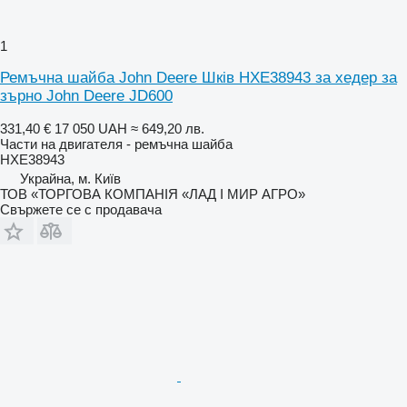
1
Ремъчна шайба John Deere Шків HXE38943 за хедер за
зърно John Deere JD600
331,40 €
17 050 UAH
≈ 649,20 лв.
Части на двигателя - ремъчна шайба
HXE38943
Украйна, м. Київ
ТОВ «ТОРГОВА КОМПАНІЯ «ЛАД І МИР АГРО»
Свържете се с продавача