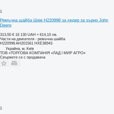
1
Ремъчна шайба Шків H220998 за хедер за зърно John
Deere
313,50 €
16 130 UAH
≈ 614,10 лв.
Части на двигателя - ремъчна шайба
H220998 AH201561 HXE38943
Украйна, м. Київ
ТОВ «ТОРГОВА КОМПАНІЯ «ЛАД І МИР АГРО»
Свържете се с продавача
1