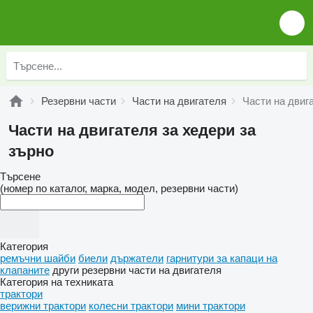
Резервни части
Части на двигателя
Части на двиг
Части на двигателя за хедери за
зърно
Търсене
(номер по каталог, марка, модел, резервни части)
Категория
ремъчни шайби
биели
държатели
гарнитури за капаци на
клапаните
други резервни части на двигателя
Категория на техниката
трактори
верижни трактори
колесни трактори
мини трактори