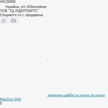
44126900
Украйна, пгт. Юбилейное
ТОВ "ТД ЛІДЕРПАРТС"
Свържете се с продавача
ремъчна шайба за хедер за зърно
MacDon D60
5