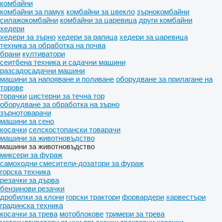
комбайни
комбайни за памук
комбайни за цвекло
зърнокомбайни
силажокомбайни
комбайни за царевица
други комбайни
хедери
хедери за зърно
хедери за рапица
хедери за царевица
техника за обработка на почва
брани
култиватори
сеитбена техника и садачни машини
разсадосадачни машини
машини за напояване и поливане
оборудване за прилагане на
торове
торачки
цистерни за течна тор
оборудване за обработка на зърно
зърнотоварачи
машини за сено
косачки
селскостопански товарачи
машини за животновъдство
машини за животновъдство
миксери за фураж
самоходни смесители-дозатори за фураж
горска техника
резачки за дърва
бензинови резачки
дробилки за клони
горски трактори
форвардери
харвестъри
градинска техника
косачки за трева
мотоблокове
тримери за трева