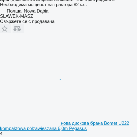
Необходима мощност на трактора
82 к.с.
Полша, Nowa Dąbia
SLAWEK-MASZ
Свържете се с продавача
нова дискова брана Bomet U222
kompaktowa półzawieszana 6,0m Pegasus
4