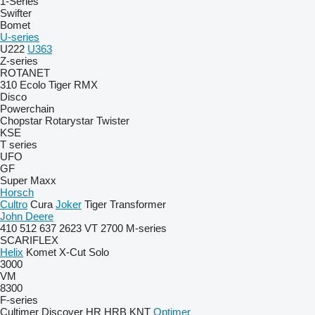
1-Series
Swifter
Bomet
U-series
U222
U363
Z-series
ROTANET
310
Ecolo Tiger
RMX
Disco
Powerchain
Chopstar
Rotarystar
Twister
KSE
T series
UFO
GF
Super Maxx
Horsch
Cultro
Cura
Joker
Tiger
Transformer
John Deere
410
512
637
2623 VT
2700
M-series
SCARIFLEX
Helix
Komet
X-Cut Solo
3000
VM
8300
F-series
Cultimer
Discover
HR
HRB
KNT
Optimer