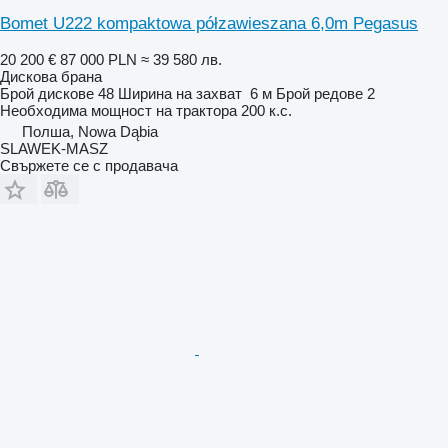
Bomet U222 kompaktowa półzawieszana 6,0m Pegasus
20 200 €
87 000 PLN
≈ 39 580 лв.
Дискова брана
Брой дискове
48
Ширина на захват
6 м
Брой редове
2
Необходима мощност на трактора
200 к.с.
Полша, Nowa Dąbia
SLAWEK-MASZ
Свържете се с продавача