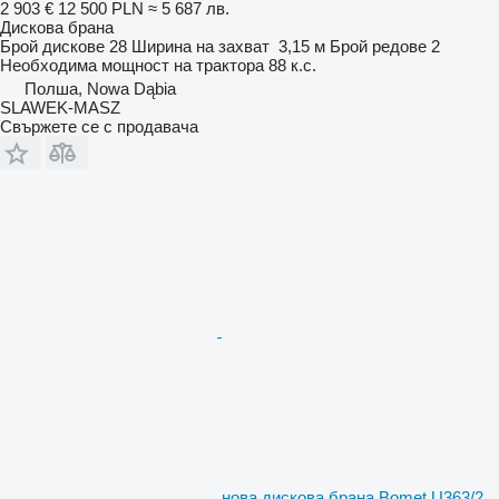
2 903 €
12 500 PLN
≈ 5 687 лв.
Дискова брана
Брой дискове
28
Ширина на захват
3,15 м
Брой редове
2
Необходима мощност на трактора
88 к.с.
Полша, Nowa Dąbia
SLAWEK-MASZ
Свържете се с продавача
нова дискова брана Bomet U363/2