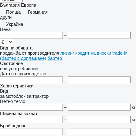
България
Европа
Полша
Германия
други
Украйна
Цена
–
Вид на обявата
продажба
от производителя
лизинг
кредит
на вноски
trade-in
(бартер с доплащане)
бартер
Състояние
нов
употребявани
Дата на производство
–
Характеристики
Вид
за мотоблок
за трактор
Нетно тегло
–
кг
Ширина на захват
–
м
Брой редове
–