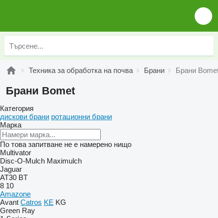
Техника за обработка на почва
Брани
Брани Bome
Брани Bomet
Категория
дискови брани
ротационни брани
Марка
По това запитване не е намерено нищо
Multivator
Disc-O-Mulch
Maximulch
Jaguar
AT30
BT
8
10
Amazone
Avant
Catros
KE
KG
Green Ray