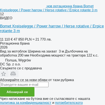
нов ротационна брана Bomet
Kreiselegge / Power harrow / Herse rotative / Erpice rotante 3 m
12
ВИДЕО
Bomet Kreiselegge / Power harrow / Herse rotative / Erpice
rotante 3 m
11 110 €
47 850 PLN
≈ 21 770 лв.
Ротационна брана
2026
Вид
за мотоблок
Ширина на захват
3 м
Дълбочина на
обработка
200 мм
Необходима мощност на трактора
122 к.с.
Полша, Węgrów
DC Sp. z o.o.
Свържете се с продавача
Абонирайте се за нови обяви от тази рубрика
Абонирай се
Чрез натискане на бутона вие се съгласявате с нашата
политика за конфиденциалност
и
потребителското