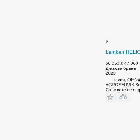
6
Lemken HELI
56 050 €
47 960
Дискова брана
2023
Чехия, Olešn
AGROSERVIS Sed
Свържете се с 