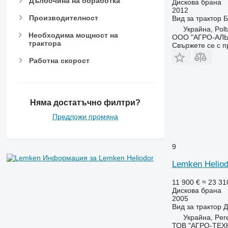
Дълбочина на обработка
Дискова брана
2012
Производителност
Вид
за трактор
Б
Украйна, Pol
Необходима мощност на
ООО "АГРО-АЛ
трактора
Свържете се с 
Работна скорост
Няма достатъчно филтри?
Предложи промяна
9
Информация за Lemken Heliodor
Lemken Heliod
11 900 €
≈ 23 31
Дискова брана
2005
Вид
за трактор
Д
Украйна, Per
ТОВ "АГРО-ТЕХ