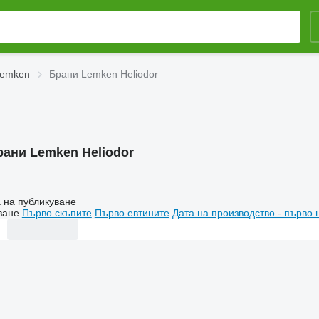
Lemken
Брани Lemken Heliodor
рани Lemken Heliodor
 на публикуване
ване
Първо скъпите
Първо евтините
Дата на производство - първо 