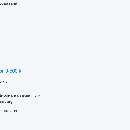
продавача
or 9-500 k
0 лв.
ирина на захват
5 м
amburg
продавача