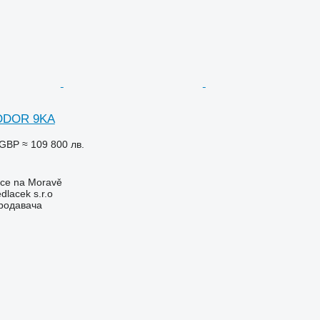
ODOR 9KA
 GBP
≈ 109 800 лв.
ice na Moravě
lacek s.r.o
продавача