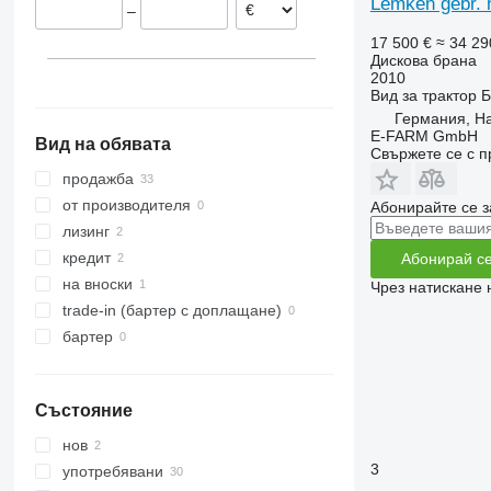
Lemken gebr. h
–
17 500 €
≈ 34 29
Дискова брана
2010
Вид
за трактор
Б
Германия, H
E-FARM GmbH
Вид на обявата
Свържете се с 
продажба
от производителя
Абонирайте се з
лизинг
кредит
Абонирай с
на вноски
Чрез натискане 
trade-in (бартер с доплащане)
бартер
Състояние
нов
3
употребявани