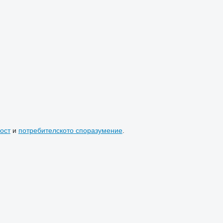
ост
и
потребителското споразумение
.