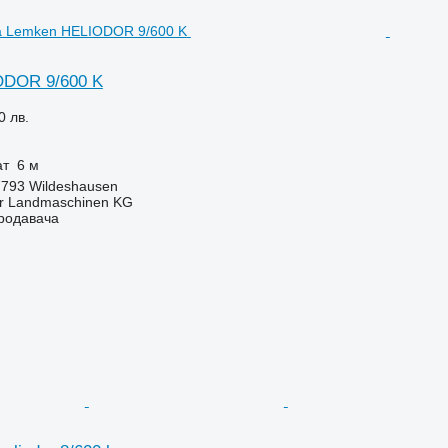
ODOR 9/600 K
0 лв.
ат
6 м
7793 Wildeshausen
er Landmaschinen KG
продавача