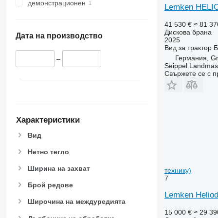
демонстрационен
Lemken HELI
41 530 €
≈ 81 37
Дискова брана
Дата на производство
2025
Вид
за трактор
Б
Германия, Gr
–
Seippel Landmas
Свържете се с 
Характеристики
Вид
Нетно тегло
Ширина на захват
технику)
7
Брой редове
Lemken Heliod
Широчина на междуредията
15 000 €
≈ 29 39