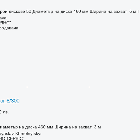
рой дискове
50
Диаметър на диска
460 мм
Ширина на захват
6 м
Н
tava
ЬЯНС"
продавача
or 8/300
0 лв.
иаметър на диска
460 мм
Ширина на захват
3 м
eyaslav-Khmelnytskyi
НО-СЕРВІС"