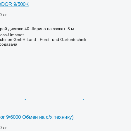
ODOR 9/500K
0 лв.
рой дискове
40
Ширина на захват
5 м
oss-Umstadt
chinen GmbH Land-, Forst- und Gartentechnik
продавача
or 9/6000 Обмен на с/х технику)
0 лв.