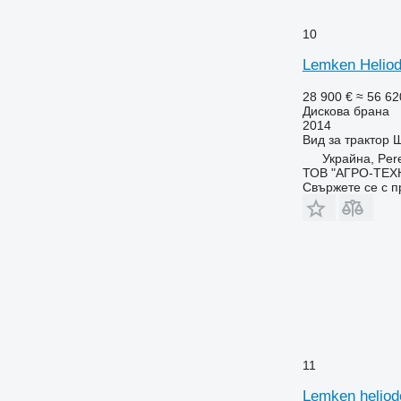
10
Lemken Heliod
28 900 €
≈ 56 62
Дискова брана
2014
Вид
за трактор
Ш
Украйна, Per
ТОВ "АГРО-ТЕХ
Свържете се с 
11
Lemken heliod