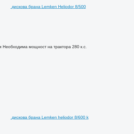
дискова брана Lemken Heliodor 8/500
м
Необходима мощност на трактора
280 к.с.
дискова брана Lemken heliodor 8/600 k