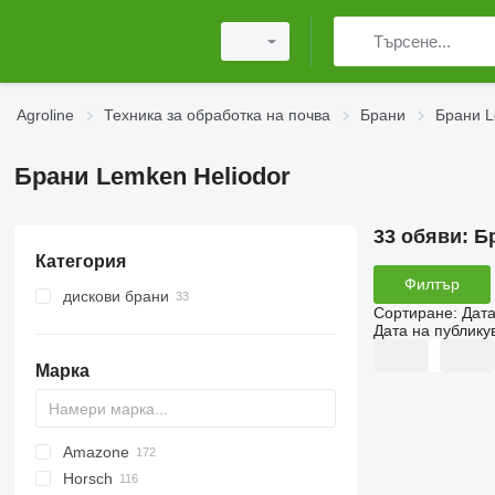
Agroline
Техника за обработка на почва
Брани
Брани 
Брани Lemken Heliodor
33 обяви:
Б
Категория
Филтър
дискови брани
Сортиране
:
Дата
Дата на публику
Марка
Amazone
Multivator
Disc-O-Mulch
Jaguar
AT30
8
Horsch
Maximulch
BT
10
Avant
Green Ray
1-Series
Swifter
U-series
ROTANET
310
Disco
Powerchain
Chopstar
KSE
T series
UFO
GF
Super Maxx