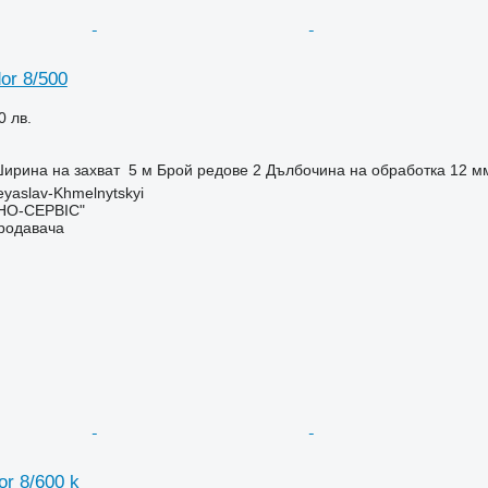
or 8/500
0 лв.
ирина на захват
5 м
Брой редове
2
Дълбочина на обработка
12 м
eyaslav-Khmelnytskyi
НО-СЕРВІС"
продавача
or 8/600 k