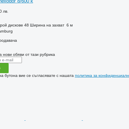
eliodor 8/600 k
0 лв.
рой дискове
48
Ширина на захват
6 м
amburg
продавача
а нови обяви от тази рубрика
е
на бутона вие се съгласявате с нашата
политика за конфиденциалн