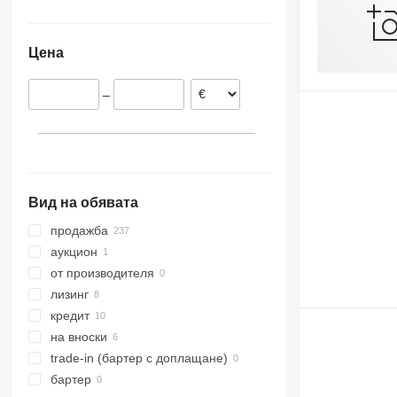
Австрия
Украйна
Нидерландия
Молдова
Цена
Румъния
Чехия
–
Франция
Полша
Словакия
покажи всички
Вид на обявата
продажба
аукцион
от производителя
лизинг
кредит
на вноски
trade-in (бартер с доплащане)
бартер