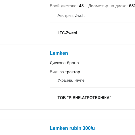
Брой дискове
48
Диаметър на диска
63
Австрия, Zwettl
LTC-Zwettl
Lemken
Дискова брана
Вид
за трактор
Украйна, Rivne
ТОВ "РІВНЕ-АГРОТЕХНІКА"
Lemken rubin 300/u