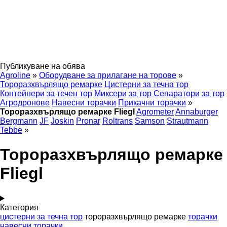
Публикуване на обява
Agroline
»
Оборудване за прилагане на торове
»
Тороразхвърлящо ремарке
Цистерни за течна тор
Контейнери за течен тор
Миксери за тор
Сепаратори за тор
Агродронове
Навесни торачки
Прикачни торачки
»
Тороразхвърлящо ремарке Fliegl
Agrometer
Annaburger
Bergmann
JF
Joskin
Pronar
Roltrans
Samson
Strautmann
Tebbe
»
Тороразхвърлящо ремарке
Fliegl
Категория
цистерни за течна тор
тороразхвърлящо ремарке
торачки
навесни торачки