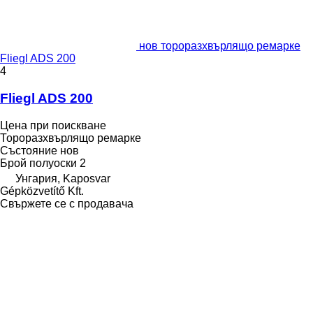
нов тороразхвърлящо ремарке
Fliegl ADS 200
4
Fliegl ADS 200
Цена при поискване
Тороразхвърлящо ремарке
Състояние
нов
Брой полуоски
2
Унгария, Kaposvar
Gépközvetítő Kft.
Свържете се с продавача