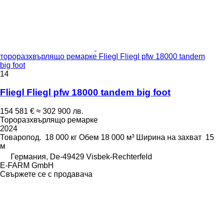
тороразхвърлящо ремарке Fliegl Fliegl pfw 18000 tandem
big foot
14
Fliegl Fliegl pfw 18000 tandem big foot
154 581 €
≈ 302 900 лв.
Тороразхвърлящо ремарке
2024
Товаропод.
18 000 кг
Обем
18 000 м³
Ширина на захват
15
м
Германия, De-49429 Visbek-Rechterfeld
E-FARM GmbH
Свържете се с продавача