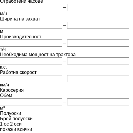
Отработени часове
–
м/ч
Ширина на захват
–
м
Производителност
–
т/ч
Необходима мощност на трактора
–
к.с.
Работна скорост
–
км/ч
Каросерия
Обем
–
м³
Полуоски
Брой полуоски
1 ос
2 оси
покажи всички