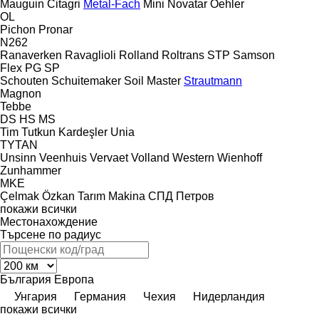
Mauguin Citagri
Metal-Fach
Mini
Novatar
Oehler
OL
Pichon
Pronar
N262
Ranaverken
Ravaglioli
Rolland
Roltrans
STP
Samson
Flex
PG
SP
Schouten
Schuitemaker
Soil Master
Strautmann
Magnon
Tebbe
DS
HS
MS
Tim
Tutkun Kardeşler
Unia
TYTAN
Unsinn
Veenhuis
Vervaet
Volland
Western
Wienhoff
Zunhammer
MKE
Çelmak
Özkan Tarım Makina
СПД Петров
покажи всички
Местонахождение
Търсене по радиус
България
Европа
Унгария
Германия
Чехия
Нидерландия
покажи всички