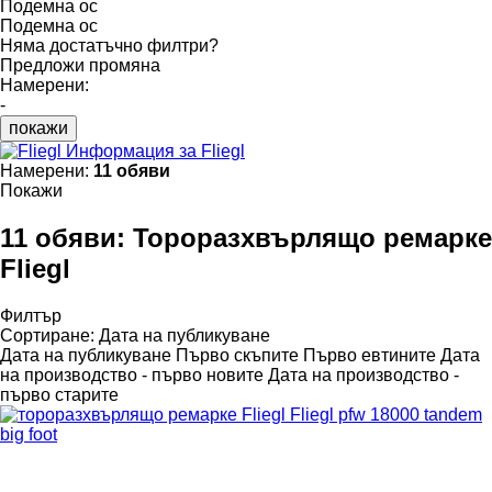
Подемна ос
Подемна ос
Няма достатъчно филтри?
Предложи промяна
Намерени:
-
покажи
Информация за Fliegl
Намерени:
11 обяви
Покажи
11 обяви:
Тороразхвърлящо ремарке
Fliegl
Филтър
Сортиране
:
Дата на публикуване
Дата на публикуване
Първо скъпите
Първо евтините
Дата
на производство - първо новите
Дата на производство -
първо старите