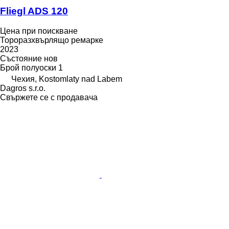
Fliegl ADS 120
Цена при поискване
Тороразхвърлящо ремарке
2023
Състояние
нов
Брой полуоски
1
Чехия, Kostomlaty nad Labem
Dagros s.r.o.
Свържете се с продавача