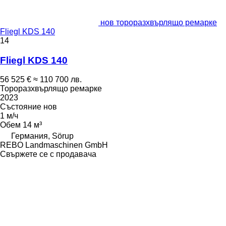
нов тороразхвърлящо ремарке
Fliegl KDS 140
14
Fliegl KDS 140
56 525 €
≈ 110 700 лв.
Тороразхвърлящо ремарке
2023
Състояние
нов
1 м/ч
Обем
14 м³
Германия, Sörup
REBO Landmaschinen GmbH
Свържете се с продавача