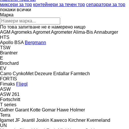
миксери за тор
контейнери за течен тор
сепаратори за тор
покажи всички
Марка
По това запитване не е намерено нищо
AGM
Agromeks
Agromet
Agrometer
Alima-Bis
Annaburger
HTS
Apollo
BSA
Bergmann
TSW
Brantner
E
Brochard
EV
Carro
CynkoMet
Dezeure
Erdallar
Farmtech
FORTIS
Fimaks
Fliegl
ASW
ASW 261
Fortschritt
T series
Gafner
Garant Kotte
Gomar
Hawe
Holmer
Terra
Igamet
JF
Jeantil
Joskin
Kaweco
Kirchner
Kverneland
UN