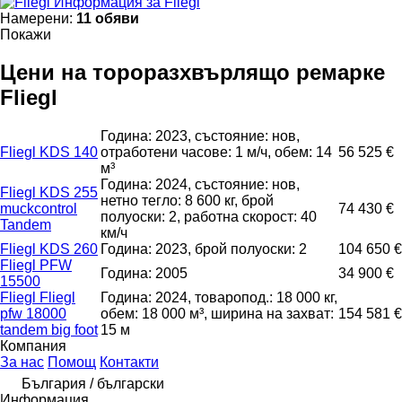
Информация за Fliegl
Намерени:
11 обяви
Покажи
Цени на тороразхвърлящо ремарке
Fliegl
Година: 2023, състояние: нов,
Fliegl KDS 140
отработени часове: 1 м/ч, обем: 14
56 525 €
м³
Година: 2024, състояние: нов,
Fliegl KDS 255
нетно тегло: 8 600 кг, брой
muckcontrol
74 430 €
полуоски: 2, работна скорост: 40
Tandem
км/ч
Fliegl KDS 260
Година: 2023, брой полуоски: 2
104 650 €
Fliegl PFW
Година: 2005
34 900 €
15500
Fliegl Fliegl
Година: 2024, товаропод.: 18 000 кг,
pfw 18000
обем: 18 000 м³, ширина на захват:
154 581 €
tandem big foot
15 м
Компания
За нас
Помощ
Контакти
България / български
Информация