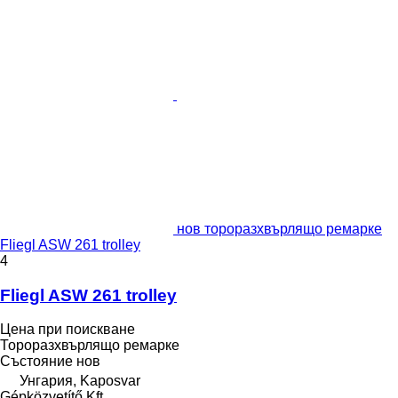
нов тороразхвърлящо ремарке
Fliegl ASW 261 trolley
4
Fliegl ASW 261 trolley
Цена при поискване
Тороразхвърлящо ремарке
Състояние
нов
Унгария, Kaposvar
Gépközvetítő Kft.