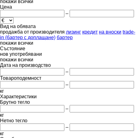
покажи всички
Цена
–
Вид на обявата
продажба
от производителя
лизинг
кредит
на вноски
trade-
in (бартер с доплащане)
бартер
покажи всички
Състояние
нов
употребявани
покажи всички
Дата на производство
–
Товароподемност
–
кг
Характеристики
Брутно тегло
–
кг
Нетно тегло
–
кг