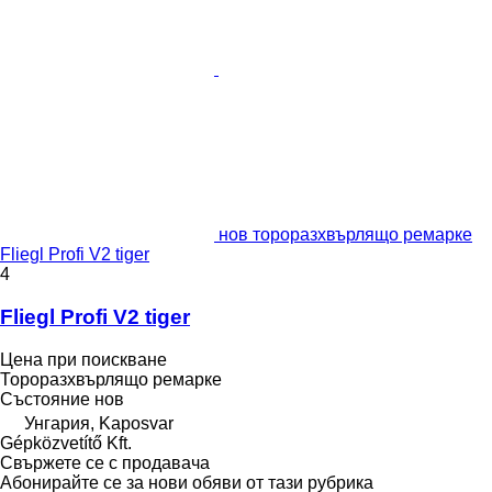
нов тороразхвърлящо ремарке
Fliegl Profi V2 tiger
4
Fliegl Profi V2 tiger
Цена при поискване
Тороразхвърлящо ремарке
Състояние
нов
Унгария, Kaposvar
Gépközvetítő Kft.
Свържете се с продавача
Абонирайте се за нови обяви от тази рубрика