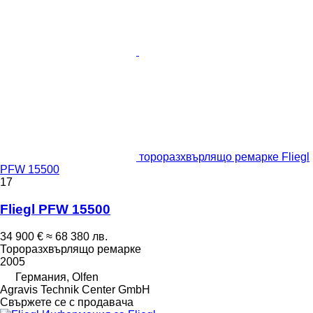
тороразхвърлящо ремарке Fliegl
PFW 15500
17
Fliegl PFW 15500
34 900 €
≈ 68 380 лв.
Тороразхвърлящо ремарке
2005
Германия, Olfen
Agravis Technik Center GmbH
Свържете се с продавача