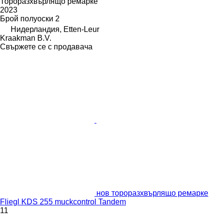
Тороразхвърлящо ремарке
2023
Брой полуоски
2
Нидерландия, Etten-Leur
Kraakman B.V.
Свържете се с продавача
нов тороразхвърлящо ремарке
Fliegl KDS 255 muckcontrol Tandem
11