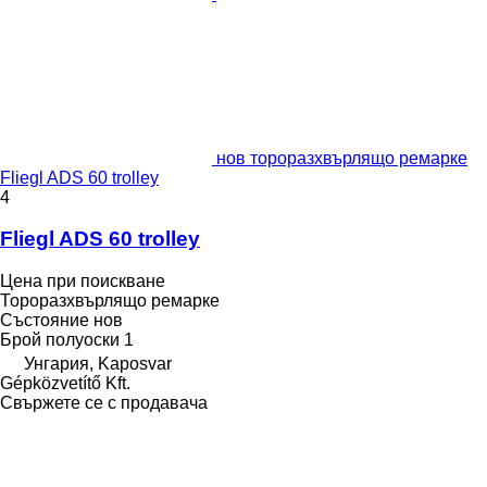
нов тороразхвърлящо ремарке
Fliegl ADS 60 trolley
4
Fliegl ADS 60 trolley
Цена при поискване
Тороразхвърлящо ремарке
Състояние
нов
Брой полуоски
1
Унгария, Kaposvar
Gépközvetítő Kft.
Свържете се с продавача