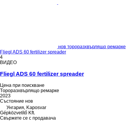
нов тороразхвърлящо ремарке
Fliegl ADS 60 fertilizer spreader
4
ВИДЕО
Fliegl ADS 60 fertilizer spreader
Цена при поискване
Тороразхвърлящо ремарке
2023
Състояние
нов
Унгария, Kaposvar
Gépközvetítő Kft.
Свържете се с продавача