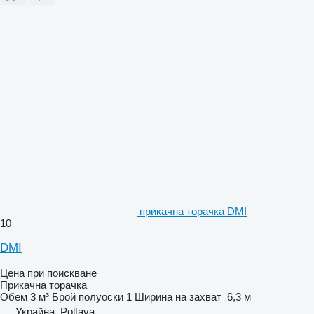
прикачна торачка DMI
10
DMI
Цена при поискване
Прикачна торачка
Обем
3 м³
Брой полуоски
1
Ширина на захват
6,3 м
Украйна, Poltava