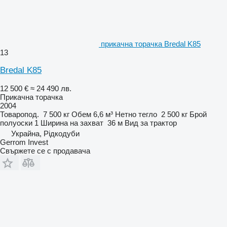
прикачна торачка Bredal K85
13
Bredal K85
12 500 €
≈ 24 490 лв.
Прикачна торачка
2004
Товаропод.
7 500 кг
Обем
6,6 м³
Нетно тегло
2 500 кг
Брой
полуоски
1
Ширина на захват
36 м
Вид
за трактор
Украйна, Рідкодуби
Gerrom Invest
Свържете се с продавача