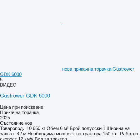
нова прикачна торачка Güstrower
GDK 6000
5
ВИДЕО
Güstrower GDK 6000
Цена при поискване
Прикачна торачка
2025
Състояние
нов
Товаропод.
10 650 кг
Обем
6 м³
Брой полуоски
1
Ширина на
захват
42 м
Необходима мощност на трактора
150 к.с.
Работна
скорост
12 км/ч
Вид
за трактор