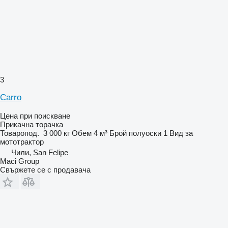
3
Carro
Цена при поискване
Прикачна торачка
Товаропод.
3 000 кг
Обем
4 м³
Брой полуоски
1
Вид
за
мототрактор
Чили, San Felipe
Maci Group
Свържете се с продавача