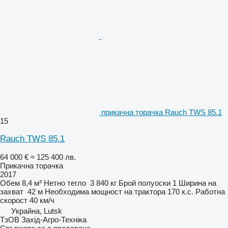
прикачна торачка Rauch TWS 85.1
15
Rauch TWS 85.1
64 000 €
≈ 125 400 лв.
Прикачна торачка
2017
Обем
8,4 м³
Нетно тегло
3 840 кг
Брой полуоски
1
Ширина на
захват
42 м
Необходима мощност на трактора
170 к.с.
Работна
скорост
40 км/ч
Украйна, Lutsk
ТзОВ Захід-Агро-Техніка