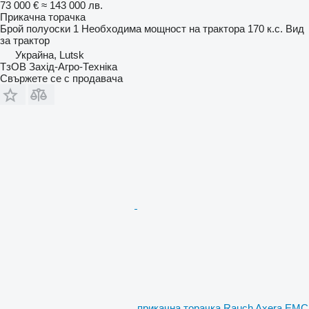
73 000 €
≈ 143 000 лв.
Прикачна торачка
Брой полуоски
1
Необходима мощност на трактора
170 к.с.
Вид
за трактор
Украйна, Lutsk
ТзОВ Захід-Агро-Техніка
Свържете се с продавача
прикачна торачка Rauch Axera EMC