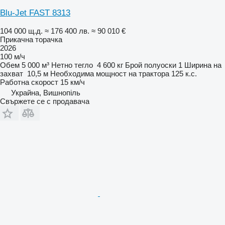
Blu-Jet FAST 8313
104 000 щ.д.
≈ 176 400 лв.
≈ 90 010 €
Прикачна торачка
2026
100 м/ч
Обем
5 000 м³
Нетно тегло
4 600 кг
Брой полуоски
1
Ширина на
захват
10,5 м
Необходима мощност на трактора
125 к.с.
Работна скорост
15 км/ч
Украйна, Вишнопіль
Свържете се с продавача