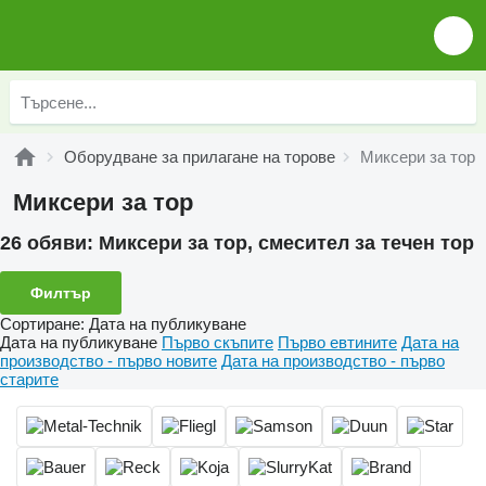
Оборудване за прилагане на торове
Миксери за тор
Миксери за тор
26 обяви:
Миксери за тор, смесител за течен тор
Филтър
Сортиране
:
Дата на публикуване
Дата на публикуване
Първо скъпите
Първо евтините
Дата на
производство - първо новите
Дата на производство - първо
старите