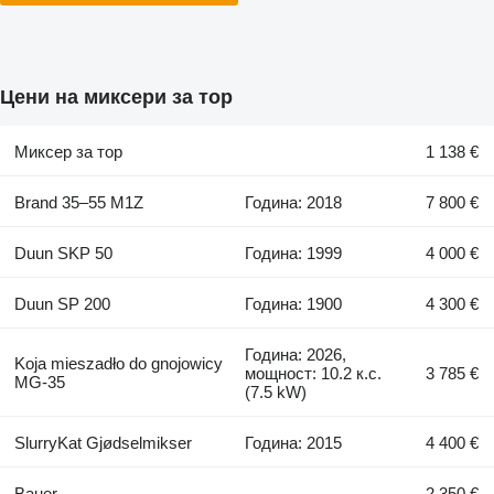
Цени на миксери за тор
Миксер за тор
1 138 €
Brand 35–55 M1Z
Година: 2018
7 800 €
Duun SKP 50
Година: 1999
4 000 €
Duun SP 200
Година: 1900
4 300 €
Година: 2026,
Koja mieszadło do gnojowicy
мощност: 10.2 к.с.
3 785 €
MG-35
(7.5 kW)
SlurryKat Gjødselmikser
Година: 2015
4 400 €
Bauer
2 350 €