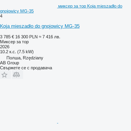
миксер за тор Koja mieszadło do
gnojowicy MG-35
4
Koja mieszadło do gnojowicy MG-35
3 785 €
16 300 PLN
≈ 7 416 лв.
Миксер за тор
2026
10.2 к.с. (7.5 kW)
Полша, Rzędziany
AB Group
Свържете се с продавача