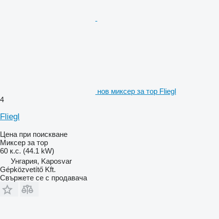
нов миксер за тор Fliegl
4
Fliegl
Цена при поискване
Миксер за тор
60 к.с. (44.1 kW)
Унгария, Kaposvar
Gépközvetítő Kft.
Свържете се с продавача