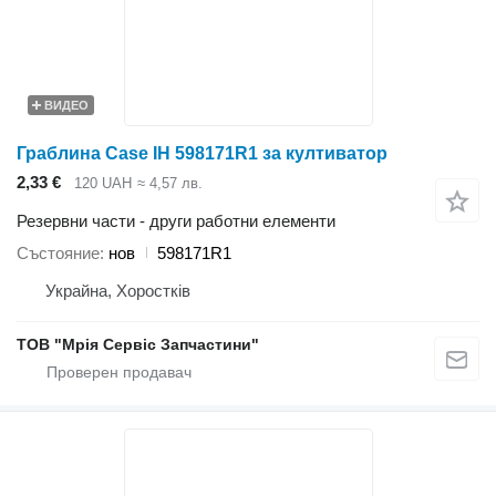
ВИДЕО
Граблина Case IH 598171R1 за култиватор
2,33 €
120 UAH
≈ 4,57 лв.
Резервни части - други работни елементи
Състояние
нов
598171R1
Украйна, Хоростків
ТОВ "Мрія Сервіс Запчастини"