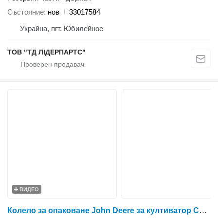
Състояние
нов
33017584
Украйна, пгт. Юбилейное
ТОВ "ТД ЛІДЕРПАРТС"
ВИДЕО
Колело за опаковане John Deere за култиватор Case IH John Deere "A.R.N"