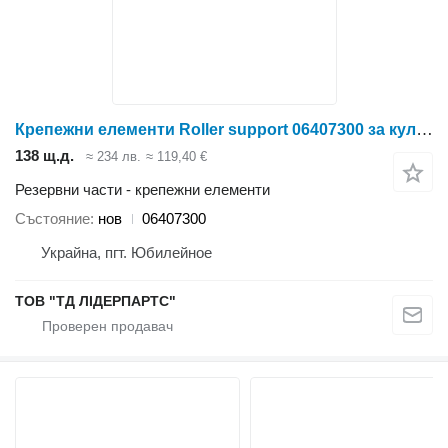
Крепежни елементи Roller support 06407300 за култиватор Case IH
138 щ.д.
≈ 234 лв.
≈ 119,40 €
Резервни части - крепежни елементи
Състояние
нов
06407300
Украйна, пгт. Юбилейное
ТОВ "ТД ЛІДЕРПАРТС"