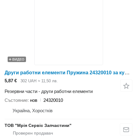
ВИДЕО
Други работни елементи Пружина 24320010 за култиватор Case IH
5,87 €
302 UAH
≈ 11,50 лв.
Резервни части - други работни елементи
Състояние
нов
24320010
Украйна, Хоростків
ТОВ "Мрія Сервіс Запчастини"