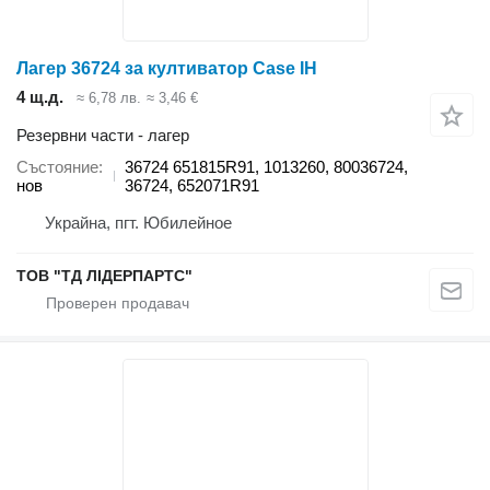
Лагер 36724 за култиватор Case IH
4 щ.д.
≈ 6,78 лв.
≈ 3,46 €
Резервни части - лагер
Състояние
36724 651815R91, 1013260, 80036724,
нов
36724, 652071R91
Украйна, пгт. Юбилейное
ТОВ "ТД ЛІДЕРПАРТС"