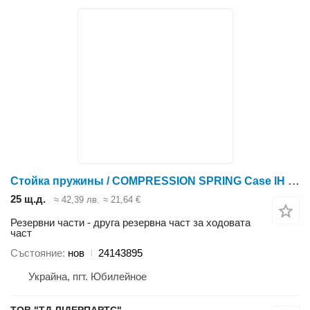
Стойка пружины / COMPRESSION SPRING Case IH 24143895 за култиватор Case IH TIGER-MATE II
25 щ.д.
≈ 42,39 лв.
≈ 21,64 €
Резервни части - друга резервна част за ходовата
част
Състояние
нов
24143895
Украйна, пгт. Юбилейное