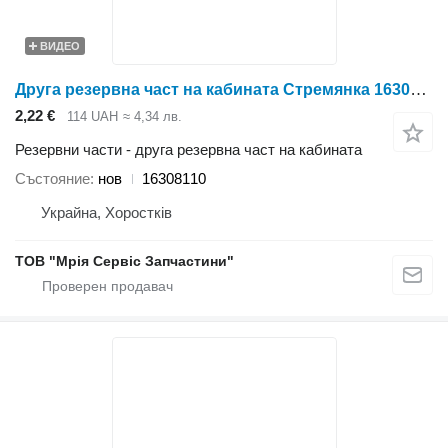
ВИДЕО
Друга резервна част на кабината Стремянка 16308110 за култиватор Case IH
2,22 €
114 UAH
≈ 4,34 лв.
Резервни части - друга резервна част на кабината
Състояние
нов
16308110
Украйна, Хоростків
ТОВ "Мрія Сервіс Запчастини"