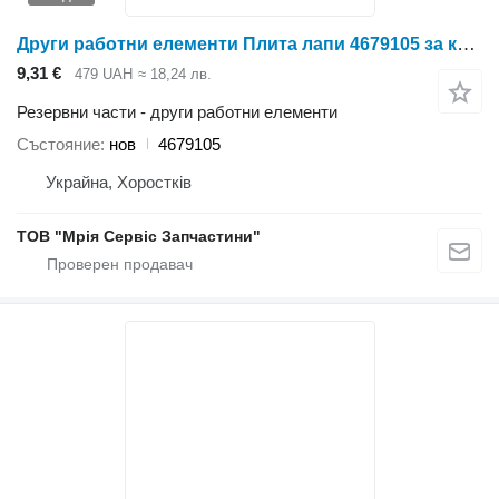
Други работни елементи Плита лапи 4679105 за култиватор Case IH
9,31 €
479 UAH
≈ 18,24 лв.
Резервни части - други работни елементи
Състояние
нов
4679105
Украйна, Хоростків
ТОВ "Мрія Сервіс Запчастини"