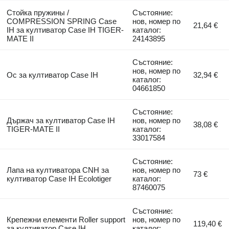
Стойка пружины /
Състояние:
COMPRESSION SPRING Case
нов, номер по
21,64 €
IH за култиватор Case IH TIGER-
каталог:
MATE II
24143895
Състояние:
нов, номер по
Ос за култиватор Case IH
32,94 €
каталог:
04661850
Състояние:
Държач за култиватор Case IH
нов, номер по
38,08 €
TIGER-MATE II
каталог:
33017584
Състояние:
Лапа на култиватора CNH за
нов, номер по
73 €
култиватор Case IH Ecolotiger
каталог:
87460075
Състояние:
Крепежни елементи Roller support
нов, номер по
119,40 €
за култиватор Case IH
каталог: