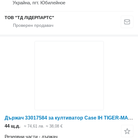
Украйна, пгт. Юбилейное
ТОВ "ТД ЛІДЕРПАРТС"
Държач 33017584 за култиватор Case IH TIGER-MATE II
44 щ.д.
≈ 74,61 лв.
≈ 38,08 €
Резервни части - държач