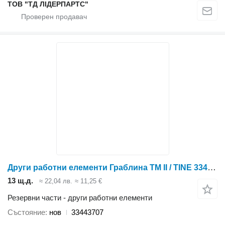
ТОВ "ТД ЛІДЕРПАРТС"
Други работни елементи Граблина TM II / TINE 33443707 за култиватор Case IH TIGER-MATE II
13 щ.д.
≈ 22,04 лв.
≈ 11,25 €
Резервни части - други работни елементи
Състояние
нов
33443707