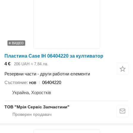
ВИДЕО
Пластина Case IH 06404220 за култиватор
4 €
206 UAH
≈ 7,84 лв.
Резервни части - други работни елементи
Състояние
нов
06404220
Украйна, Хоростків
ТОВ "Мрія Сервіс Запчастини"