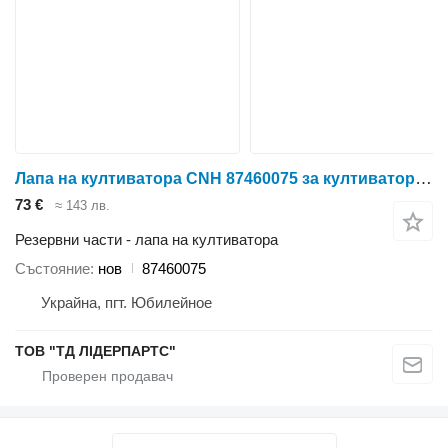
Лапа на култиватора CNH 87460075 за култиватор Case IH Ecolotiger
73 €
≈ 143 лв.
Резервни части - лапа на култиватора
Състояние
нов
87460075
Украйна, пгт. Юбилейное
ТОВ "ТД ЛІДЕРПАРТС"