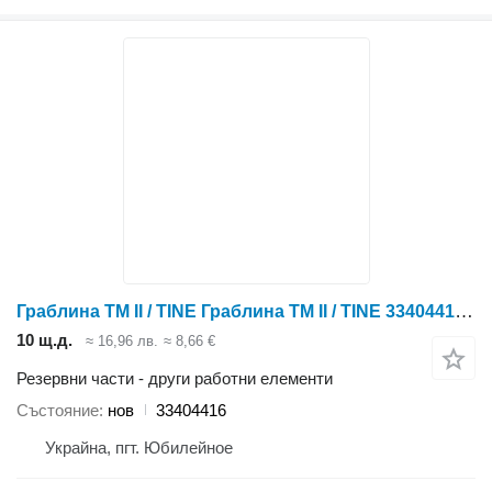
Граблина TM II / TINE Граблина TM II / TINE 33404416 за култиватор Case IH TIGER-MATE II
10 щ.д.
≈ 16,96 лв.
≈ 8,66 €
Резервни части - други работни елементи
Състояние
нов
33404416
Украйна, пгт. Юбилейное