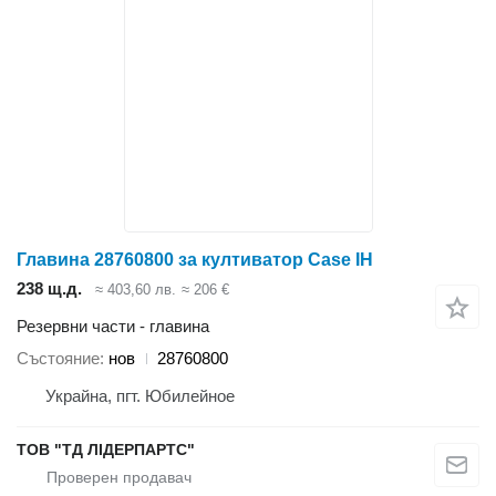
Главина 28760800 за култиватор Case IH
238 щ.д.
≈ 403,60 лв.
≈ 206 €
Резервни части - главина
Състояние
нов
28760800
Украйна, пгт. Юбилейное
ТОВ "ТД ЛІДЕРПАРТС"