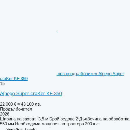
нов продълбочител Alpego Super
craKer KF 350
15
Alpego Super craKer KF 350
22 000 €
≈ 43 100 лв.
Продълбочител
2026
Ширина на захват
3,5 м
Брой редове
2
Дълбочина на обработка
550 мм
Необходима мощност на трактора
300 к.с.
Украйна, Lutsk