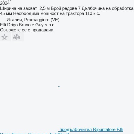
2024
Ширина на захват
2,5 м
Брой редове
7
Дълбочина на обработка
45 мм
Необходима мощност на трактора
110 к.с.
Италия, Pramaggiore (VE)
F.lli Drigo Bruno e Guy s.n.c.
Свържете се с продавача
продълбочител Ripuntatore F.lli