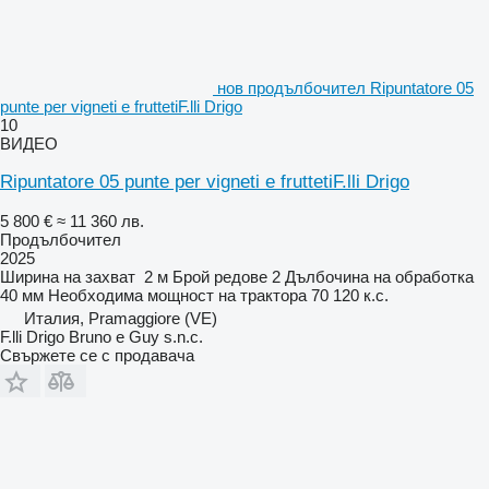
нов продълбочител Ripuntatore 05
punte per vigneti e fruttetiF.lli Drigo
10
ВИДЕО
Ripuntatore 05 punte per vigneti e fruttetiF.lli Drigo
5 800 €
≈ 11 360 лв.
Продълбочител
2025
Ширина на захват
2 м
Брой редове
2
Дълбочина на обработка
40 мм
Необходима мощност на трактора
70 120 к.с.
Италия, Pramaggiore (VE)
F.lli Drigo Bruno e Guy s.n.c.
Свържете се с продавача