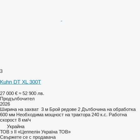
3
Kuhn DT XL 300T
27 000 €
≈ 52 900 лв.
Продълбочител
2026
Ширина на захват
3 м
Брой редове
2
Дълбочина на обработка
600 мм
Необходима мощност на трактора
240 к.с.
Работна
скорост
8 км/ч
Украйна
ТОВ з ІІ «Цеппелін Україна ТОВ»
Свържете се с продавача