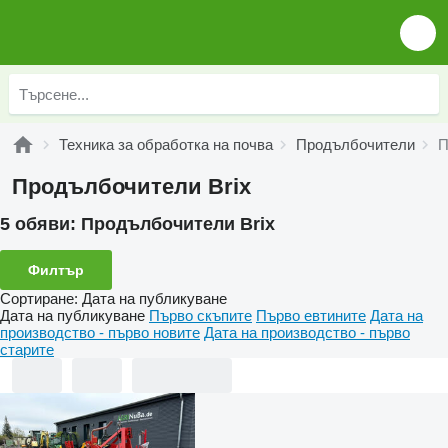
Техника за обработка на почва
Продълбочители
П
Продълбочители Brix
5 обяви:
Продълбочители Brix
Филтър
Сортиране
:
Дата на публикуване
Дата на публикуване
Първо скъпите
Първо евтините
Дата на
производство - първо новите
Дата на производство - първо
старите