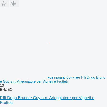
нов продълбочител F.lli Drigo Bruno
e Guy s.n. Arieggiatore per Vigneti e Frutteti
10
ВИДЕО
F.lli Drigo Bruno e Guy s.n. Arieggiatore per Vigneti e
Frutteti