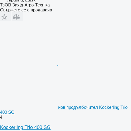
ТзОВ Захід-Агро-Техніка
Свържете се с продавача
нов продълбочител Köckerling Trio
400 SG
4
Köckerling Trio 400 SG