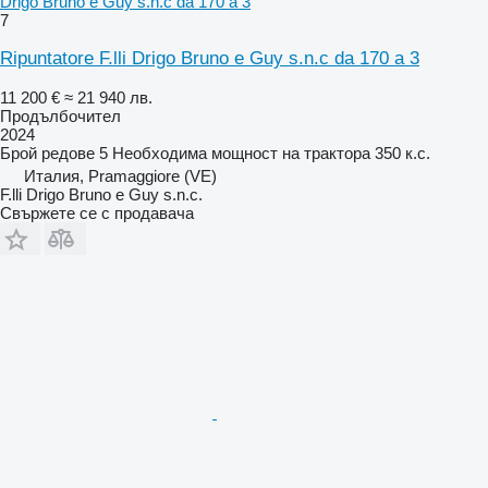
Drigo Bruno e Guy s.n.c da 170 a 3
7
Ripuntatore F.lli Drigo Bruno e Guy s.n.c da 170 a 3
11 200 €
≈ 21 940 лв.
Продълбочител
2024
Брой редове
5
Необходима мощност на трактора
350 к.с.
Италия, Pramaggiore (VE)
F.lli Drigo Bruno e Guy s.n.c.
Свържете се с продавача