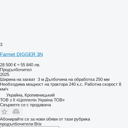
3
Farmet DIGGER 3N
28 500 €
≈ 55 840 лв.
Продълбочител
2025
Ширина на захват
3 м
Дълбочина на обработка
250 мм
Необходима мощност на трактора
240 к.с.
Работна скорост
8
км/ч
Украйна, Кропивницький
ТОВ з ІІ «Цеппелін Україна ТОВ»
Свържете се с продавача
Абонирайте се за нови обяви от тази рубрика
продълбочители
Brix