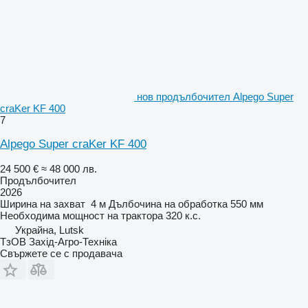
нов продълбочител Alpego Super
craKer KF 400
7
Alpego Super craKer KF 400
24 500 €
≈ 48 000 лв.
Продълбочител
2026
Ширина на захват
4 м
Дълбочина на обработка
550 мм
Необходима мощност на трактора
320 к.с.
Украйна, Lutsk
ТзОВ Захід-Агро-Техніка
Свържете се с продавача