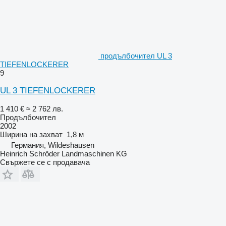
продълбочител UL 3
TIEFENLOCKERER
9
UL 3 TIEFENLOCKERER
1 410 €
≈ 2 762 лв.
Продълбочител
2002
Ширина на захват
1,8 м
Германия, Wildeshausen
Heinrich Schröder Landmaschinen KG
Свържете се с продавача