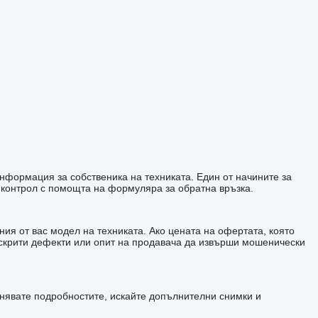
информация за собственика на техниката. Един от начините за
 контрол с помощта на формуляра за обратна връзка.
ия от вас модел на техниката. Ако цената на офертата, която
а скрити дефекти или опит на продавача да извърши мошенически
чнявате подробностите, искайте допълнителни снимки и