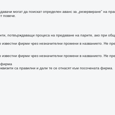
авачи могат да поискат определен аванс за „резервиране” на прав
т повече.
ти, потвърждаващи процеса на предаване на парите, ако при общ
о известни фирми чрез незначителни промени в названието. Не пр
о известни фирми чрез незначителни промени в названието. Не пр
а фирма
квизити са правилни и дали те се отнасят към посочената фирма.