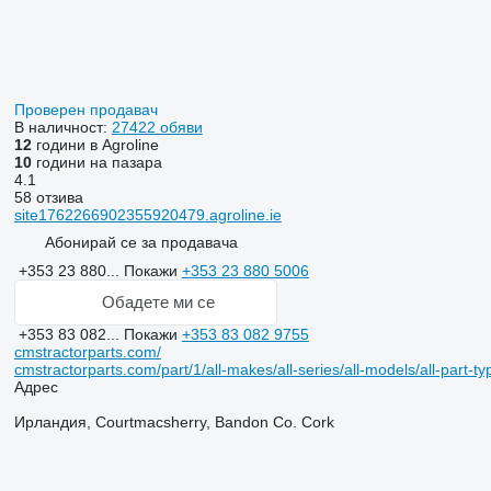
Проверен продавач
В наличност:
27422 обяви
12
години в Agroline
10
години на пазара
4.1
58 отзива
site1762266902355920479.agroline.ie
Абонирай се за продавача
+353 23 880...
Покажи
+353 23 880 5006
Обадете ми се
+353 83 082...
Покажи
+353 83 082 9755
cmstractorparts.com/
cmstractorparts.com/part/1/all-makes/all-series/all-models/all-part-t
Адрес
Ирландия, Courtmacsherry, Bandon Co. Cork