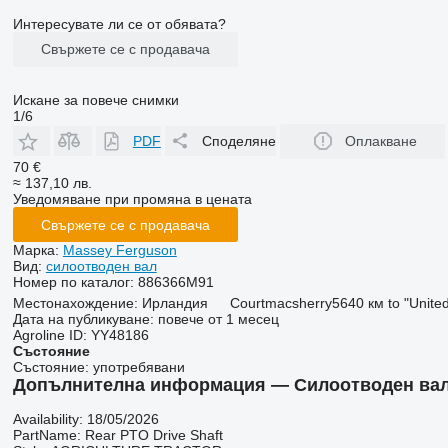
Интересувате ли се от обявата?
Свържете се с продавача
Искане за повече снимки
1/6
PDF
Споделяне
Оплакване
70 €
≈ 137,10 лв.
Уведомяване при промяна в цената
Свържете се с продавача
Марка:
Massey Ferguson
Вид:
силоотводен вал
Номер по каталог:
886366M91
Местонахождение:
Ирландия
Courtmacsherry
5640 км to "Unite
Дата на публикуване:
повече от 1 месец
Agroline ID:
YY48186
Състояние
Състояние:
употребявани
Допълнителна информация — Силоотводен вал Mas
Availability: 18/05/2026
PartName: Rear PTO Drive Shaft