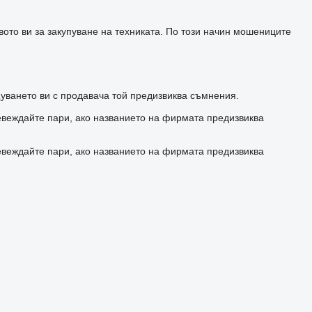
ото ви за закупуване на техниката. По този начин мошениците
уването ви с продавача той предизвиква съмнения.
евеждайте пари, ако названието на фирмата предизвиква
евеждайте пари, ако названието на фирмата предизвиква