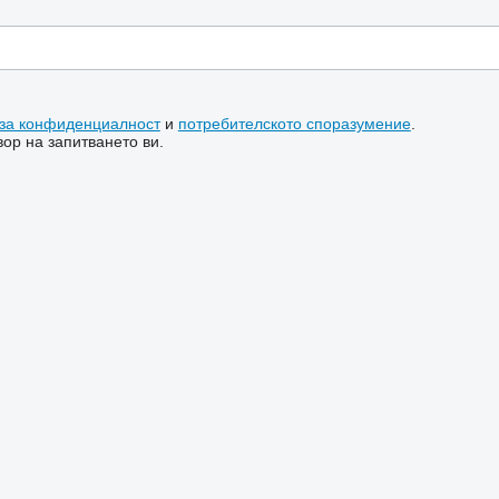
 за конфиденциалност
и
потребителското споразумение
.
ор на запитването ви.