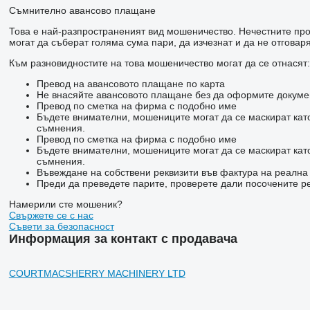
Съмнително авансово плащане
Това е най-разпространеният вид мошеничество. Нечестните прод
могат да съберат голяма сума пари, да изчезнат и да не отговаря
Към разновидностите на това мошеничество могат да се отнасят:
Превод на авансовото плащане по карта
Не внасяйте авансовото плащане без да оформите докумен
Превод по сметка на фирма с подобно име
Бъдете внимателни, мошениците могат да се маскират кат
съмнения.
Превод по сметка на фирма с подобно име
Бъдете внимателни, мошениците могат да се маскират кат
съмнения.
Въвеждане на собствени реквизити във фактура на реалн
Преди да преведете парите, проверете дали посочените ре
Намерили сте мошеник?
Свържете се с нас
Съвети за безопасност
Информация за контакт с продавача
COURTMACSHERRY MACHINERY LTD