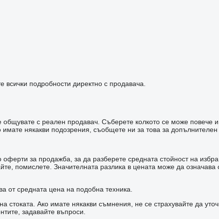
е всички подробности директно с продавача.
 че общувате с реален продавач. Съберете колкото се може повече 
имате някакви подозрения, съобщете ни за това за допълнителен
оферти за продажба, за да разберете средната стойност на избран
зайте, помислете. Значителната разлика в цената може да означав
ва от средната цена на подобна техника.
а стоката. Ако имате някакви съмнения, не се страхувайте да уто
нтите, задавайте въпроси.