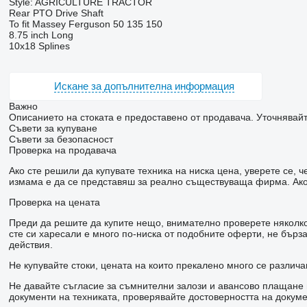
Style: AGRICULTURE TRACTOR
Rear PTO Drive Shaft
To fit Massey Ferguson 50 135 150
8.75 inch Long
10x18 Splines
Искане за допълнителна информация
Важно
Описанието на стоката е предоставено от продавача. Уточнявайт
Съвети за купуване
Съвети за безопасност
Проверка на продавача
Ако сте решили да купувате техника на ниска цена, уверете се,
измама е да се представяш за реално съществуваща фирма. Ако 
Проверка на цената
Преди да решите да купите нещо, внимателно проверете няколко 
сте си харесали е много по-ниска от подобните оферти, не бър
действия.
Не купувайте стоки, цената на които прекалено много се различа
Не давайте съгласие за съмнителни залози и авансово плащане н
документи на техниката, проверявайте достоверността на докуме