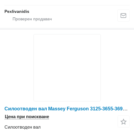
Pexlivanidis
Силоотводен вал Massey Ferguson 3125-3655-3690-8130-8160 MASSEY FEGUSON AGCO 3712816Μ14 за колесен трактор Massey Ferguson
Цена при поискване
Силоотводен вал