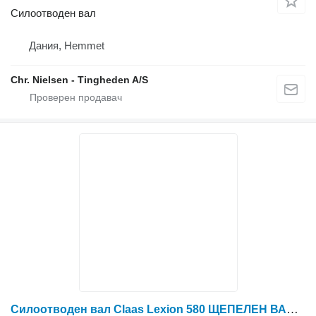
Силоотводен вал
Дания, Hemmet
Chr. Nielsen - Tingheden A/S
Силоотводен вал Claas Lexion 580 ЩЕПЕЛЕН ВАЛ 0007500662 (Тягащо задвижване; спирачки) за зърнокомбайн Claas Lexion 580