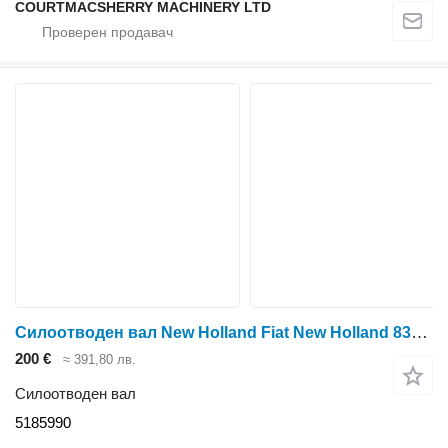
COURTMACSHERRY MACHINERY LTD
Силоотводен вал New Holland Fiat New Holland 8360, Tm, Mxmx, 60, Fiat M Series, 4wd Drive Sh 5185990 за колесен трактор New Holland 8360
200 €
≈ 391,80 лв.
Силоотводен вал
5185990