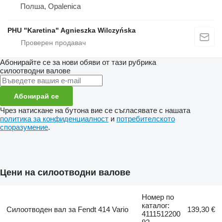
Полша, Opalenica
PHU "Karetina" Agnieszka Wilczyńska
Абонирайте се за нови обяви от тази рубрика
силоотводни валове
Абонирай се
Чрез натискане на бутона вие се съгласявате с нашата
политика за конфиденциалност
и
потребителското
споразумение
.
Цени на силоотводни валове
Номер по
каталог:
Силоотводен вал за Fendt 414 Vario
139,30 €
4111512200