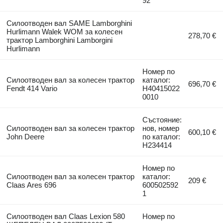
92
Силоотводен вал SAME Lamborghini
Hurlimann Walek WOM за колесен
278,70 €
трактор Lamborghini Lamborgini
Hurlimann
Номер по
Силоотводен вал за колесен трактор
каталог:
696,70 €
Fendt 414 Vario
H40415022
0010
Състояние:
Силоотводен вал за колесен трактор
нов, номер
600,10 €
John Deere
по каталог:
H234414
Номер по
Силоотводен вал за колесен трактор
каталог:
209 €
Claas Ares 696
600502592
1
Силоотводен вал Claas Lexion 580
Номер по