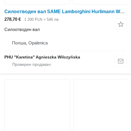
Силоотводен вал SAME Lamborghini Hurlimann Walek WOM за колесен трактор Lamborghini Lamborgini Hurlimann
278,70 €
1 200 PLN
≈ 546 лв.
Силоотводен вал
Полша, Opalenica
PHU "Karetina" Agnieszka Wilczyńska