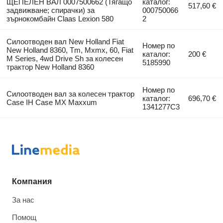
ЩЕПЕЛЕН ВАЛ 0007500662 (Тягащо
каталог:
517,60 €
задвижване; спирачки) за
000750066
зърнокомбайн Claas Lexion 580
2
Силоотводен вал New Holland Fiat
Номер по
New Holland 8360, Tm, Mxmx, 60, Fiat
каталог:
200 €
M Series, 4wd Drive Sh за колесен
5185990
трактор New Holland 8360
Номер по
Силоотводен вал за колесен трактор
каталог:
696,70 €
Case IH Case MX Maxxum
1341277C3
Компания
За нас
Помощ