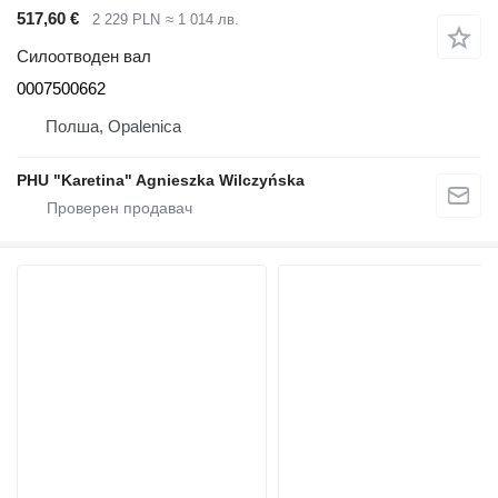
517,60 €
2 229 PLN
≈ 1 014 лв.
Силоотводен вал
0007500662
Полша, Opalenica
PHU "Karetina" Agnieszka Wilczyńska