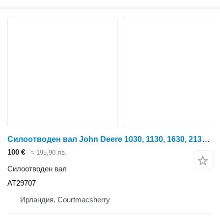
Силоотводен вал John Deere 1030, 1130, 1630, 2130, 2630 Pto Shaft 540 R/min At29707 AT29707
100 €
≈ 195,90 лв.
Силоотводен вал
AT29707
Ирландия, Courtmacsherry