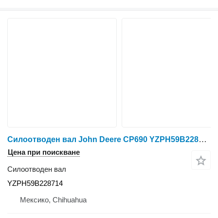
Силоотводен вал John Deere CP690 YZPH59B228714
Цена при поискване
Силоотводен вал
YZPH59B228714
Мексико, Chihuahua