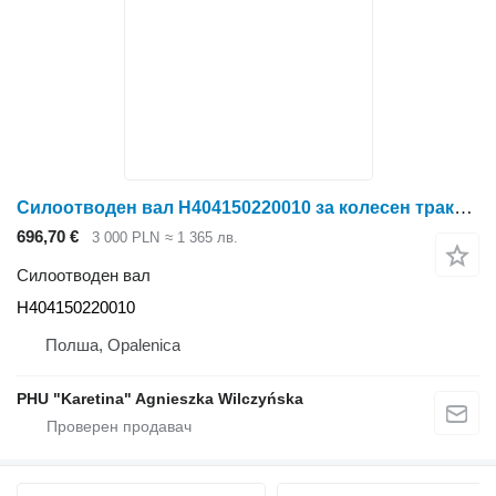
Силоотводен вал H404150220010 за колесен трактор Fendt 414 Vario
696,70 €
3 000 PLN
≈ 1 365 лв.
Силоотводен вал
H404150220010
Полша, Opalenica
PHU "Karetina" Agnieszka Wilczyńska