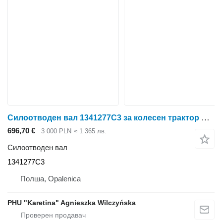
Силоотводен вал 1341277C3 за колесен трактор Case IH Case MX Maxxum
696,70 €
3 000 PLN
≈ 1 365 лв.
Силоотводен вал
1341277C3
Полша, Opalenica
PHU "Karetina" Agnieszka Wilczyńska