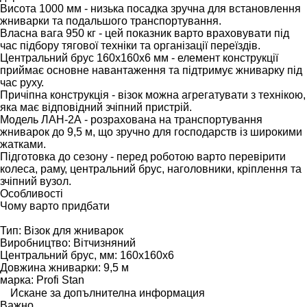
Висота 1000 мм - низька посадка зручна для встановлення
жниварки та подальшого транспортування.
Власна вага 950 кг - цей показник варто враховувати під
час підбору тягової техніки та організації переїздів.
Центральний брус 160х160х6 мм - елемент конструкції
приймає основне навантаження та підтримує жниварку під
час руху.
Причіпна конструкція - візок можна агрегатувати з технікою,
яка має відповідний зчіпний пристрій.
Модель ЛАН-2А - розрахована на транспортування
жниварок до 9,5 м, що зручно для господарств із широкими
жатками.
Підготовка до сезону - перед роботою варто перевірити
колеса, раму, центральний брус, наголовники, кріплення та
зчіпний вузол.
Особливості
Чому варто придбати
Тип: Візок для жниварок
Виробництво: Вітчизняний
Центральний брус, мм: 160х160х6
Довжина жниварки: 9,5 м
марка: Profi Stan
Искане за допълнителна информация
Важно