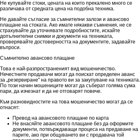
Не купувайте стоки, цената на които прекалено много се
различава от средната цена на подобна техника.
Не давайте съгласие за съмнителни залози и авансово
плащане на стоката. Ако имате някакви съмнения, не се
страхувайте да уточнявате подробностите, искайте
допълнителни снимки и документи на техниката,
проверявайте достоверността на документите, задавайте
въпроси.
Съмнително авансово плащане
Това е най-разпространеният вид мошеничество.
Нечестните продавачи могат да поискат определен аванс
за „резервиране” на правото ви за закупуване на техниката.
По този начин мошениците могат да съберат голяма сума
пари, да изчезнат и да не отговарят повече.
Към разновидностите на това мошеничество могат да се
отнасят:
Превод на авансовото плащане по карта
Не внасяйте авансовото плащане без да оформите
документи, потвърждаващи процеса на предаване на
парите, ако при общуването ви с продавача той