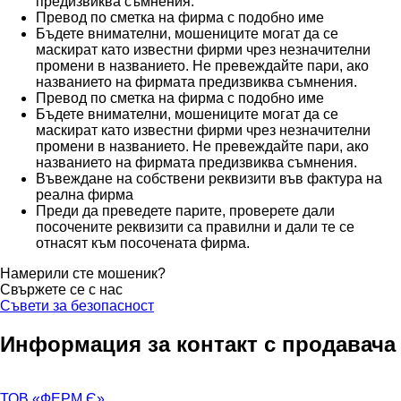
предизвиква съмнения.
Превод по сметка на фирма с подобно име
Бъдете внимателни, мошениците могат да се
маскират като известни фирми чрез незначителни
промени в названието. Не превеждайте пари, ако
названието на фирмата предизвиква съмнения.
Превод по сметка на фирма с подобно име
Бъдете внимателни, мошениците могат да се
маскират като известни фирми чрез незначителни
промени в названието. Не превеждайте пари, ако
названието на фирмата предизвиква съмнения.
Въвеждане на собствени реквизити във фактура на
реална фирма
Преди да преведете парите, проверете дали
посочените реквизити са правилни и дали те се
отнасят към посочената фирма.
Намерили сте мошеник?
Свържете се с нас
Съвети за безопасност
Информация за контакт с продавача
ТОВ «ФЕРМ Є»