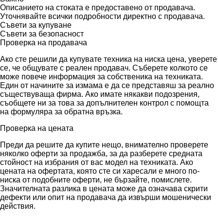
Описанието на стоката е предоставено от продавача.
Уточнявайте всички подробности директно с продавача.
Съвети за купуване
Съвети за безопасност
Проверка на продавача
Ако сте решили да купувате техника на ниска цена, уверете
се, че общувате с реален продавач. Съберете колкото се
може повече информация за собственика на техниката.
Един от начините за измама е да се представяш за реално
съществуваща фирма. Ако имате някакви подозрения,
съобщете ни за това за допълнителен контрол с помощта
на формуляра за обратна връзка.
Проверка на цената
Преди да решите да купите нещо, внимателно проверете
няколко оферти за продажба, за да разберете средната
стойност на избрания от вас модел на техниката. Ако
цената на офертата, която сте си харесали е много по-
ниска от подобните оферти, не бързайте, помислете.
Значителната разлика в цената може да означава скрити
дефекти или опит на продавача да извърши мошенически
действия.