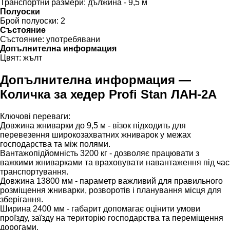
Транспортни размери:
дължина - 9,5 м
Полуоски
Брой полуоски:
2
Състояние
Състояние:
употребявани
Допълнителна информация
Цвят:
жълт
Допълнителна информация —
Количка за хедер Profi Stan ЛАН-2А
Ключові переваги:
Довжина жниварки до 9,5 м - візок підходить для
перевезення широкозахватних жниварок у межах
господарства та між полями.
Вантажопідйомність 3200 кг - дозволяє працювати з
важкими жниварками та враховувати навантаження під час
транспортування.
Довжина 13800 мм - параметр важливий для правильного
розміщення жниварки, розворотів і планування місця для
зберігання.
Ширина 2400 мм - габарит допомагає оцінити умови
проїзду, заїзду на територію господарства та переміщення
дорогами.