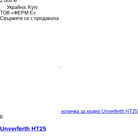
2 000 кг
Украйна, Kyiv
ТОВ «ФЕРМ Є»
Свържете се с продавача
количка за хедер Unverferth НТ25
8
Unverferth НТ25