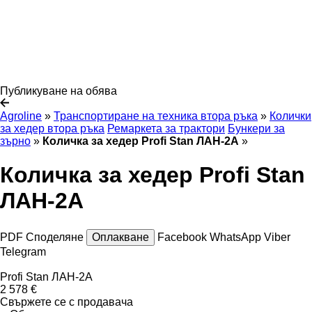
Публикуване на обява
Agroline
»
Транспортиране на техника втора ръка
»
Колички
за хедер втора ръка
Ремаркета за трактори
Бункери за
зърно
»
Количка за хедер Profi Stan ЛАН-2А
»
Количка за хедер Profi Stan
ЛАН-2А
PDF
Споделяне
Оплакване
Facebook
WhatsApp
Viber
Telegram
Profi Stan ЛАН-2А
2 578 €
Свържете се с продавача