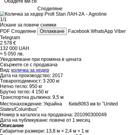
Обадете ми се
Споделяне
1/1
Искане за повече снимки
PDF
Споделяне
Оплакване
Facebook
WhatsApp
Viber
Telegram
2 578 €
132 000 UAH
≈ 5 050 лв.
Уведомяване при промяна в цената
Свържете се с продавача
Вид:
количка за хедер
Дата на производство:
2017
Товароподемност:
3 200 кг
Нетно тегло:
950 кг
Брутно тегло:
4 150 кг
Транспортна дължина:
9,5 м
Местонахождение:
Украйна
Київ
8063 км to "United
States/Columbus"
Номер в каталога на продавача:
201090300049
Дата на публикуване:
повече от 1 месец
Описание
Габаритни размери:
13,8 м × 2,4 м × 1 м