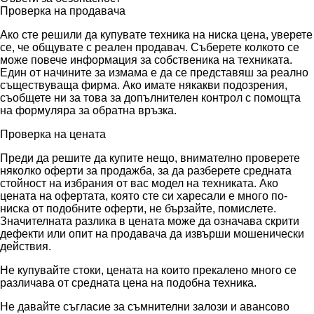
Проверка на продавача
Ако сте решили да купувате техника на ниска цена, уверете
се, че общувате с реален продавач. Съберете колкото се
може повече информация за собственика на техниката.
Един от начините за измама е да се представяш за реално
съществуваща фирма. Ако имате някакви подозрения,
съобщете ни за това за допълнителен контрол с помощта
на формуляра за обратна връзка.
Проверка на цената
Преди да решите да купите нещо, внимателно проверете
няколко оферти за продажба, за да разберете средната
стойност на избрания от вас модел на техниката. Ако
цената на офертата, която сте си харесали е много по-
ниска от подобните оферти, не бързайте, помислете.
Значителната разлика в цената може да означава скрити
дефекти или опит на продавача да извърши мошенически
действия.
Не купувайте стоки, цената на които прекалено много се
различава от средната цена на подобна техника.
Не давайте съгласие за съмнителни залози и авансово