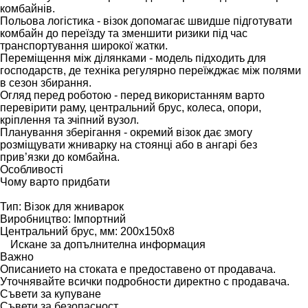
комбайнів.
Польова логістика - візок допомагає швидше підготувати
комбайн до переїзду та зменшити ризики під час
транспортування широкої жатки.
Переміщення між ділянками - модель підходить для
господарств, де техніка регулярно переїжджає між полями
в сезон збирання.
Огляд перед роботою - перед використанням варто
перевірити раму, центральний брус, колеса, опори,
кріплення та зчіпний вузол.
Планування зберігання - окремий візок дає змогу
розміщувати жниварку на стоянці або в ангарі без
прив’язки до комбайна.
Особливості
Чому варто придбати
Тип: Візок для жниварок
Виробництво: Імпортний
Центральний брус, мм: 200x150x8
Искане за допълнителна информация
Важно
Описанието на стоката е предоставено от продавача.
Уточнявайте всички подробности директно с продавача.
Съвети за купуване
Съвети за безопасност