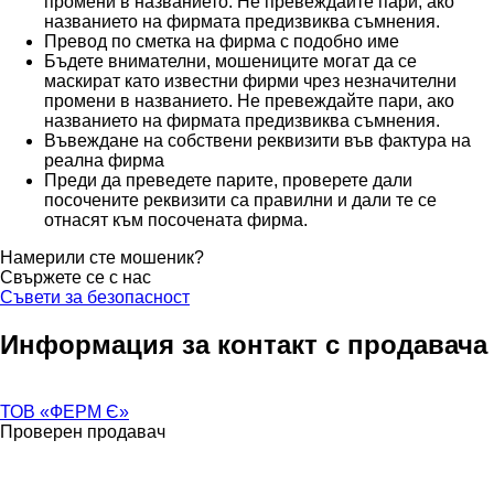
промени в названието. Не превеждайте пари, ако
названието на фирмата предизвиква съмнения.
Превод по сметка на фирма с подобно име
Бъдете внимателни, мошениците могат да се
маскират като известни фирми чрез незначителни
промени в названието. Не превеждайте пари, ако
названието на фирмата предизвиква съмнения.
Въвеждане на собствени реквизити във фактура на
реална фирма
Преди да преведете парите, проверете дали
посочените реквизити са правилни и дали те се
отнасят към посочената фирма.
Намерили сте мошеник?
Свържете се с нас
Съвети за безопасност
Информация за контакт с продавача
ТОВ «ФЕРМ Є»
Проверен продавач