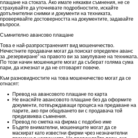
плащане на стоката. Ако имате някакви съмнения, не се
страхувайте да уточнявате подробностите, искайте
допълнителни снимки и документи на техниката,
проверявайте достоверността на документите, задавайте
въпроси.
Съмнително авансово плащане
Това е най-разпространеният вид мошеничество.
Нечестните продавачи могат да поискат определен аванс
за „резервиране” на правото ви за закупуване на техниката.
По този начин мошениците могат да съберат голяма сума
пари, да изчезнат и да не отговарят повече.
Към разновидностите на това мошеничество могат да се
отнасят:
Превод на авансовото плащане по карта
Не внасяйте авансовото плащане без да оформите
документи, потвърждаващи процеса на предаване на
парите, ако при общуването ви с продавача той
предизвиква съмнения.
Превод по сметка на фирма с подобно име
Бъдете внимателни, мошениците могат да се
маскират като известни фирми чрез незначителни