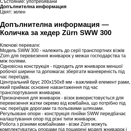
Състояние:
употребявани
Допълнителна информация
Цвят:
зелен
Допълнителна информация —
Количка за хедер Zürn SWW 300
Ключові переваги:
Модель SWW 300 - належить до серії транспортних візків
Zürn для перевезення жниварок у межах господарства та
між полями.
Одновісна конструкція - підходить для жниварок меншої
робочої ширини та допомагає зберігати маневреність під
час переїздів.
Центральний брус 200x150x8 мм - важливий елемент рами,
який приймає основне навантаження під час
транспортування жниварки.
Призначення для жниварок - візок використовується для
перевезення жатки окремо від комбайна, що потрібно під
час переїздів дорогами та польовими шляхами.
Регульовані опори - конструкція лінійки SWW передбачає
налаштування опор під різні типи жниварок.
Робота з різними комбайнами - візки Zürn можуть
комплектуватись опорами під поширені моделі жниварок і