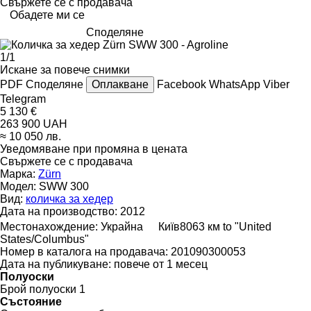
Свържете се с продавача
Обадете ми се
Споделяне
1/1
Искане за повече снимки
PDF
Споделяне
Оплакване
Facebook
WhatsApp
Viber
Telegram
5 130 €
263 900 UAH
≈ 10 050 лв.
Уведомяване при промяна в цената
Свържете се с продавача
Марка:
Zürn
Модел:
SWW 300
Вид:
количка за хедер
Дата на производство:
2012
Местонахождение:
Украйна
Київ
8063 км to "United
States/Columbus"
Номер в каталога на продавача:
201090300053
Дата на публикуване:
повече от 1 месец
Полуоски
Брой полуоски
1
Състояние