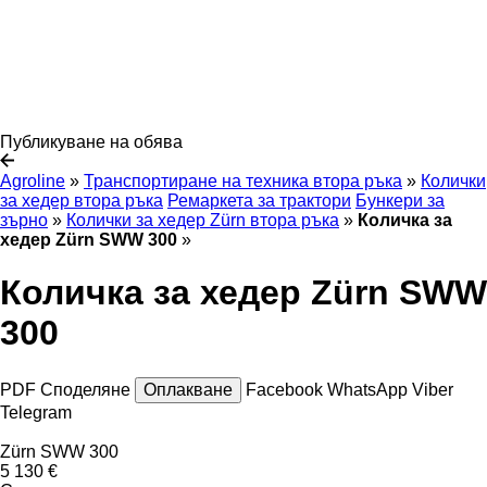
Публикуване на обява
Agroline
»
Транспортиране на техника втора ръка
»
Колички
за хедер втора ръка
Ремаркета за трактори
Бункери за
зърно
»
Колички за хедер Zürn втора ръка
»
Количка за
хедер Zürn SWW 300
»
Количка за хедер Zürn SWW
300
PDF
Споделяне
Оплакване
Facebook
WhatsApp
Viber
Telegram
Zürn SWW 300
5 130 €