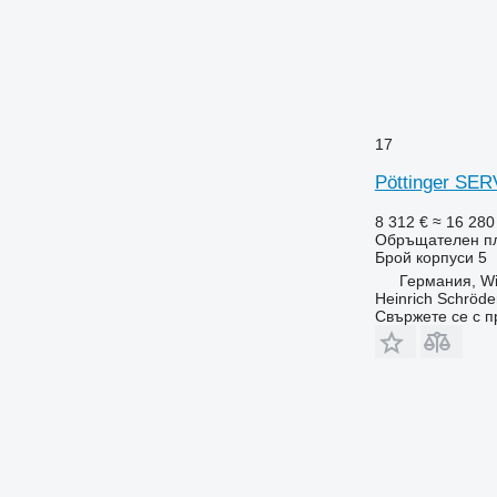
17
Pöttinger SE
8 312 €
≈ 16 280
Обръщателен п
Брой корпуси
5
Германия, W
Heinrich Schröd
Свържете се с 