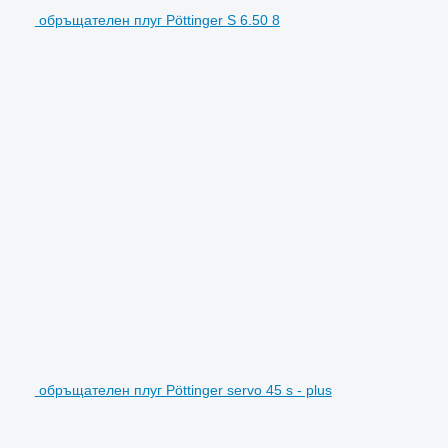
обръщателен плуг Pöttinger S 6.50 8
обръщателен плуг Pöttinger servo 45 s - plus