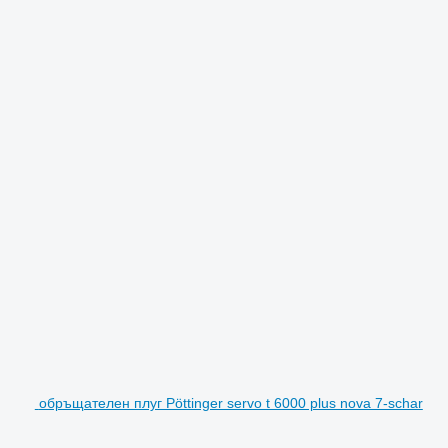
обръщателен плуг Pöttinger servo t 6000 plus nova 7-schar