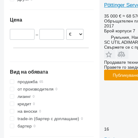
Pöttinger Serv
Австрия
Украйна
Франция
35 000 €
≈ 68 57
Цена
Обръщателен п
Румъния
2017
Нидерландия
Брой корпуси
7
–
Румъния, Ha
SC UTIL ADIMAR
Свържете се с 
Продавате техн
Правете го заедн
Вид на обявата
Публикуване
продажба
от производителя
лизинг
кредит
на вноски
trade-in (бартер с доплащане)
бартер
16