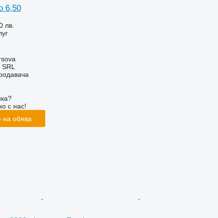
o 6,50
0 лв.
луг
rsova
 SRL
продавача
ика?
о с нас!
 на обява