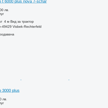
o t 6000 plus nova 7-schar
00 лв.
луг
ат
4 м
Вид
за трактор
-49429 Visbek-Rechterfeld
продавача
o 3000 plus
0 лв.
луг