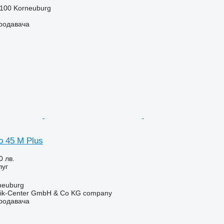
2100 Korneuburg
продавача
o 45 M Plus
0 лв.
луг
neuburg
nik-Center GmbH & Co KG company
продавача