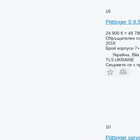
16
Pöttinger S 6.
24 900 €
≈ 48 78
Обръщателен п
2016
Брой корпуси
7+
Украйна, Bila
TLS UKRAINE
Свържете се с 
10
Pöttinger servo