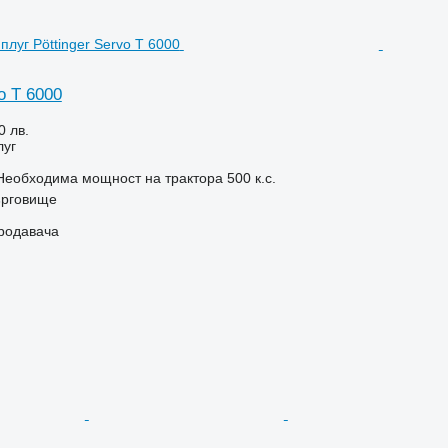
o T 6000
0 лв.
луг
Необходима мощност на трактора
500 к.с.
ърговище
продавача