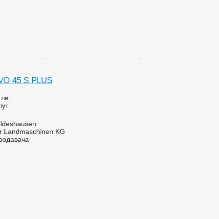
RVO 45 S PLUS
 лв.
луг
ildeshausen
er Landmaschinen KG
продавача