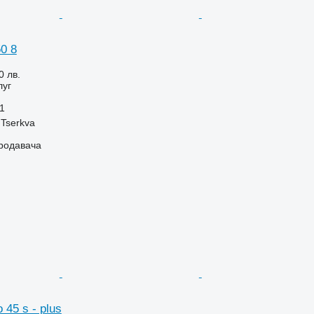
50 8
0 лв.
луг
1
 Tserkva
продавача
 45 s - plus