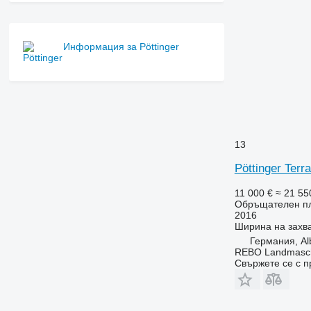
Информация за Pöttinger
13
Pöttinger Terr
11 000 €
≈ 21 55
Обръщателен п
2016
Ширина на захв
Германия, Al
REBO Landmasc
Свържете се с 