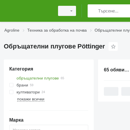
Agroline
Техника за обработка на почва
Обръщателни плу
Обръщателни плугове Pöttinger
Категория
65 обяви:
О
обръщателни плугове
брани
култиватори
дискови брани
покажи всички
ротационни брани
пръстеновидни валяци
пружинни брани
валяци тип "Кембридж"
зъбни брани
Марка