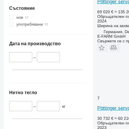
Pöttinger serv
Състояние
69 020 €
≈ 135 2
Обръщателен п
нов
2024
употребявани
Ширина на захв
Германия, De
E-FARM GmbH
Свържете се с 
Дата на производство
–
Нетно тегло
7
–
кг
Pöttinger serv
30 732 €
≈ 60 21
Обръщателен п
2023