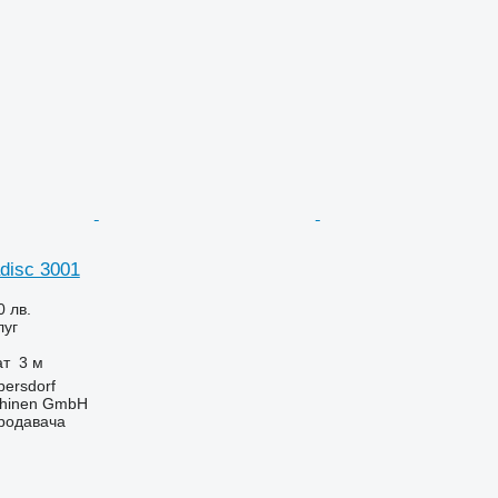
adisc 3001
0 лв.
луг
ат
3 м
bersdorf
hinen GmbH
продавача