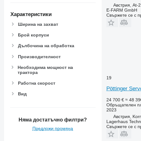
Австрия, At-
E-FARM GmbH
Характеристики
Свържете се с 
Ширина на захват
Брой корпуси
Дълбочина на обработка
Производителност
Необходима мощност на
трактора
19
Работна скорост
Pöttinger Serv
Вид
24 700 €
≈ 48 39
Обръщателен п
2023
Австрия, Kor
Няма достатъчно филтри?
Lagerhaus Tech
Свържете се с 
Предложи промяна