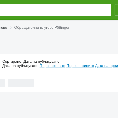
гове
Обръщателни плугове Pöttinger
Сортиране
:
Дата на публикуване
бръщателни плугове Pöttinger
Дата на публикуване
Първо скъпите
Първо евтините
Дата на прои