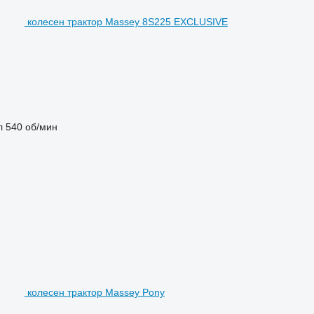
колесен трактор Massey 8S225 EXCLUSIVE
л
540 об/мин
колесен трактор Massey Pony