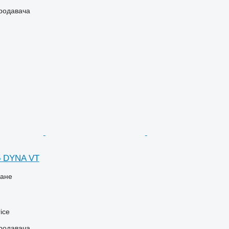
продавача
5 DYNA VT
ване
ice
продавача