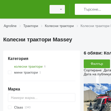
Agroline
Трактори
Колесни трактори
Колесни трактори
Колесни трактори Massey
6 обяви:
Ко
Категория
Филтър
колесни трактори
Сортиране
:
Дата
мини трактори
Дата на публику
Марка
Claas
TTR
584
2505
CK
310
MT
CFG