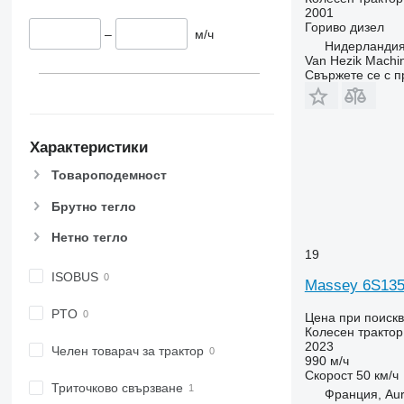
6110 M
6475
2001
Гориво
дизел
6110 R
6480
–
м/ч
Нидерландия,
6115
6485
Van Hezik Machi
6120
6490
Свържете се с 
6125 M
6495
6125 R
6499
6130
6713
Характеристики
6135
6715
Товароподемност
6140
6716
6145
7475
Брутно тегло
6150 M
7480
Нетно тегло
6150 R
7616
19
6155
7618
ISOBUS
Massey 6S13
6170
7619
6175
7620
PTO
Цена при поиск
Колесен трактор
6190
7624
2023
Челен товарач за трактор
6195 M
7626
990 м/ч
Скорост
50 км/ч
6195 R
7716
Триточково свързване
Франция, Aur
6200
7718