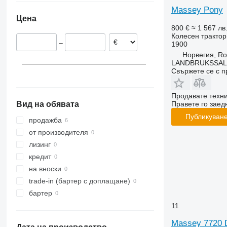
CS
3025
375
TVT
Норвегия
Massey Pony
Цена
CVX
3040
390
Нидерландия
800 €
≈ 1 567 лв
Farmall
3045 R
399
Колесен трактор
–
1900
International
3046 R
550
Норвегия, Ro
JX
3050
575
LANDBRUKSSAL
Luxxum
3140
590
Свържете се с 
MX
3320
675
MXM
3340
690
Продавате техн
Правете го заедн
Вид на обявата
MXU
3350
698
Публикуване
Magnum
3640
3060
продажба
Maxxum
3720
3080
от производителя
Optum
4052 R
3085
лизинг
Puma
4066
3640
кредит
Quadtrac
4430
4235
на вноски
Quantum
4520
4255
trade-in (бартер с доплащане)
STX
4650
4345
бартер
Steiger
5050 E
4708
11
Vestrum
5055 E
5435
Massey 7720