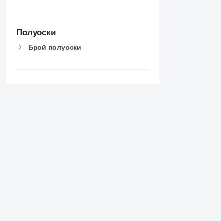
7700
7710
7720
Полуоски
7730
Брой полуоски
7800
7810
7820
7830
Няма достатъчно филтри?
7920
Предложи промяна
7930
8100
8200
8220
Информация за Massey
8230
8260 R
8270 R
8285 R
8295
8300