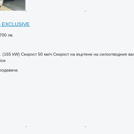
5 EXCLUSIVE
700 лв.
с. (165 kW)
Скорост
50 км/ч
Скорост на въртене на силоотводния ва
ice
продавача