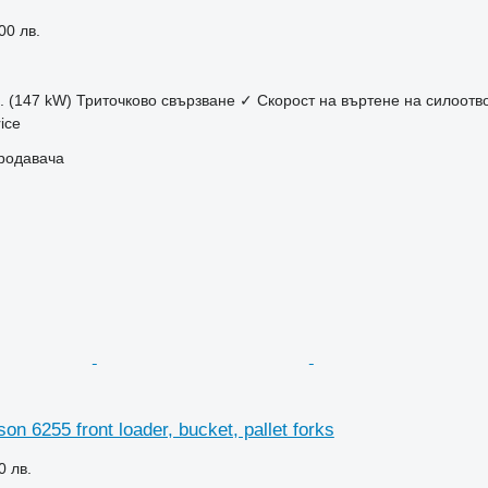
00 лв.
с. (147 kW)
Триточково свързване
✓
Скорост на въртене на силоотв
ice
продавача
n 6255 front loader, bucket, pallet forks
0 лв.