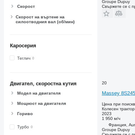
Groupe Dupuy
6210
7719
Свържете се с 
Скорост
6215
7720
Скорост на въртене на
6220
7722
силоотводния вал (об/мин)
6230
7724
6250
7726
6300
8220
Каросерия
6310
8240
6320
8250
Теглич
6330
8650
6410
8660
6430 Premium
8670
20
Двигател, скоростна кутия
6510
8690
6520
8727
Massey 8S24
Модел на двигателя
6530
8732
Мощност на двигателя
Цена при поиск
6600
8737
Колесен трактор
2023
6610
8740
Гориво
1 950 м/ч
6620
Франция, Aur
Турбо
6630
Groupe Dupuy
Свържете се с 