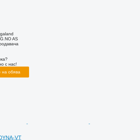
.
galand
G.NO AS
продавача
ика?
о с нас!
 на обява
 DYNA-VT