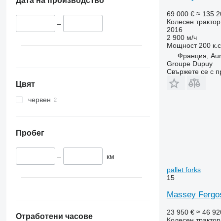
Дата на производство
5058 E
5445
5067 E
5455
69 000 €
≈ 135 2
Колесен трактор
–
5070 M
5460
2016
5075
5465
2 900 м/ч
Мощност
200 к.
5080
5610
Франция, Aur
5085 M
5611
Groupe Dupuy
Свържете се с 
5090
5612
5100
5710
Цвят
5105 GN
5711
червен
5115
5713
5210
6140
5615
6180
Пробег
5620
6190
5720
6260
–
км
5820
6270
pallet forks
15
6090
6290
6100
6455
Massey Fergoso
6105
6460
23 950 €
≈ 46 92
6110 B
6465
Отработени часове
Колесен трактор