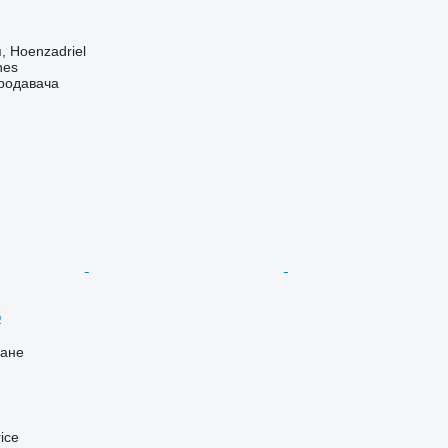
 Hoenzadriel
nes
продавача
5
ване
ice