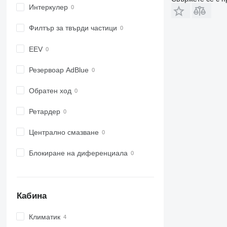
6800
Интеркулер
6810
6820
Филтър за твърди частици
6830
EEV
6900
6910
Резервоар AdBlue
6920
6930
Обратен ход
7200
7215 R
Ретардер
7230 R
Централно смазване
7250
7260 R
Блокиране на диференциала
7270 R
7280 R
7290 R
7310 R
Кабина
7430
Климатик
7600