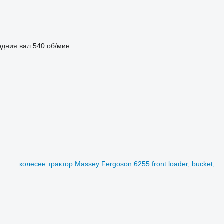
одния вал
540 об/мин
колесен трактор Massey Fergoson 6255 front loader, bucket,