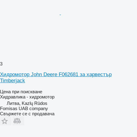
3
Хидромотор John Deere F062681 за харвестър
Timberjack
Цена при поискване
Хидравлика - хидромотор
Литва, Kazlų Rūdos
Fomisas UAB company
Свържете се с продавача