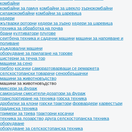
комбайни
комбайни за памук
комбайни за цвекло
зърнокомбайни
силажокомбайни
комбайни за царевица
хедери
жътварки роторни
хедери за зърно
хедери за царевица
техника за обработка на почва
брани
култиватори
плугове
сеитбена техника и садачни машини
машини за напояване и
поливане
дъждовални машини
оборудване за прилагане на торове
цистерни за течна тор
машини за сено
гребло
косачки
саморазтоварващи се ремаркета
селскостопански товарачи
сенообръщачки
машини за животновъдство
машини за животновъдство
миксери за фураж
самоходни смесители-дозатори за фураж
транспортиране на техника
горска техника
дробилки за клони
горски трактори
форвардери
харвестъри
градинска техника
тримери за трева
тракторни косачки
техника за лозарство
друга селскостопанска техника
оборудване
оборудване за селскостопанска техника