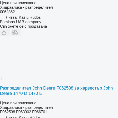
Цена при поискване
Хидравлика - разпределител
0064862
Литва, Kazlų Rūdos
Fomisas UAB company
Свържете се с продавача
1
Разпределител John Deere F062538 за харвестър John
Deere 1470 D 1470 E
Цена при поискване
Хидравлика - разпределител
F062538 F063302 F066701
Литва, Kazlų Rūdos