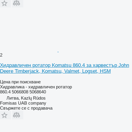
2
Хидравличен ротатор Komatsu 860.4 за харвестър John
Deere Timberjack, Komatsu, Valmet, Logset, HSM
Цена при поискване
Хидравлика - хидравличен ротатор
860.4 5066808 5068640
Литва, Kazlų Rūdos
Fomisas UAB company
Свържете се с продавача