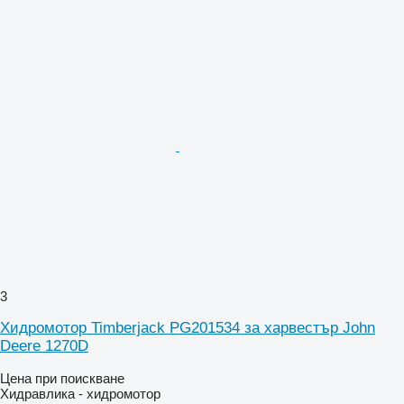
3
Хидромотор Timberjack PG201534 за харвестър John
Deere 1270D
Цена при поискване
Хидравлика - хидромотор