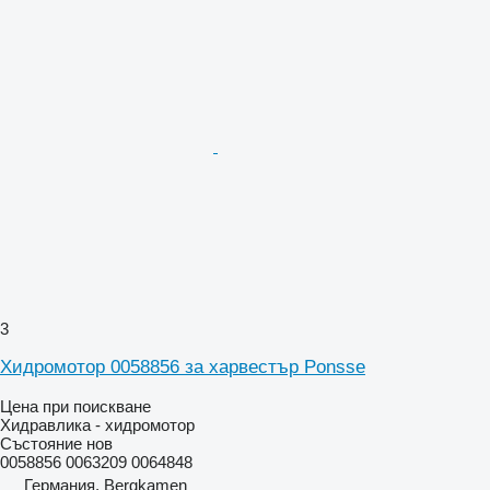
3
Хидромотор 0058856 за харвестър Ponsse
Цена при поискване
Хидравлика - хидромотор
Състояние
нов
0058856 0063209 0064848
Германия, Bergkamen