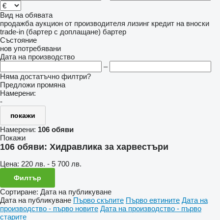
Вид на обявата
продажба
аукцион
от производителя
лизинг
кредит
на вноски
trade-in (бартер с доплащане)
бартер
Състояние
нов
употребявани
Дата на производство
–
Няма достатъчно филтри?
Предложи промяна
Намерени:
-
покажи
Намерени:
106 обяви
Покажи
106 обяви:
Хидравлика за харвестъри
Цена:
220 лв. - 5 700 лв.
Филтър
Сортиране
:
Дата на публикуване
Дата на публикуване
Първо скъпите
Първо евтините
Дата на
производство - първо новите
Дата на производство - първо
старите