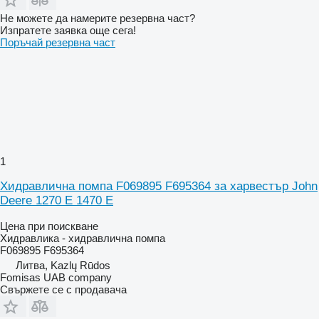
Не можете да намерите резервна част?
Изпратете заявка още сега!
Поръчай резервна част
1
Хидравлична помпа F069895 F695364 за харвестър John
Deere 1270 E 1470 E
Цена при поискване
Хидравлика - хидравлична помпа
F069895 F695364
Литва, Kazlų Rūdos
Fomisas UAB company
Свържете се с продавача