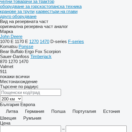
челни товарачи за трактор
оборудване за горскостопанска техника
кранове за трупи
харвестъри на глави
друго оборудване
Вид на резервната част
оригинална резервна част
аналог
Марка
John Deere
1070 E
1170 E
1270
1470
D-series
F-series
Komatsu
Ponsse
Bear
Buffalo
Ergo
Fox
Scorpion
Sauer-Danfoss
Timberjack
870
1270
1470
Valmet
911
покажи всички
Местонахождение
Търсене по радиус
България
Европа
Литва
Германия
Полша
Португалия
Естония
Швеция
Румъния
Цена
–