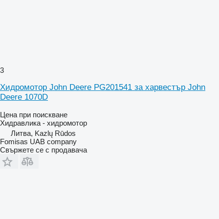
3
Хидромотор John Deere PG201541 за харвестър John
Deere 1070D
Цена при поискване
Хидравлика - хидромотор
Литва, Kazlų Rūdos
Fomisas UAB company
Свържете се с продавача