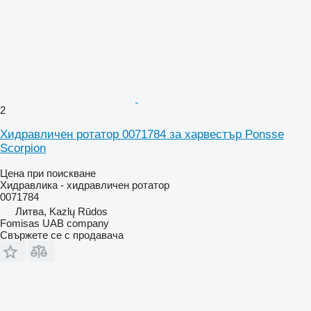
2
Хидравличен ротатор 0071784 за харвестър Ponsse
Scorpion
Цена при поискване
Хидравлика - хидравличен ротатор
0071784
Литва, Kazlų Rūdos
Fomisas UAB company
Свържете се с продавача