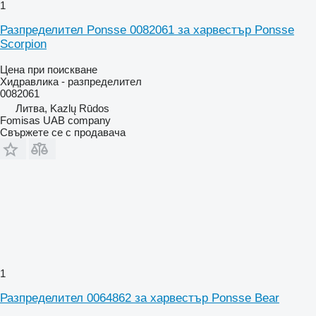
1
Разпределител Ponsse 0082061 за харвестър Ponsse
Scorpion
Цена при поискване
Хидравлика - разпределител
0082061
Литва, Kazlų Rūdos
Fomisas UAB company
Свържете се с продавача
1
Разпределител 0064862 за харвестър Ponsse Bear