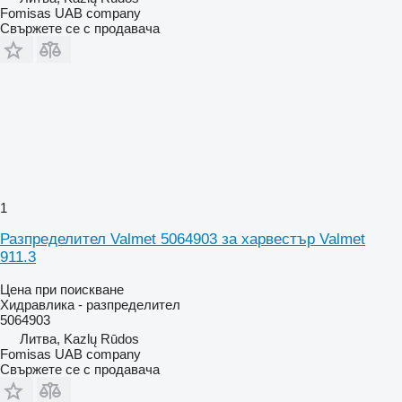
Fomisas UAB company
Свържете се с продавача
1
Разпределител Valmet 5064903 за харвестър Valmet
911.3
Цена при поискване
Хидравлика - разпределител
5064903
Литва, Kazlų Rūdos
Fomisas UAB company
Свържете се с продавача