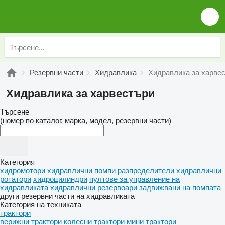
Резервни части
Хидравлика
Хидравлика за харве
Хидравлика за харвестъри
Търсене
(номер по каталог, марка, модел, резервни части)
Категория
хидромотори
хидравлични помпи
разпределители
хидравлични
ротатори
хидроцилиндри
пултове за управление на
хидравликата
хидравлични резервоари
задвижвани на помпата
други резервни части на хидравликата
Категория на техниката
трактори
верижни трактори
колесни трактори
мини трактори