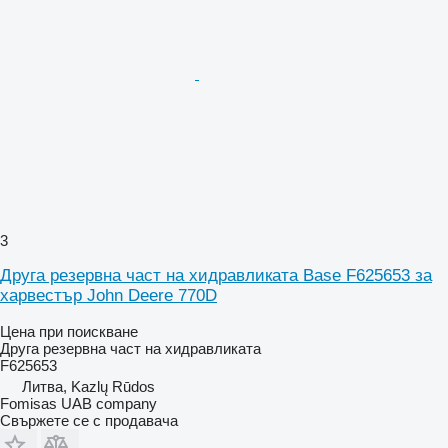
3
Друга резервна част на хидравликата Base F625653 за
харвестър John Deere 770D
Цена при поискване
Друга резервна част на хидравликата
F625653
Литва, Kazlų Rūdos
Fomisas UAB company
Свържете се с продавача