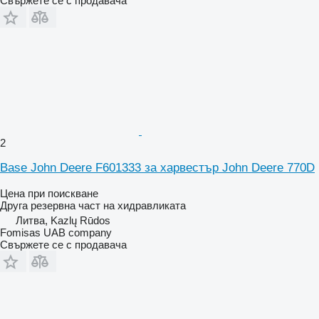
Свържете се с продавача
2
Base John Deere F601333 за харвестър John Deere 770D
Цена при поискване
Друга резервна част на хидравликата
Литва, Kazlų Rūdos
Fomisas UAB company
Свържете се с продавача