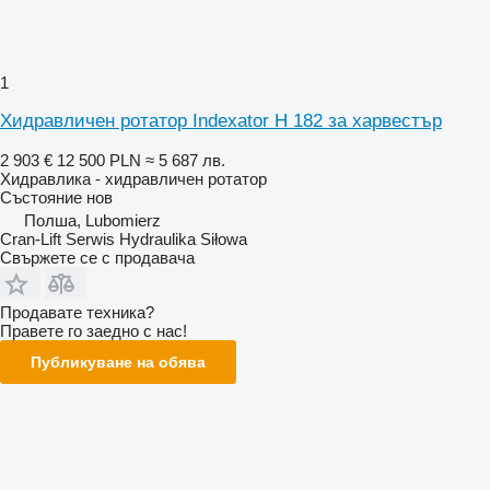
1
Хидравличен ротатор Indexator H 182 за харвестър
2 903 €
12 500 PLN
≈ 5 687 лв.
Хидравлика - хидравличен ротатор
Състояние
нов
Полша, Lubomierz
Cran-Lift Serwis Hydraulika Siłowa
Свържете се с продавача
Продавате техника?
Правете го заедно с нас!
Публикуване на обява