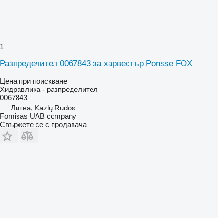
1
Разпределител 0067843 за харвестър Ponsse FOX
Цена при поискване
Хидравлика - разпределител
0067843
Литва, Kazlų Rūdos
Fomisas UAB company
Свържете се с продавача