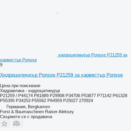
хидроцилиндър Ponsse P21259 за
харвестър Ponsse
9
Хидроцилиндър Ponsse P21259 за харвестър Ponsse
Цена при поискване
Хидравлика - хидроцилиндър
P21259 / P44174 P81889 P29908 P34706 P53877 P71142 P61328
P55395 P34253 P55562 P64959 P25027 270924
Германия, Bergkamen
Forst & Baumaschinen Raiser Aleksey
Свържете се с продавача