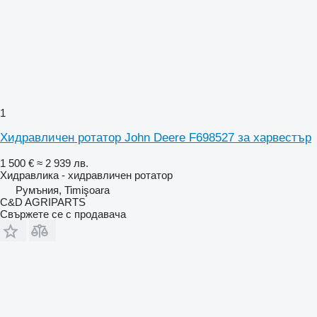
1
Хидравличен ротатор John Deere F698527 за харвестър
1 500 €
≈ 2 939 лв.
Хидравлика - хидравличен ротатор
Румъния, Timişoara
C&D AGRIPARTS
Свържете се с продавача