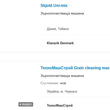
Skjold Uni-mix
Зърнопочистваща машина
Дания, Tølløse
Klaravik Denmark
ТехноМашСтрой Grain cleaning mac
Зърнопочистваща машина
Състояние
нов
Украйна, м. Черкаси
ВИДЕО
ТехноМашСтрой