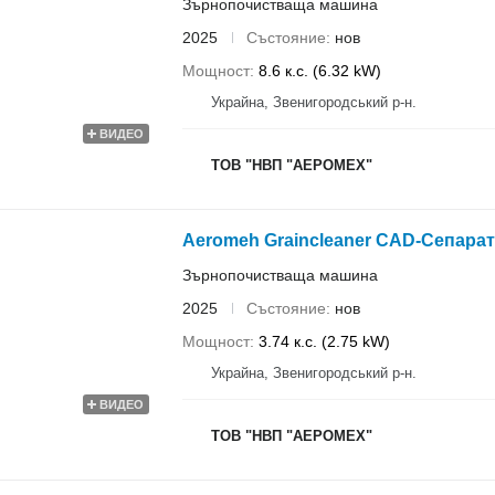
Зърнопочистваща машина
2025
Състояние
нов
Мощност
8.6 к.с. (6.32 kW)
Украйна, Звенигородський р-н.
ВИДЕО
ТОВ "НВП "АЕРОМЕХ"
Aeromeh Graincleaner CAD-Сепарат
Зърнопочистваща машина
2025
Състояние
нов
Мощност
3.74 к.с. (2.75 kW)
Украйна, Звенигородський р-н.
ВИДЕО
ТОВ "НВП "АЕРОМЕХ"