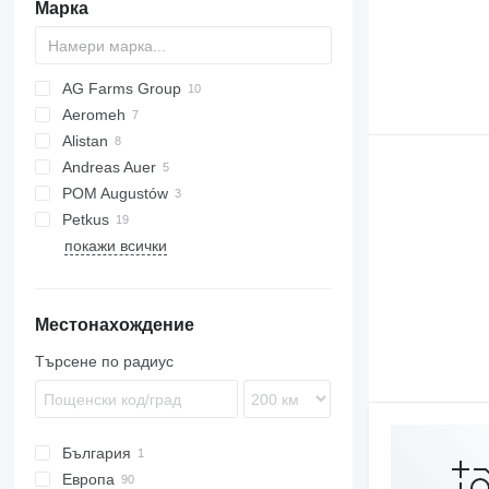
Марка
AG Farms Group
Aeromeh
Alistan
Andreas Auer
POM Augustów
Petkus
покажи всички
K218
K527
K531
Местонахождение
K541
K547
Търсене по радиус
K553
България
Европа