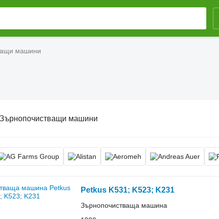
ващи машини
Зърнопочистващи машини
Petkus K531; K523; K231
Зърнопочистваща машина