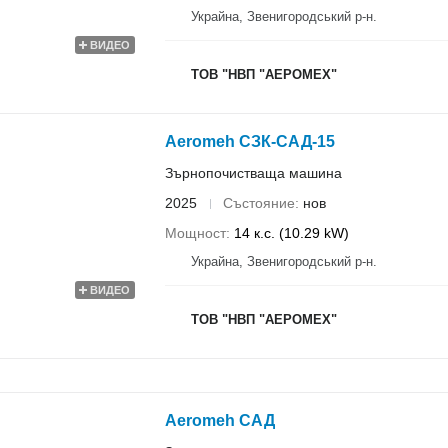
Украйна, Звенигородський р-н.
ВИДЕО
ТОВ "НВП "АЕРОМЕХ"
Aeromeh СЗК-САД-15
Зърнопочистваща машина
2025
Състояние
нов
Мощност
14 к.с. (10.29 kW)
Украйна, Звенигородський р-н.
ВИДЕО
ТОВ "НВП "АЕРОМЕХ"
Aeromeh САД