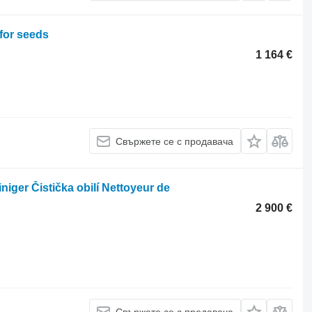
for seeds
1 164 €
Свържете се с продавача
niger Čistička obilí Nettoyeur de
2 900 €
Свържете се с продавача