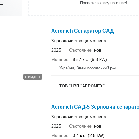
Правете го заедно с нас!
Aeromeh Сепаратор САД
Зърнопочистваща машина
2025
Състояние
нов
Мощност
8.57 к.с. (6.3 kW)
Украйна, Звенигородський р-н.
ВИДЕО
ТОВ "НВП "АЕРОМЕХ"
Aeromeh САД-5 Зерновий сепаратор 
Зърнопочистваща машина
2025
Състояние
нов
Мощност
3.4 к.с. (2.5 kW)