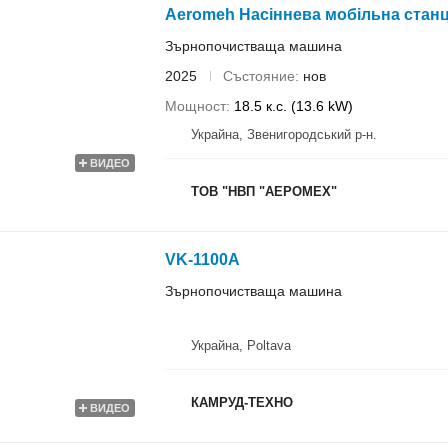
Aeromeh Насіннева мобільна станц
Зърнопочистваща машина
2025
Състояние
нов
Мощност
18.5 к.с. (13.6 kW)
Украйна, Звенигородський р-н.
ВИДЕО
ТОВ "НВП "АЕРОМЕХ"
VK-1100A
Зърнопочистваща машина
Украйна, Poltava
КАМРУД-ТЕХНО
ВИДЕО