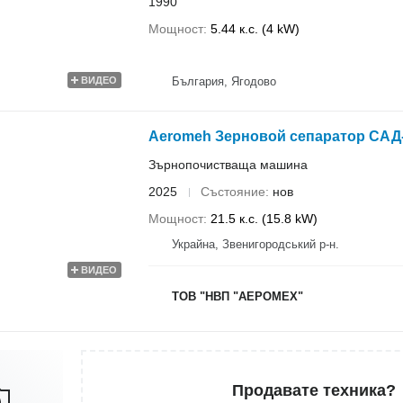
1990
Мощност
5.44 к.с. (4 kW)
България, Ягодово
ВИДЕО
Aeromeh Зерновой сепаратор САД-50
Зърнопочистваща машина
2025
Състояние
нов
Мощност
21.5 к.с. (15.8 kW)
Украйна, Звенигородський р-н.
ВИДЕО
ТОВ "НВП "АЕРОМЕХ"
Продавате техника?