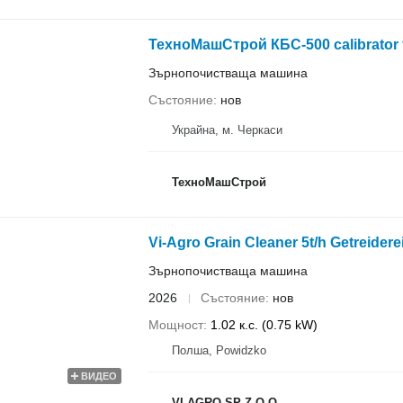
ТехноМашСтрой КБС-500 calibrator 
Зърнопочистваща машина
Състояние
нов
Украйна, м. Черкаси
ТехноМашСтрой
Vi-Agro Grain Cleaner 5t/h Getreiderei
Зърнопочистваща машина
2026
Състояние
нов
Мощност
1.02 к.с. (0.75 kW)
Полша, Powidzko
ВИДЕО
VI-AGRO SP Z O.O