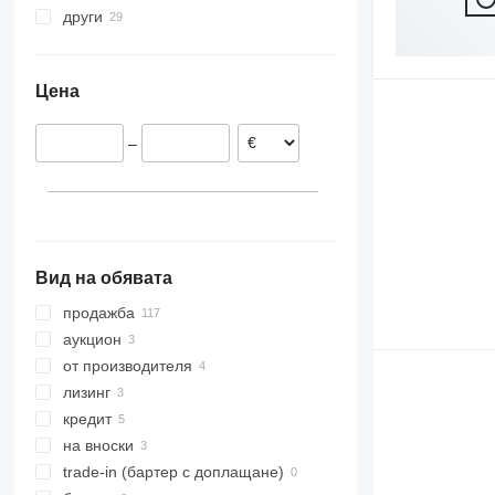
други
Полша
Австрия
Украйна
Германия
Колумбия
Цена
Унгария
Румъния
–
Швеция
Франция
Норвегия
покажи всички
Вид на обявата
продажба
аукцион
от производителя
лизинг
кредит
на вноски
trade-in (бартер с доплащане)