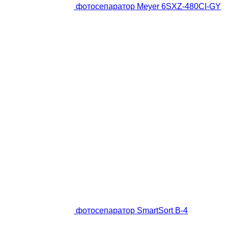
фотосепаратор Meyer 6SXZ-480CI-GY
фотосепаратор SmartSort B-4