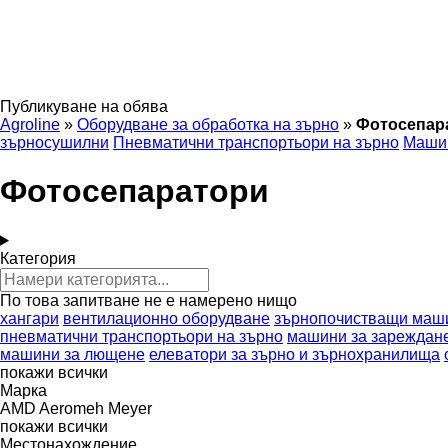
Публикуване на обява
Agroline
»
Оборудване за обработка на зърно
»
Фотосепар
зърносушилни
Пневматични транспортьори на зърно
Машин
Фотосепаратори
Категория
По това запитване не е намерено нищо
хангари
вентилационно оборудване
зърнопочистващи маш
пневматични транспортьори на зърно
машини за зареждане
машини за лющене
елеватори за зърно и зърнохранилища
покажи всички
Марка
AMD
Aeromeh
Meyer
покажи всички
Местонахождение