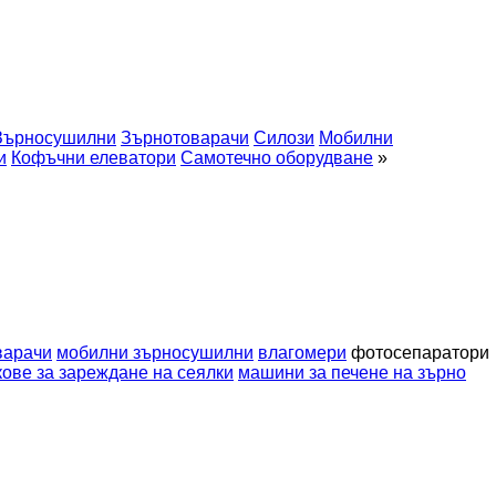
Зърносушилни
Зърнотоварачи
Силози
Мобилни
и
Кофъчни елеватори
Самотечно оборудване
»
варачи
мобилни зърносушилни
влагомери
фотосепаратори
ове за зареждане на сеялки
машини за печене на зърно