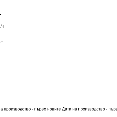
г
/ч
.с.
на производство - първо новите
Дата на производство - пър