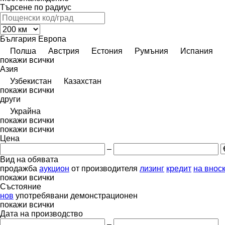
Търсене по радиус
България
Европа
Полша
Австрия
Естония
Румъния
Испания
покажи всички
Азия
Узбекистан
Казахстан
покажи всички
други
Украйна
покажи всички
покажи всички
Цена
–
Вид на обявата
продажба
аукцион
от производителя
лизинг
кредит
на внос
покажи всички
Състояние
нов
употребявани
демонстрационен
покажи всички
Дата на производство
–