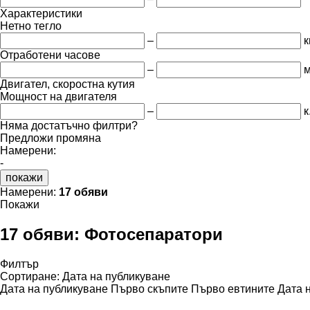
Характеристики
Нетно тегло
–
к
Отработени часове
–
м
Двигател, скоростна кутия
Мощност на двигателя
–
к
Няма достатъчно филтри?
Предложи промяна
Намерени:
-
покажи
Намерени:
17 обяви
Покажи
17 обяви:
Фотосепаратори
Филтър
Сортиране
:
Дата на публикуване
Дата на публикуване
Първо скъпите
Първо евтините
Дата 