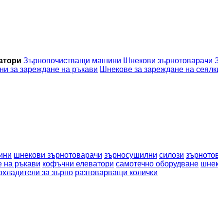
атори
Зърнопочистващи машини
Шнекови зърнотоварачи
и за зареждане на ръкави
Шнекове за зареждане на сеялк
ини
шнекови зърнотоварачи
зърносушилни
силози
зърното
 на ръкави
кофъчни елеватори
самотечно оборудване
шнек
охладители за зърно
разтоварващи колички