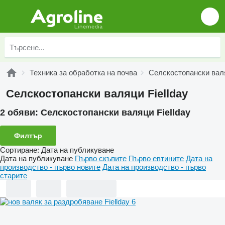
Техника за обработка на почва
Селскостопански вал
Селскостопански валяци Fiellday
2 обяви:
Селскостопански валяци Fiellday
Филтър
Сортиране
:
Дата на публикуване
Дата на публикуване
Първо скъпите
Първо евтините
Дата на
производство - първо новите
Дата на производство - първо
старите