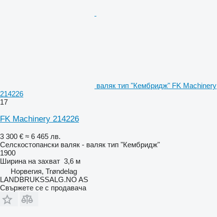
валяк тип "Кембридж" FK Machinery
214226
17
FK Machinery 214226
3 300 €
≈ 6 465 лв.
Селскостопански валяк - валяк тип "Кембридж"
1900
Ширина на захват
3,6 м
Норвегия, Trøndelag
LANDBRUKSSALG.NO AS
Свържете се с продавача