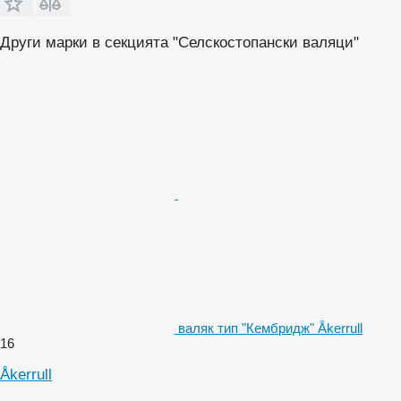
Други марки в секцията "Селскостопански валяци"
валяк тип "Кембридж" Åkerrull
16
Åkerrull