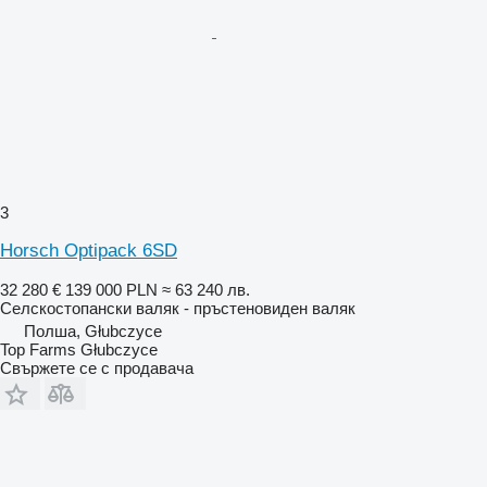
3
Horsch Optipack 6SD
32 280 €
139 000 PLN
≈ 63 240 лв.
Селскостопански валяк - пръстеновиден валяк
Полша, Głubczyce
Top Farms Głubczyce
Свържете се с продавача