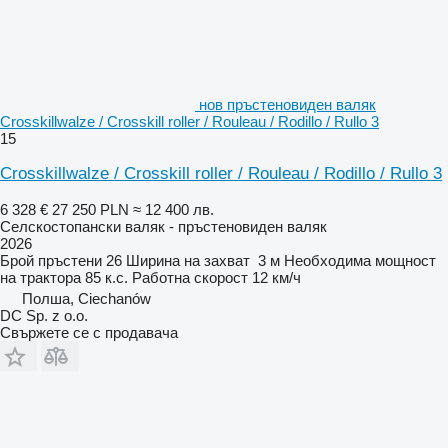
нов пръстеновиден валяк
Crosskillwalze / Crosskill roller / Rouleau / Rodillo / Rullo 3
15
Crosskillwalze / Crosskill roller / Rouleau / Rodillo / Rullo 3
6 328 €
27 250 PLN
≈ 12 400 лв.
Селскостопански валяк - пръстеновиден валяк
2026
Брой пръстени
26
Ширина на захват
3 м
Необходима мощност
на трактора
85 к.с.
Работна скорост
12 км/ч
Полша, Ciechanów
DC Sp. z o.o.
Свържете се с продавача