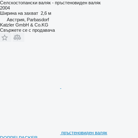
Селскостопански валяк - пръстеновиден валяк
2004
Ширина на захват
2,6 м
Австрия, Parbasdorf
Katzler GmbH & Co.KG
Свържете се с продавача
пръстеновиден валяк
DOPPELPACKER