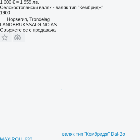
1 000 €
≈ 1 959 лв.
Селскостопански валяк - валяк тип "Кембридж"
1900
Норвегия, Trøndelag
LANDBRUKSSALG.NO AS
Свържете се с продавача
валяк тип "Кембридж" Dal-Bo
MAXIROLL 630