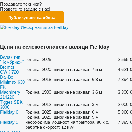
Продавате техника?
Правете го заедно с нас!
Публикуване на обява
Информация за Fiellday
Цени на селскостопански валяци Fiellday
Валяк тип
Година: 2025
2 555 €
"Кембридж"
Bremer
Година: 2020, ширина на захват: 7,5 м
4 621 €
CWK 720
Dal-Bo
Година: 2018, ширина на захват: 6,3 м
7 894 €
Minimax 630
FK
Machinery
Година: 1900, ширина на захват: 3,6 м
3 300 €
214226
Tigges SBK
Година: 2012, ширина на захват: 3 м
2 000 €
3006
Fiellday 6
Година: 2025, ширина на захват: 6 м
5 860 €
Година: 2025, ширина на захват: 9 м,
Fiellday 9
необходима мощност на трактора: 80 к.с.,
7 889 €
работна скорост: 12 км/ч