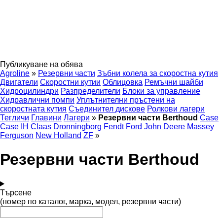
Публикуване на обява
Agroline
»
Резервни части
Зъбни колела за скоростна кутия
Двигатели
Скоростни кутии
Облицовка
Ремъчни шайби
Хидроцилиндри
Разпределители
Блоки за управление
Хидравлични помпи
Уплътнителни пръстени на
скоростната кутия
Съединител дискове
Ролкови лагери
Тегличи
Главини
Лагери
»
Резервни части Berthoud
Case
Case IH
Claas
Dronningborg
Fendt
Ford
John Deere
Massey
Ferguson
New Holland
ZF
»
Резервни части Berthoud
Търсене
(номер по каталог, марка, модел, резервни части)