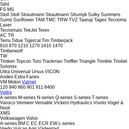
Stihl
FS
MS
Stoll
Stoll
Strautmann
Strautmann
Strumyk
Sulky
Summers
Sumo
Sunflower
TAM
TMC
TRW
TVZ
Taarup
Tagex
Tecnoma
Laser
Tecnomais
TeeJet
Terex
AC
TR
Terra
Tidue
Tigercat
Tim
Timberjack
810
870
1210
1270
1410
1470
Timberwolf
TW
Timken
Topcon
Toro
Trackman
Treffler
Triangle
Trimble
Trioliet
Solomix
Ultra
Universal
Ursus
VICON
Andex
Extra
Fanex
VM Motori
Valmet
120
840
860
901
911
8400
Valtra
A-series
M-series
N-series
Q-series
S-series
T-series
Vansco
Vermeer
Versatile
Vickers Hydraulics
Vivolo
Vogel &
Noot
XMS
Volkswagen
Volvo
A-series
BM
C
EC
ECR
EW
L-series
Vredo
Vulcan Agri
Väderstad