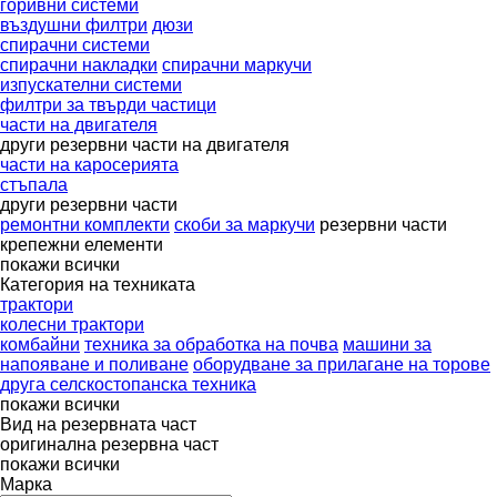
горивни системи
въздушни филтри
дюзи
спирачни системи
спирачни накладки
спирачни маркучи
изпускателни системи
филтри за твърди частици
части на двигателя
други резервни части на двигателя
части на каросерията
стъпала
други резервни части
ремонтни комплекти
скоби за маркучи
резервни части
крепежни елементи
покажи всички
Категория на техниката
трактори
колесни трактори
комбайни
техника за обработка на почва
машини за
напояване и поливане
оборудване за прилагане на торове
друга селскостопанска техника
покажи всички
Вид на резервната част
оригинална резервна част
покажи всички
Марка