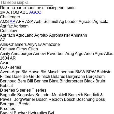
По това запитване не е намерено нищо
3M
A.TOM
ABC
AGCO
Challenger
AMS
AP
APV
ASA
Aebi Schmidt
Ag Leader
AgraJet
Agricola
Agrifac
Agrisem
Cultiplow
Agritach
AgroLand
Agrolux
Agromaster
Ahlmann
AZ
Allis-Chalmers
AllyNav
Amazone
Centaya
Cirrus
Citan
Amity
Annaburger
Annovi Reverberi
Arag
Argo
Arion Agro
Atlas
1604
AR
Avant
600 - series
Avers-Agro
BM Horse
BM Maschinenbau
BMW
BPW
Baldwin
Filters
Base
Be-Ge
Beinlich
Belarus
Bergmann
Bergstrom
Berthoud
Beru
Bill Bennett
Bima
Binderberger
Black Bruin
Bobcat
D series
S series
T series
Bogballe
Boguslav
Bolinder-Munktell
Bomech
Bondioli &
Pavesi
BorgWarner
Bosch Rexroth
Bosch
Boschung
Boss
Bourgault
Bredal
K-series
Brevini
Bucher Hydraulics
BvL