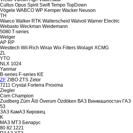
Cultus
Opus
Spirit
Swift
Tempo
TopDown
Vögele
WABCO
WP Kemper
Wacker Neuson
TH
Waeco
Walker RTK
Walterscheid
Walvoil
Warner Electric
Webasto
Weckman
Weidemann
5080
T-series
Welger
AP
RP
Westtech
Wil-Rich
Wirax
Wix Filters
Wolagri
XCMG
ZL
YTO
NLX 1024
Yanmar
B-series
F-series
KE
ZF
ZIBO
ZTS
Zetor
7211
Crystal
Forterra
Proxima
Ziegler
Corn Champion
Zuidberg
Zürn
Ålö
Överum
Özdöken
ВАЗ
Винмашпостач
ГАЗ
53
ЗАЗ
КамАЗ
Кировец
K
МАЗ
МТЗ Беларус
80
82
1221