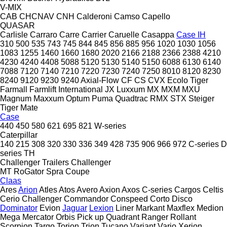
V-MIX
CAB
CHCNAV
CNH
Calderoni
Camso
Capello
QUASAR
Carlisle
Carraro
Carre
Carrier
Caruelle
Casappa
Case IH
310
500
535
743
745
844
845
856
885
956
1020
1030
1056
1083
1255
1460
1660
1680
2020
2166
2188
2366
2388
4210
4230
4240
4408
5088
5120
5130
5140
5150
6088
6130
6140
7088
7120
7140
7210
7220
7230
7240
7250
8010
8120
8230
8240
9120
9230
9240
Axial-Flow
CF
CS
CVX
Ecolo Tiger
Farmall
Farmlift
International
JX
Luxxum
MX
MXM
MXU
Magnum
Maxxum
Optum
Puma
Quadtrac
RMX
STX
Steiger
Tiger Mate
Case
440
450
580
621
695
821
W-series
Caterpillar
140
215
308
320
330
336
349
428
735
906
966
972
C-series
D
series
TH
Challenger Trailers
Challenger
MT
RoGator
Spra Coupe
Claas
Ares
Arion
Atles
Atos
Avero
Axion
Axos
C-series
Cargos
Celtis
Cerio
Challenger
Commandor
Conspeed
Corto
Disco
Dominator
Evion
Jaguar
Lexion
Liner
Markant
Maxflex
Medion
Mega
Mercator
Orbis
Pick up
Quadrant
Ranger
Rollant
Scorpion
Targo
Torion
Trion
Tucano
Variant
Vario
Xerion