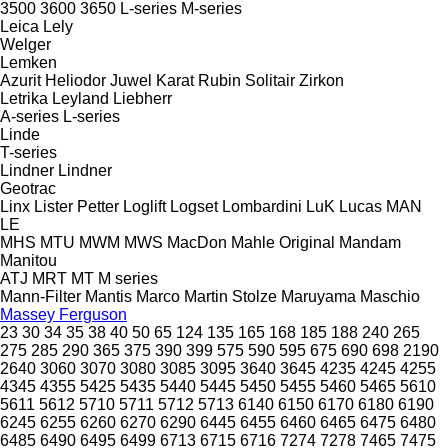
3500
3600
3650
L-series
M-series
Leica
Lely
Welger
Lemken
Azurit
Heliodor
Juwel
Karat
Rubin
Solitair
Zirkon
Letrika
Leyland
Liebherr
A-series
L-series
Linde
T-series
Lindner
Lindner
Geotrac
Linx
Lister Petter
Loglift
Logset
Lombardini
LuK
Lucas
MAN
LE
MHS
MTU
MWM
MWS
MacDon
Mahle Original
Mandam
Manitou
ATJ
MRT
MT
M series
Mann-Filter
Mantis
Marco
Martin Stolze
Maruyama
Maschio
Massey Ferguson
23
30
34
35
38
40
50
65
124
135
165
168
185
188
240
265
275
285
290
365
375
390
399
575
590
595
675
690
698
2190
2640
3060
3070
3080
3085
3095
3640
3645
4235
4245
4255
4345
4355
5425
5435
5440
5445
5450
5455
5460
5465
5610
5611
5612
5710
5711
5712
5713
6140
6150
6170
6180
6190
6245
6255
6260
6270
6290
6445
6455
6460
6465
6475
6480
6485
6490
6495
6499
6713
6715
6716
7274
7278
7465
7475