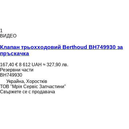
1
ВИДЕО
Клапан трьохходовий Berthoud BH749930 за
пръскачка
167,40 €
8 612 UAH
≈ 327,90 лв.
Резервни части
BH749930
Украйна, Хоростків
ТОВ "Мрія Сервіс Запчастини"
Свържете се с продавача