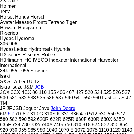
ZX
Zaxis
Holmer
Terra
Holset
Honda
Horsch
Avatar
Maestro
Pronto
Terrano
Tiger
Howard
Husqvarna
R-series
Hydac
Hydrema
806
906
Hydro Leduc
Hydromatik
Hyundai
HX-series
R-series
Robex
Hürlimann
IHC
IVECO
Indexator
International Harvester
International
844
955
1055
S-series
Iseki
SXG
TA
TG
TU
TX
Iskra
Isuzu
J&M
JCB
2CX
3CX
4CX
86
110
155
406
407
427
520
524
525
526
527
530
531
532
533
535
536
537
540
541
550
560
Fastrac
JS
JZ
TM
JF
JF
JSB
Jaguar
Javo
John Deere
6M
6R
7R
8R
310 G
310S K
331
336
410
512
530
550
572
580
582
590
592
620R
622R
625R
630F
630R
630X
635D
635F
724
730
732i
740A
740i
750
810
818
824
832
850
854
920
930
955
965
980
1040
1070 E
1072
1075
1110
1120
1140