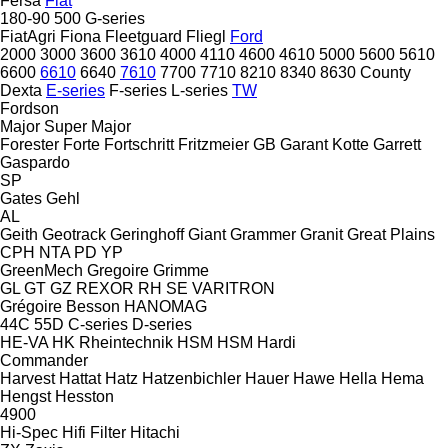
Fersa
Fiat
180-90
500
G-series
FiatAgri
Fiona
Fleetguard
Fliegl
Ford
2000
3000
3600
3610
4000
4110
4600
4610
5000
5600
5610
6600
6610
6640
7610
7700
7710
8210
8340
8630
County
Dexta
E-series
F-series
L-series
TW
Fordson
Major
Super Major
Forester
Forte
Fortschritt
Fritzmeier
GB
Garant Kotte
Garrett
Gaspardo
SP
Gates
Gehl
AL
Geith
Geotrack
Geringhoff
Giant
Grammer
Granit
Great Plains
CPH
NTA
PD
YP
GreenMech
Gregoire
Grimme
GL
GT
GZ
REXOR
RH
SE
VARITRON
Grégoire Besson
HANOMAG
44C
55D
C-series
D-series
HE-VA
HK Rheintechnik
HSM
HSM
Hardi
Commander
Harvest
Hattat
Hatz
Hatzenbichler
Hauer
Hawe
Hella
Hema
Hengst
Hesston
4900
Hi-Spec
Hifi Filter
Hitachi