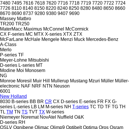
7480
7495
7616
7618
7620
7716
7718
7719
7720
7722
7724
7726
8110
8140
8150
8220
8240
8250
8280
8480
8650
8660
8670
8690
8737
9280
9380
9407
9690
Massey
Matbro
TR200
TR250
MaterMacc
Maximus
McConnel
McCormick
CX
F-series
MC
MTX
X-series
XTX
ZTX
McFarLane
McHale
Mengele
Menzi Muck
Mercedes-Benz
A-Class
Merlo
P-series
TF
Meyer-Lohne
Mitsubishi
D-series
L-series
MT
Modine
Moi
Monosem
NG
Monroe
Moresil
Muir Hill
Mullerup
Mustang
Mzuri
Müller
Müller-
electronic
NAF
NRF
NTN
Neuson
6001
New Holland
8030
B-series
BB
BR
CR
CX
D-series
E-series
FR
FX
G-
series
L-series
LB
LM
M-series
NH
T-series
TC
TD
TF
TG
TH
TL
TM
TN
TS
TVT
TX
W-series
Niemeyer
Noremat
NovAtel
Nuffield
O&K
D-series
RH
OSLV
Ognibene
Olimac
Olimp9
Optibelt
Optima
Oros
Osram