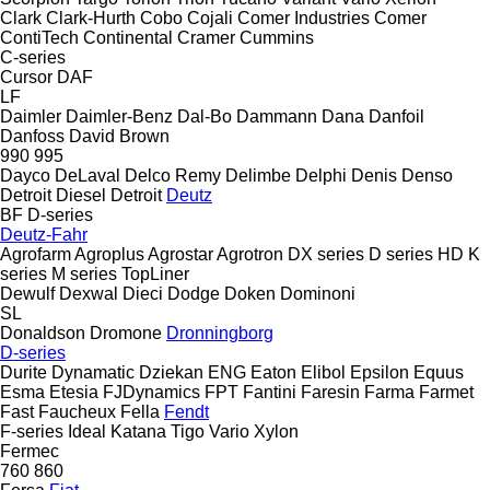
Clark
Clark-Hurth
Cobo
Cojali
Comer Industries
Comer
ContiTech
Continental
Cramer
Cummins
C-series
Cursor
DAF
LF
Daimler
Daimler-Benz
Dal-Bo
Dammann
Dana
Danfoil
Danfoss
David Brown
990
995
Dayco
DeLaval
Delco Remy
Delimbe
Delphi
Denis
Denso
Detroit Diesel
Detroit
Deutz
BF
D-series
Deutz-Fahr
Agrofarm
Agroplus
Agrostar
Agrotron
DX series
D series
HD
K
series
M series
TopLiner
Dewulf
Dexwal
Dieci
Dodge
Doken
Dominoni
SL
Donaldson
Dromone
Dronningborg
D-series
Durite
Dynamatic
Dziekan
ENG
Eaton
Elibol
Epsilon
Equus
Esma
Etesia
FJDynamics
FPT
Fantini
Faresin
Farma
Farmet
Fast
Faucheux
Fella
Fendt
F-series
Ideal
Katana
Tigo
Vario
Xylon
Fermec
760
860