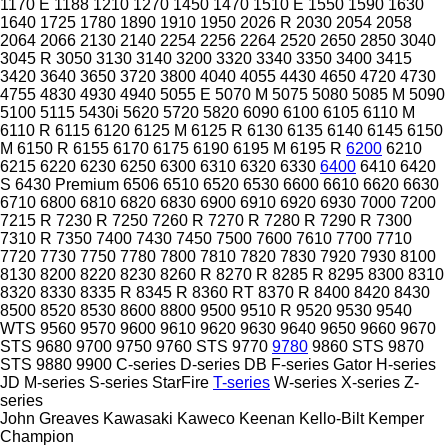
1170 E
1188
1210
1270
1450
1470
1510 E
1550
1590
1630
1640
1725
1780
1890
1910
1950
2026 R
2030
2054
2058
2064
2066
2130
2140
2254
2256
2264
2520
2650
2850
3040
3045 R
3050
3130
3140
3200
3320
3340
3350
3400
3415
3420
3640
3650
3720
3800
4040
4055
4430
4650
4720
4730
4755
4830
4930
4940
5055 E
5070 M
5075
5080
5085 M
5090
5100
5115
5430i
5620
5720
5820
6090
6100
6105
6110 M
6110 R
6115
6120
6125 M
6125 R
6130
6135
6140
6145
6150
M
6150 R
6155
6170
6175
6190
6195 M
6195 R
6200
6210
6215
6220
6230
6250
6300
6310
6320
6330
6400
6410
6420
S
6430 Premium
6506
6510
6520
6530
6600
6610
6620
6630
6710
6800
6810
6820
6830
6900
6910
6920
6930
7000
7200
7215 R
7230 R
7250
7260 R
7270 R
7280 R
7290 R
7300
7310 R
7350
7400
7430
7450
7500
7600
7610
7700
7710
7720
7730
7750
7780
7800
7810
7820
7830
7920
7930
8100
8130
8200
8220
8230
8260 R
8270 R
8285 R
8295
8300
8310
8320
8330
8335 R
8345 R
8360 RT
8370 R
8400
8420
8430
8500
8520
8530
8600
8800
9500
9510 R
9520
9530
9540
WTS
9560
9570
9600
9610
9620
9630
9640
9650
9660
9670
STS
9680
9700
9750
9760 STS
9770
9780
9860 STS
9870
STS
9880
9900
C-series
D-series
DB
F-series
Gator
H-series
JD
M-series
S-series
StarFire
T-series
W-series
X-series
Z-
series
John Greaves
Kawasaki
Kaweco
Keenan
Kello-Bilt
Kemper
Champion