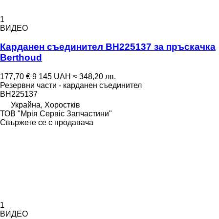
1
ВИДЕО
Карданен съединител BH225137 за пръскачка
Berthoud
177,70 €
9 145 UAH
≈ 348,20 лв.
Резервни части - карданен съединител
BH225137
Украйна, Хоростків
ТОВ "Мрія Сервіс Запчастини"
Свържете се с продавача
1
ВИДЕО