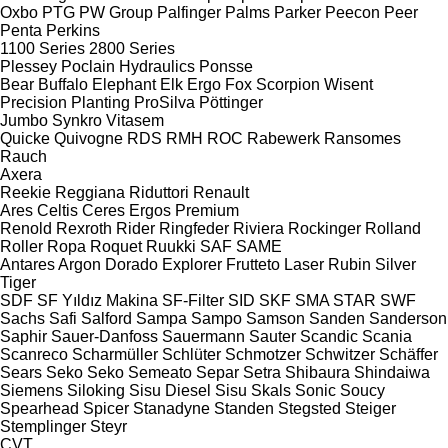
Oxbo
PTG
PW Group
Palfinger
Palms
Parker
Peecon
Peer
Penta
Perkins
1100 Series
2800 Series
Plessey
Poclain Hydraulics
Ponsse
Bear
Buffalo
Elephant
Elk
Ergo
Fox
Scorpion
Wisent
Precision Planting
ProSilva
Pöttinger
Jumbo
Synkro
Vitasem
Quicke
Quivogne
RDS
RMH
ROC
Rabewerk
Ransomes
Rauch
Axera
Reekie
Reggiana Riduttori
Renault
Ares
Celtis
Ceres
Ergos
Premium
Renold
Rexroth
Rider
Ringfeder
Riviera
Rockinger
Rolland
Roller
Ropa
Roquet
Ruukki
SAF
SAME
Antares
Argon
Dorado
Explorer
Frutteto
Laser
Rubin
Silver
Tiger
SDF
SF Yıldız Makina
SF-Filter
SID
SKF
SMA
STAR
SWF
Sachs
Safi
Salford
Sampa
Sampo
Samson
Sanden
Sanderson
Saphir
Sauer-Danfoss
Sauermann
Sauter
Scandic
Scania
Scanreco
Scharmüller
Schlüter
Schmotzer
Schwitzer
Schäffer
Sears
Seko
Seko
Semeato
Separ
Setra
Shibaura
Shindaiwa
Siemens
Siloking
Sisu Diesel
Sisu
Skals
Sonic
Soucy
Spearhead
Spicer
Stanadyne
Standen
Stegsted
Steiger
Stemplinger
Steyr
CVT