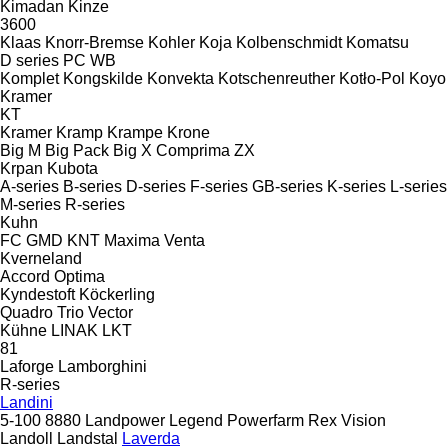
Kimadan
Kinze
3600
Klaas
Knorr-Bremse
Kohler
Koja
Kolbenschmidt
Komatsu
D series
PC
WB
Komplet
Kongskilde
Konvekta
Kotschenreuther
Kotło-Pol
Koyo
Kramer
KT
Kramer
Kramp
Krampe
Krone
Big M
Big Pack
Big X
Comprima
ZX
Krpan
Kubota
A-series
B-series
D-series
F-series
GB-series
K-series
L-series
M-series
R-series
Kuhn
FC
GMD
KNT
Maxima
Venta
Kverneland
Accord
Optima
Kyndestoft
Köckerling
Quadro
Trio
Vector
Kühne
LINAK
LKT
81
Laforge
Lamborghini
R-series
Landini
5-100
8880
Landpower
Legend
Powerfarm
Rex
Vision
Landoll
Landstal
Laverda