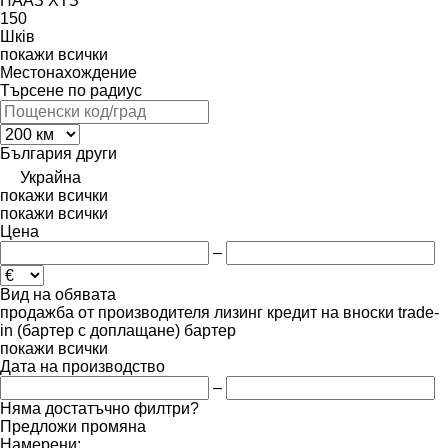
ПААЗ
ХТЗ
150
Шків
покажи всички
Местонахождение
Търсене по радиус
България
други
Украйна
покажи всички
покажи всички
Цена
–
Вид на обявата
продажба
от производителя
лизинг
кредит
на вноски
trade-
in (бартер с доплащане)
бартер
покажи всички
Дата на производство
–
Няма достатъчно филтри?
Предложи промяна
Намерени: