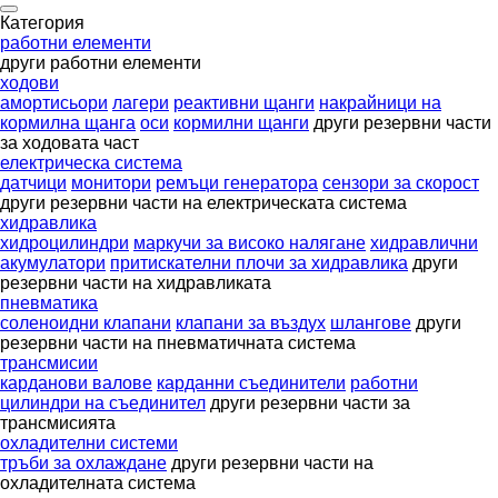
Категория
работни елементи
други работни елементи
ходови
амортисьори
лагери
реактивни щанги
накрайници на
кормилна щанга
оси
кормилни щанги
други резервни части
за ходовата част
електрическа система
датчици
монитори
ремъци генератора
сензори за скорост
други резервни части на електрическата система
хидравлика
хидроцилиндри
маркучи за високо налягане
хидравлични
акумулатори
притискателни плочи за хидравлика
други
резервни части на хидравликата
пневматика
соленоидни клапани
клапани за въздух
шлангове
други
резервни части на пневматичната система
трансмисии
карданови валове
карданни съединители
работни
цилиндри на съединител
други резервни части за
трансмисията
охладителни системи
тръби за охлаждане
други резервни части на
охладителната система