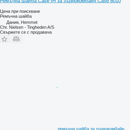
Ремъчна шайба Case IH за зърнокомбайн Case 8010
Цена при поискване
Ремъчна шайба
Дания, Hemmet
Chr. Nielsen - Tingheden A/S
Свържете се с продавача
ремъчна шайба за зърнокомбайн