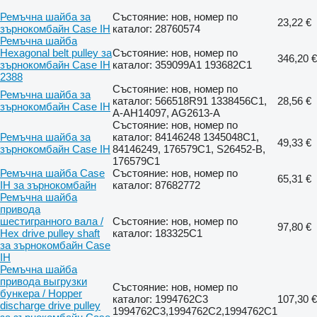
Ремъчна шайба за
Състояние: нов, номер по
23,22 €
зърнокомбайн Case IH
каталог: 28760574
Ремъчна шайба
Hexagonal belt pulley за
Състояние: нов, номер по
346,20 €
зърнокомбайн Case IH
каталог: 359099A1 193682C1
2388
Състояние: нов, номер по
Ремъчна шайба за
каталог: 566518R91 1338456C1,
28,56 €
зърнокомбайн Case IH
A-AH14097, AG2613-A
Състояние: нов, номер по
Ремъчна шайба за
каталог: 84146248 1345048C1,
49,33 €
зърнокомбайн Case IH
84146249, 176579C1, S26452-B,
176579C1
Ремъчна шайба Case
Състояние: нов, номер по
65,31 €
IH за зърнокомбайн
каталог: 87682772
Ремъчна шайба
привода
шестигранного вала /
Състояние: нов, номер по
97,80 €
Hex drive pulley shaft
каталог: 183325C1
за зърнокомбайн Case
IH
Ремъчна шайба
привода выгрузки
Състояние: нов, номер по
бункера / Hopper
каталог: 1994762C3
107,30 €
discharge drive pulley
1994762C3,1994762C2,1994762C1