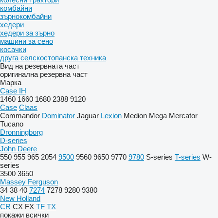
комбайни
зърнокомбайни
хедери
хедери за зърно
машини за сено
косачки
друга селскостопанска техника
Вид на резервната част
оригинална резервна част
Марка
Case IH
1460
1660
1680
2388
9120
Case
Claas
Commandor
Dominator
Jaguar
Lexion
Medion
Mega
Mercator
Tucano
Dronningborg
D-series
John Deere
550
955
965
2054
9500
9560
9650
9770
9780
S-series
T-series
W-
series
3500
3650
Massey Ferguson
34
38
40
7274
7278
9280
9380
New Holland
CR
CX
FX
TF
TX
покажи всички