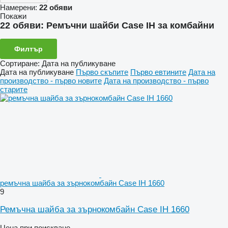
Намерени:
22 обяви
Покажи
22 обяви:
Ремъчни шайби Case IH за комбайни
Филтър
Сортиране
:
Дата на публикуване
Дата на публикуване
Първо скъпите
Първо евтините
Дата на
производство - първо новите
Дата на производство - първо
старите
ремъчна шайба за зърнокомбайн Case IH 1660
9
Ремъчна шайба за зърнокомбайн Case IH 1660
Цена при поискване