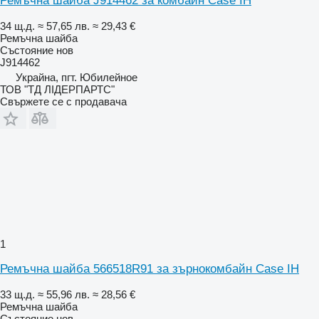
Ремъчна шайба J914462 за комбайн Case IH
34 щ.д.
≈ 57,65 лв.
≈ 29,43 €
Ремъчна шайба
Състояние
нов
J914462
Украйна, пгт. Юбилейное
ТОВ "ТД ЛІДЕРПАРТС"
Свържете се с продавача
1
Ремъчна шайба 566518R91 за зърнокомбайн Case IH
33 щ.д.
≈ 55,96 лв.
≈ 28,56 €
Ремъчна шайба
Състояние
нов