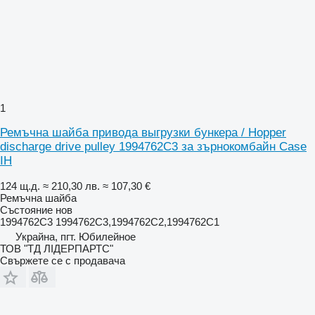
1
Ремъчна шайба привода выгрузки бункера / Hopper
discharge drive pulley 1994762C3 за зърнокомбайн Case
IH
124 щ.д.
≈ 210,30 лв.
≈ 107,30 €
Ремъчна шайба
Състояние
нов
1994762C3 1994762C3,1994762C2,1994762C1
Украйна, пгт. Юбилейное
ТОВ "ТД ЛІДЕРПАРТС"
Свържете се с продавача