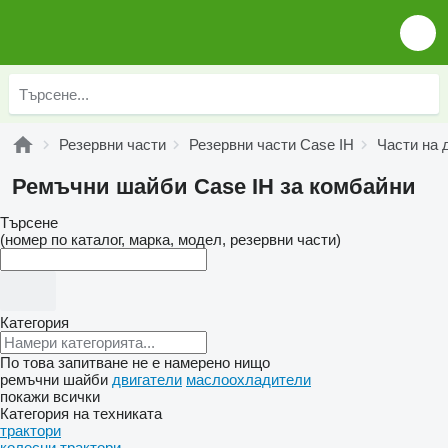
Резервни части
Резервни части Case IH
Части на 
Ремъчни шайби Case IH за комбайни
Търсене
(номер по каталог, марка, модел, резервни части)
Категория
По това запитване не е намерено нищо
ремъчни шайби
двигатели
маслоохладители
покажи всички
Категория на техниката
трактори
колесни трактори