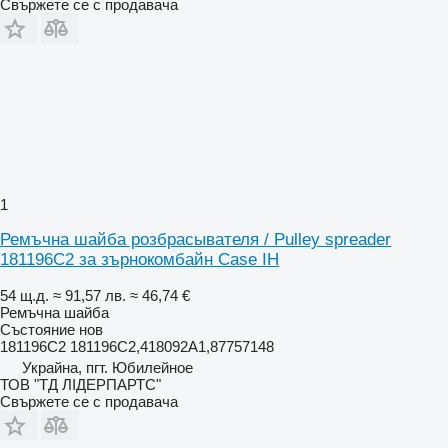
Свържете се с продавача
1
Ремъчна шайба розбрасывателя / Pulley spreader
181196C2 за зърнокомбайн Case IH
54 щ.д.
≈ 91,57 лв.
≈ 46,74 €
Ремъчна шайба
Състояние
нов
181196C2 181196C2,418092A1,87757148
Украйна, пгт. Юбилейное
ТОВ "ТД ЛІДЕРПАРТС"
Свържете се с продавача