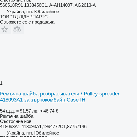
566518R91 1338456C1, A-AH14097, AG2613-A
Украйна, пгт. Юбилейное
ТОВ "ТД ЛІДЕРПАРТС"
Свържете се с продавача
1
Ремъчна шайба розбрасывателя / Pulley spreader
418093A1 за зърнокомбайн Case IH
54 щ.д.
≈ 91,57 лв.
≈ 46,74 €
Ремъчна шайба
Състояние
нов
418093A1 418093A1,1994772C1,87757146
Украйна, пгт. Юбилейное