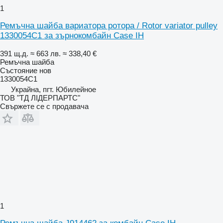
1
Ремъчна шайба вариатора ротора / Rotor variator pulley
1330054C1 за зърнокомбайн Case IH
391 щ.д.
≈ 663 лв.
≈ 338,40 €
Ремъчна шайба
Състояние
нов
1330054C1
Украйна, пгт. Юбилейное
ТОВ "ТД ЛІДЕРПАРТС"
Свържете се с продавача
1