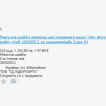
1
Ремъчна шайба привода шестигранного вала / Hex drive
pulley shaft 183325C1 за зърнокомбайн Case IH
113 щ.д.
≈ 191,60 лв.
≈ 97,80 €
Ремъчна шайба
Състояние
нов
183325C1
Украйна, пгт. Юбилейное
ТОВ "ТД ЛІДЕРПАРТС"
Свържете се с продавача