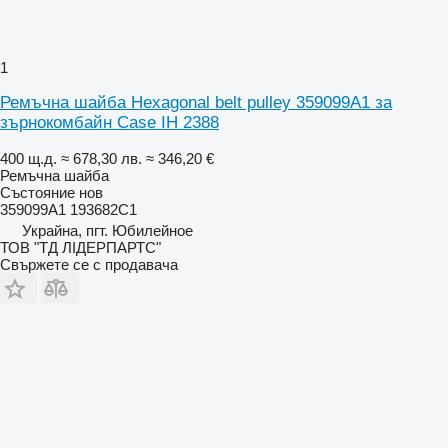
1
Ремъчна шайба Hexagonal belt pulley 359099A1 за
зърнокомбайн Case IH 2388
400 щ.д.
≈ 678,30 лв.
≈ 346,20 €
Ремъчна шайба
Състояние
нов
359099A1 193682C1
Украйна, пгт. Юбилейное
ТОВ "ТД ЛІДЕРПАРТС"
Свържете се с продавача