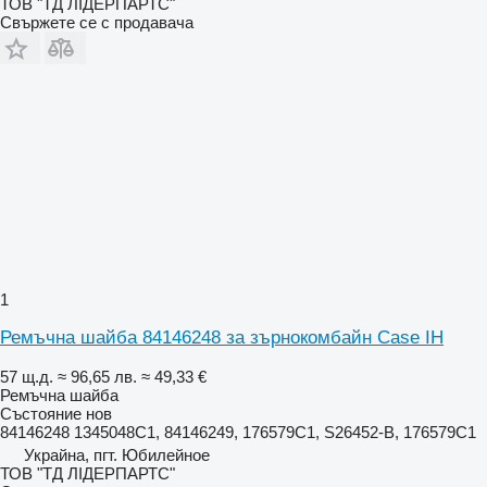
ТОВ "ТД ЛІДЕРПАРТС"
Свържете се с продавача
1
Ремъчна шайба 84146248 за зърнокомбайн Case IH
57 щ.д.
≈ 96,65 лв.
≈ 49,33 €
Ремъчна шайба
Състояние
нов
84146248 1345048C1, 84146249, 176579C1, S26452-B, 176579C1
Украйна, пгт. Юбилейное
ТОВ "ТД ЛІДЕРПАРТС"