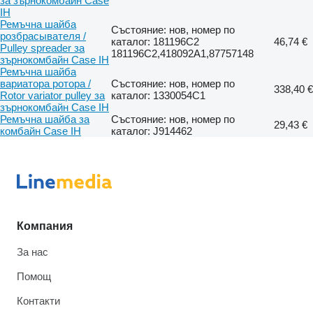
за зърнокомбайн Case
IH
Ремъчна шайба
Състояние: нов, номер по
розбрасывателя /
каталог: 181196C2
46,74 €
Pulley spreader за
181196C2,418092A1,87757148
зърнокомбайн Case IH
Ремъчна шайба
вариатора ротора /
Състояние: нов, номер по
338,40 €
Rotor variator pulley за
каталог: 1330054C1
зърнокомбайн Case IH
Ремъчна шайба за
Състояние: нов, номер по
29,43 €
комбайн Case IH
каталог: J914462
Компания
За нас
Помощ
Контакти