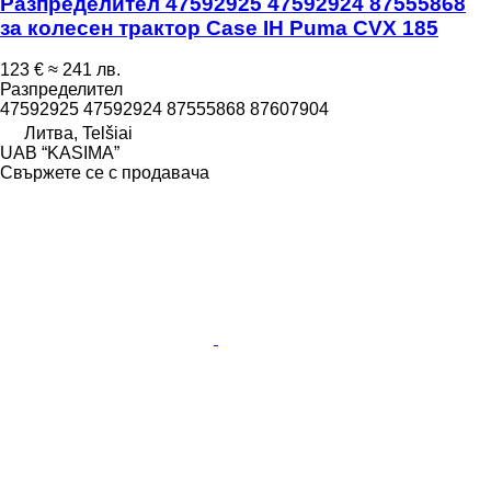
Разпределител 47592925 47592924 87555868
за колесен трактор Case IH Puma CVX 185
123 €
≈ 241 лв.
Разпределител
47592925 47592924 87555868 87607904
Литва, Telšiai
UAB “KASIMA”
Свържете се с продавача