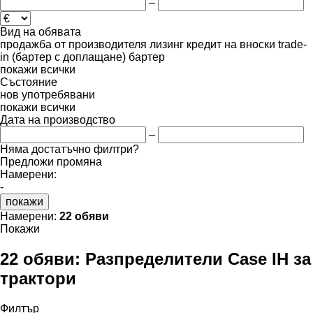
–
Вид на обявата
продажба
от производителя
лизинг
кредит
на вноски
trade-
in (бартер с доплащане)
бартер
покажи всички
Състояние
нов
употребявани
покажи всички
Дата на производство
–
Няма достатъчно филтри?
Предложи промяна
Намерени:
-
покажи
Намерени:
22 обяви
Покажи
22 обяви:
Разпределители Case IH за
трактори
Филтър