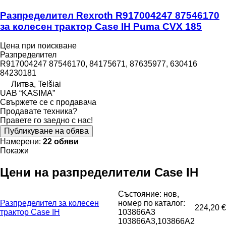
Разпределител Rexroth R917004247 87546170
за колесен трактор Case IH Puma CVX 185
Цена при поискване
Разпределител
R917004247 87546170, 84175671, 87635977, 630416
84230181
Литва, Telšiai
UAB “KASIMA”
Свържете се с продавача
Продавате техника?
Правете го заедно с нас!
Публикуване на обява
Намерени:
22 обяви
Покажи
Цени на разпределители Case IH
Състояние: нов,
Разпределител за колесен
номер по каталог:
224,20 €
трактор Case IH
103866A3
103866A3,103866A2