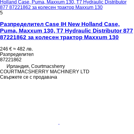
Holland Case, Puma, Maxxum 130, T7 Hydraulic Distributor
877 87221862 за колесен трактор Maxxum 130
5
Разпределител Case IH New Holland Case,
Puma, Maxxum 130, T7 Hydraulic Distributor 877
87221862 за колесен трактор Maxxum 130
246 €
≈ 482 лв.
Разпределител
87221862
Ирландия, Courtmacsherry
COURTMACSHERRY MACHINERY LTD
Свържете се с продавача