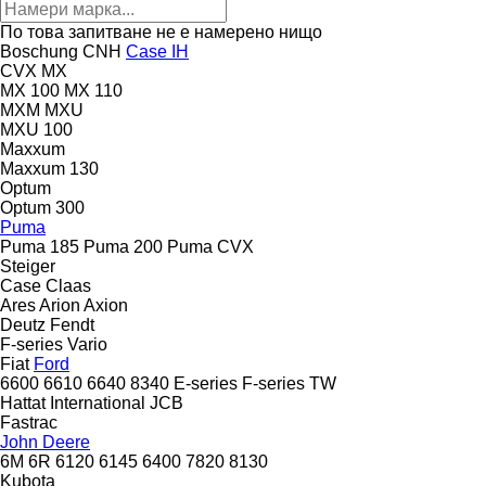
По това запитване не е намерено нищо
Boschung
CNH
Case IH
CVX
MX
MX 100
MX 110
MXM
MXU
MXU 100
Maxxum
Maxxum 130
Optum
Optum 300
Puma
Puma 185
Puma 200
Puma CVX
Steiger
Case
Claas
Ares
Arion
Axion
Deutz
Fendt
F-series
Vario
Fiat
Ford
6600
6610
6640
8340
E-series
F-series
TW
Hattat
International
JCB
Fastrac
John Deere
6M
6R
6120
6145
6400
7820
8130
Kubota