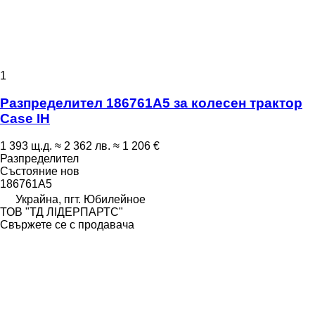
1
Разпределител 186761A5 за колесен трактор
Case IH
1 393 щ.д.
≈ 2 362 лв.
≈ 1 206 €
Разпределител
Състояние
нов
186761A5
Украйна, пгт. Юбилейное
ТОВ "ТД ЛІДЕРПАРТС"
Свържете се с продавача