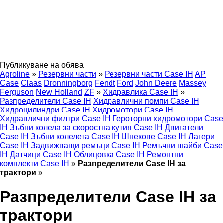
Публикуване на обява
Agroline
»
Резервни части
»
Резервни части Case IH
AP
Case
Claas
Dronningborg
Fendt
Ford
John Deere
Massey
Ferguson
New Holland
ZF
»
Хидравлика Case IH
»
Разпределители Case IH
Хидравлични помпи Case IH
Хидроцилиндри Case IH
Хидромотори Case IH
Хидравлични филтри Case IH
Героторни хидромотори Case
IH
Зъбни колела за скоростна кутия Case IH
Двигатели
Case IH
Зъбни колелета Case IH
Шнекове Case IH
Лагери
Case IH
Задвижващи ремъци Case IH
Ремъчни шайби Case
IH
Датчици Case IH
Облицовка Case IH
Ремонтни
комплекти Case IH
»
Разпределители Case IH за
трактори
»
Разпределители Case IH за
трактори