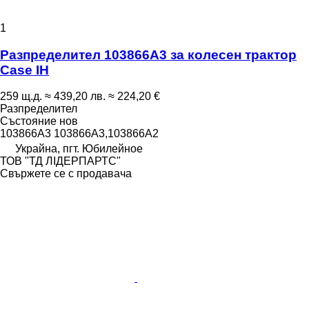
1
Разпределител 103866A3 за колесен трактор
Case IH
259 щ.д.
≈ 439,20 лв.
≈ 224,20 €
Разпределител
Състояние
нов
103866A3 103866A3,103866A2
Украйна, пгт. Юбилейное
ТОВ "ТД ЛІДЕРПАРТС"
Свържете се с продавача