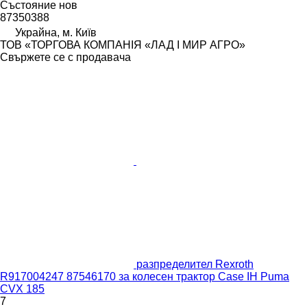
Състояние
нов
87350388
Украйна, м. Київ
ТОВ «ТОРГОВА КОМПАНІЯ «ЛАД І МИР АГРО»
Свържете се с продавача
разпределител Rexroth
R917004247 87546170 за колесен трактор Case IH Puma
CVX 185
7