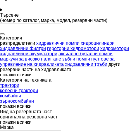
Търсене
(номер по каталог, марка, модел, резервни части)
Категория
разпределители
хидравлични помпи
хидроцилиндри
хидравлични филтри
героторни хидромотори
хидромотори
хидравлични акумулатори
аксиално-бутални помпи
маркучи за високо налягане
зъбни помпи
пултове за
управление на хидравликата
хидравлични тръби
други
резервни части на хидравликата
покажи всички
Категория на техниката
трактори
колесни трактори
комбайни
зърнокомбайни
покажи всички
Вид на резервната част
оригинална резервна част
покажи всички
Марка