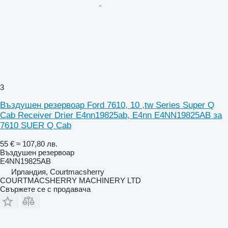
3
Въздушен резервоар Ford 7610, 10 ,tw Series Super Q
Cab Receiver Drier E4nn19825ab, E4nn E4NN19825AB за
7610 SUER Q Cab
55 €
≈ 107,80 лв.
Въздушен резервоар
E4NN19825AB
Ирландия, Courtmacsherry
COURTMACSHERRY MACHINERY LTD
Свържете се с продавача