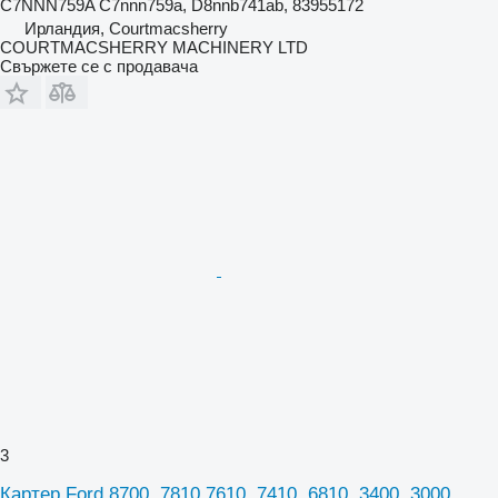
C7NNN759A C7nnn759a, D8nnb741ab, 83955172
Ирландия, Courtmacsherry
COURTMACSHERRY MACHINERY LTD
Свържете се с продавача
3
Картер Ford 8700, 7810 7610, 7410, 6810, 3400, 3000