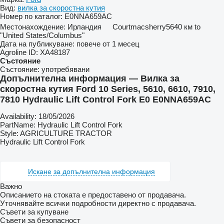
Вид:
вилка за скоростна кутия
Номер по каталог:
E0NNA659AC
Местонахождение:
Ирландия
Courtmacsherry
5640 км to
"United States/Columbus"
Дата на публикуване:
повече от 1 месец
Agroline ID:
XA48187
Състояние
Състояние:
употребявани
Допълнителна информация — Вилка за
скоростна кутия Ford 10 Series, 5610, 6610, 7910,
7810 Hydraulic Lift Control Fork E0 E0NNA659AC
Availability: 18/05/2026
PartName: Hydraulic Lift Control Fork
Style: AGRICULTURE TRACTOR
Hydraulic Lift Control Fork
Искане за допълнителна информация
Важно
Описанието на стоката е предоставено от продавача.
Уточнявайте всички подробности директно с продавача.
Съвети за купуване
Съвети за безопасност