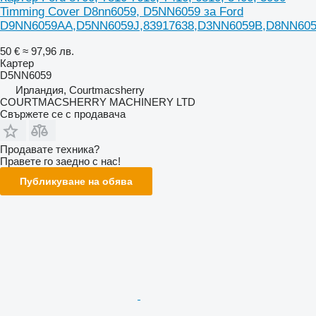
Timming Cover D8nn6059, D5NN6059 за Ford
D9NN6059AA,D5NN6059J,83917638,D3NN6059B,D8NN605
50 €
≈ 97,96 лв.
Картер
D5NN6059
Ирландия, Courtmacsherry
COURTMACSHERRY MACHINERY LTD
Свържете се с продавача
Продавате техника?
Правете го заедно с нас!
Публикуване на обява