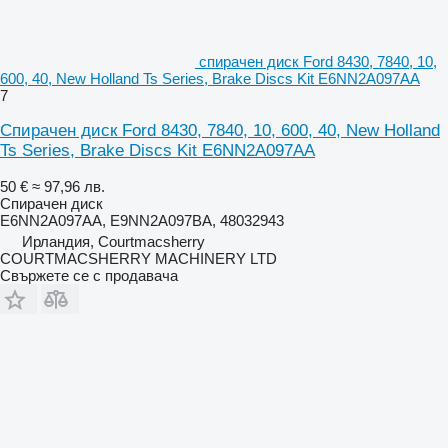
спирачен диск Ford 8430, 7840, 10,
600, 40, New Holland Ts Series, Brake Discs Kit E6NN2A097AA
7
Спирачен диск Ford 8430, 7840, 10, 600, 40, New Holland
Ts Series, Brake Discs Kit E6NN2A097AA
50 €
≈ 97,96 лв.
Спирачен диск
E6NN2A097AA, E9NN2A097BA, 48032943
Ирландия, Courtmacsherry
COURTMACSHERRY MACHINERY LTD
Свържете се с продавача