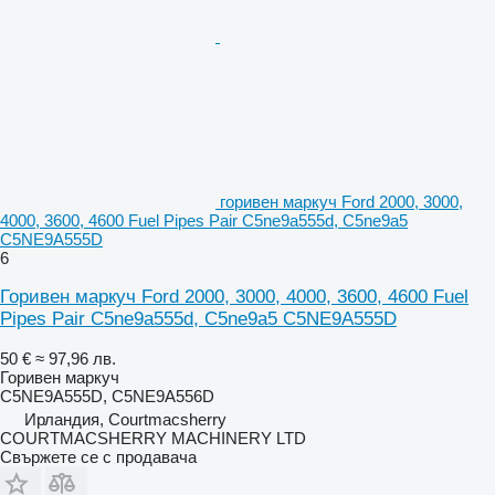
горивен маркуч Ford 2000, 3000,
4000, 3600, 4600 Fuel Pipes Pair C5ne9a555d, C5ne9a5
C5NE9A555D
6
Горивен маркуч Ford 2000, 3000, 4000, 3600, 4600 Fuel
Pipes Pair C5ne9a555d, C5ne9a5 C5NE9A555D
50 €
≈ 97,96 лв.
Горивен маркуч
C5NE9A555D, C5NE9A556D
Ирландия, Courtmacsherry
COURTMACSHERRY MACHINERY LTD
Свържете се с продавача