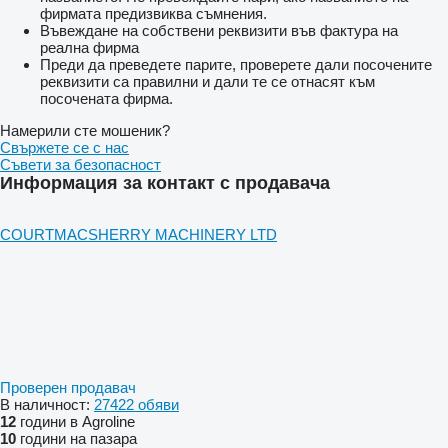
фирмата предизвиква съмнения.
Въвеждане на собствени реквизити във фактура на
реална фирма
Преди да преведете парите, проверете дали посочените
реквизити са правилни и дали те се отнасят към
посочената фирма.
Намерили сте мошеник?
Свържете се с нас
Съвети за безопасност
Информация за контакт с продавача
COURTMACSHERRY MACHINERY LTD
Проверен продавач
В наличност:
27422 обяви
12
години в Agroline
10
години на пазара