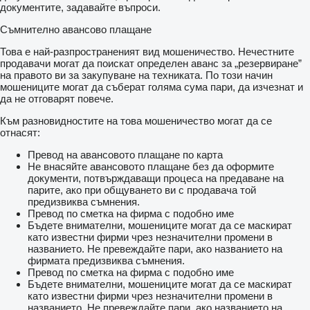
документите, задавайте въпроси.
Съмнително авансово плащане
Това е най-разпространеният вид мошеничество. Нечестните
продавачи могат да поискат определен аванс за „резервиране”
на правото ви за закупуване на техниката. По този начин
мошениците могат да съберат голяма сума пари, да изчезнат и
да не отговарят повече.
Към разновидностите на това мошеничество могат да се
отнасят:
Превод на авансовото плащане по карта
Не внасяйте авансовото плащане без да оформите
документи, потвърждаващи процеса на предаване на
парите, ако при общуването ви с продавача той
предизвиква съмнения.
Превод по сметка на фирма с подобно име
Бъдете внимателни, мошениците могат да се маскират
като известни фирми чрез незначителни промени в
названието. Не превеждайте пари, ако названието на
фирмата предизвиква съмнения.
Превод по сметка на фирма с подобно име
Бъдете внимателни, мошениците могат да се маскират
като известни фирми чрез незначителни промени в
названието. Не превеждайте пари, ако названието на