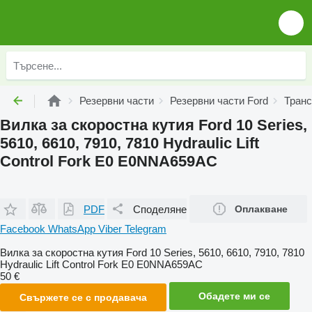
Резервни части
Резервни части Ford
Транс
Вилка за скоростна кутия Ford 10 Series,
5610, 6610, 7910, 7810 Hydraulic Lift
Control Fork E0 E0NNA659AC
PDF
Споделяне
Оплакване
Facebook
WhatsApp
Viber
Telegram
Вилка за скоростна кутия Ford 10 Series, 5610, 6610, 7910, 7810
Hydraulic Lift Control Fork E0 E0NNA659AC
50 €
Обадете ми се
Свържете се с продавача