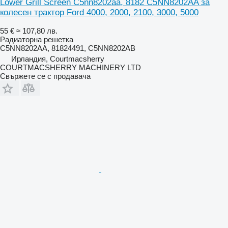
Lower Grill Screen C5nn8202aa, 8182 C5NN8202AA за
колесен трактор Ford 4000, 2000, 2100, 3000, 5000
55 €
≈ 107,80 лв.
Радиаторна решетка
C5NN8202AA, 81824491, C5NN8202AB
Ирландия, Courtmacsherry
COURTMACSHERRY MACHINERY LTD
Свържете се с продавача