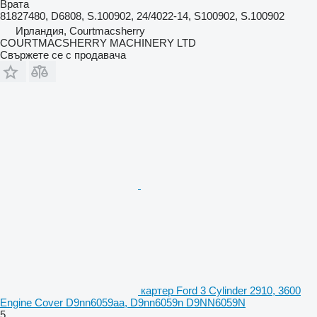
Врата
81827480, D6808, S.100902, 24/4022-14, S100902, S.100902
Ирландия, Courtmacsherry
COURTMACSHERRY MACHINERY LTD
Свържете се с продавача
картер Ford 3 Cylinder 2910, 3600
Engine Cover D9nn6059aa, D9nn6059n D9NN6059N
5