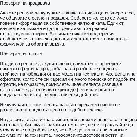
Проверка на продавача
Ако сте решили да купувате техника на ниска цена, уверете се,
че общувате с реален продавач. Съберете колкото се може
повече информация за собственика на техниката. Един от
начините за измама е да се представяш за реално
съществуваща фирма. Ако имате някакви подозрения,
съобщете ни за това за допълнителен контрол с помощта на
формуляра за обратна връзка.
Проверка на цената
Преди да решите да купите нещо, внимателно проверете
няколко оферти за продажба, за да разберете средната
стойност на избрания от вас модел на техниката. Ако цената на
офертата, която сте си харесали е много по-ниска от подобните
оферти, не бързайте, помислете. Значителната разлика в
цената може да означава скрити дефекти или опит на
продавача да извърши мошенически действия.
Не купувайте стоки, цената на които прекалено много се
различава от средната цена на подобна техника.
Не давайте съгласие за съмнителни залози и авансово плащане
на стоката. Ако имате някакви съмнения, не се страхувайте да
уточнявате подробностите, искайте допълнителни снимки и
документи на техниката, проверявайте достоверността на