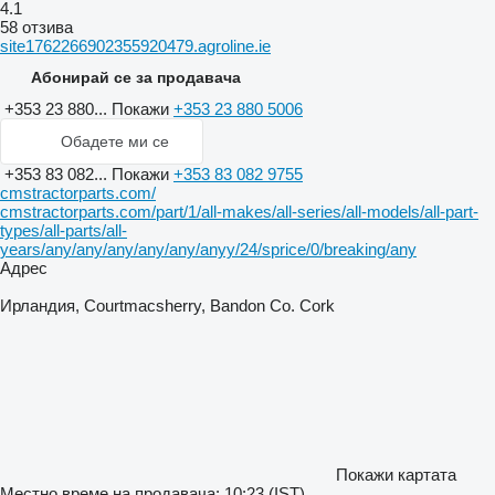
4.1
58 отзива
site1762266902355920479.agroline.ie
Абонирай се за продавача
+353 23 880...
Покажи
+353 23 880 5006
Обадете ми се
+353 83 082...
Покажи
+353 83 082 9755
cmstractorparts.com/
cmstractorparts.com/part/1/all-makes/all-series/all-models/all-part-
types/all-parts/all-
years/any/any/any/any/any/anyy/24/sprice/0/breaking/any
Адрес
Ирландия, Courtmacsherry, Bandon Co. Cork
Покажи картата
Местно време на продавача: 10:23 (IST)