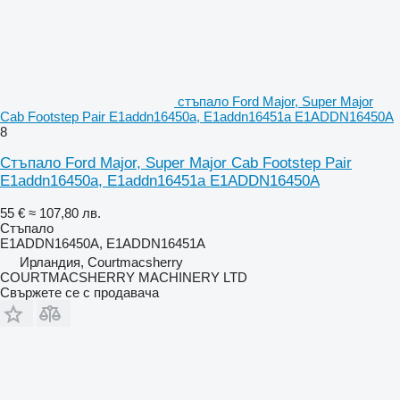
стъпало Ford Major, Super Major
Cab Footstep Pair E1addn16450a, E1addn16451a E1ADDN16450A
8
Стъпало Ford Major, Super Major Cab Footstep Pair
E1addn16450a, E1addn16451a E1ADDN16450A
55 €
≈ 107,80 лв.
Стъпало
E1ADDN16450A, E1ADDN16451A
Ирландия, Courtmacsherry
COURTMACSHERRY MACHINERY LTD
Свържете се с продавача