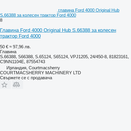
главина Ford 4000 Original Hub
S.66388 за колесен трактор Ford 4000
8
Главина Ford 4000 Original Hub S.66388 за колесен
трактор Ford 4000
50 €
≈ 97,96 лв.
Главина
S.66388, S66388, S.65124, S65124, VPJ1205, 24/450-8, 81823161,
C9NN1104E, 87554743
Ирландия, Courtmacsherry
COURTMACSHERRY MACHINERY LTD
Свържете се с продавача