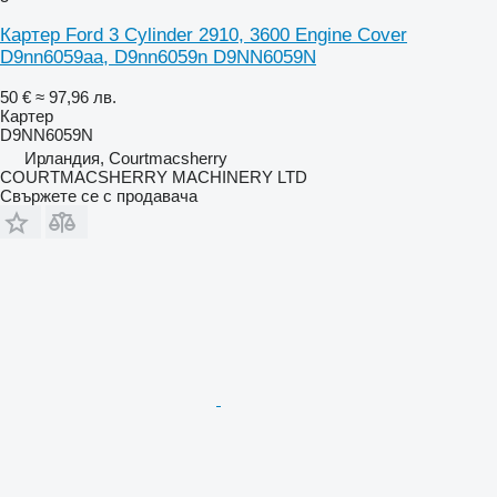
Картер Ford 3 Cylinder 2910, 3600 Engine Cover
D9nn6059aa, D9nn6059n D9NN6059N
50 €
≈ 97,96 лв.
Картер
D9NN6059N
Ирландия, Courtmacsherry
COURTMACSHERRY MACHINERY LTD
Свържете се с продавача