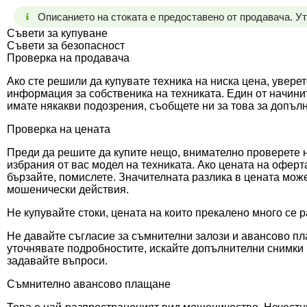
Описанието на стоката е предоставено от продавача. У
Съвети за купуване
Съвети за безопасност
Проверка на продавача
Ако сте решили да купувате техника на ниска цена, увере
информация за собственика на техниката. Един от начин
имате някакви подозрения, съобщете ни за това за допъл
Проверка на цената
Преди да решите да купите нещо, внимателно проверете н
избрания от вас модел на техниката. Ако цената на оферта
бързайте, помислете. Значителната разлика в цената мож
мошенически действия.
Не купувайте стоки, цената на които прекалено много се 
Не давайте съгласие за съмнителни залози и авансово пл
уточнявате подробностите, искайте допълнителни снимки 
задавайте въпроси.
Съмнително авансово плащане