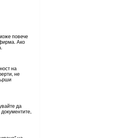
 може повече
фирма. Ако
.
ност на
ферти, не
върши
увайте да
 документите,