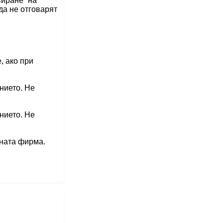
виране” на
да не отговарят
, ако при
нието. Не
нието. Не
ената фирма.