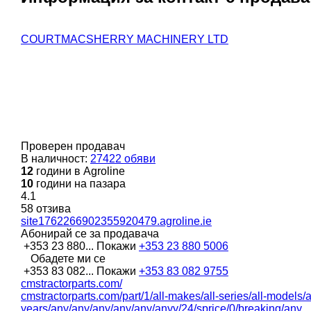
COURTMACSHERRY MACHINERY LTD
Проверен продавач
В наличност:
27422 обяви
12
години в Agroline
10
години на пазара
4.1
58 отзива
site1762266902355920479.agroline.ie
Абонирай се за продавача
+353 23 880...
Покажи
+353 23 880 5006
Обадете ми се
+353 83 082...
Покажи
+353 83 082 9755
cmstractorparts.com/
cmstractorparts.com/part/1/all-makes/all-series/all-models/all
years/any/any/any/any/any/anyy/24/sprice/0/breaking/any