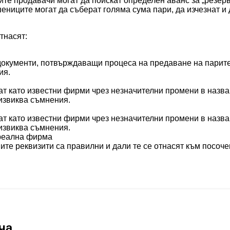
те продавачи могат да поискат определен аванс за „резер
ениците могат да съберат голяма сума пари, да изчезнат и 
тнасят:
окументи, потвърждаващи процеса на предаване на парите
ия.
т като известни фирми чрез незначителни промени в назва
извиква съмнения.
т като известни фирми чрез незначителни промени в назва
извиква съмнения.
 реална фирма
ите реквизити са правилни и дали те се отнасят към посоч
ча