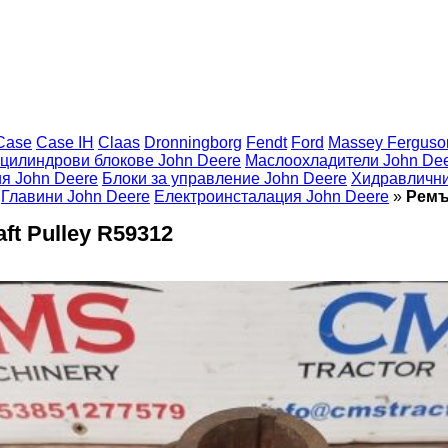
Case
Case IH
Claas
Dronningborg
Fendt
Ford
Massey Ferguso
 цилиндрови блокове John Deere
Маслоохладители John De
ия John Deere
Блоки за управление John Deere
Хидравлични
Главини John Deere
Електроинсталация John Deere
»
Ремъ
ft Pulley R59312