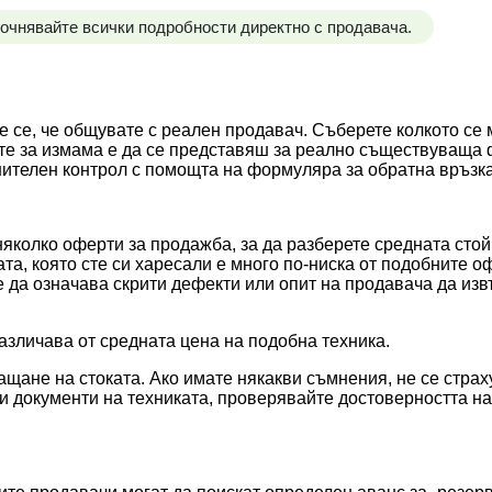
точнявайте всички подробности директно с продавача.
те се, че общувате с реален продавач. Съберете колкото се
ите за измама е да се представяш за реално съществуваща 
нителен контрол с помощта на формуляра за обратна връзка
яколко оферти за продажба, за да разберете средната стой
та, която сте си харесали е много по-ниска от подобните о
е да означава скрити дефекти или опит на продавача да из
различава от средната цена на подобна техника.
ащане на стоката. Ако имате някакви съмнения, не се страх
и документи на техниката, проверявайте достоверността на