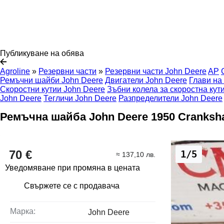
Публикуване на обява
Agroline
»
Резервни части
»
Резервни части John Deere
AP
Ремъчни шайби John Deere
Двигатели John Deere
Глави на
Скоростни кутии John Deere
Зъбни колела за скоростна кут
John Deere
Тегличи John Deere
Разпределители John Deere
Ремъчна шайба John Deere 1950 Cranksha
70 €
1/5
≈ 137,10 лв.
Уведомяване при промяна в цената
Свържете се с продавача
Марка:
John Deere