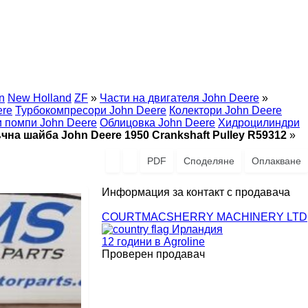
n
New Holland
ZF
»
Части на двигателя John Deere
»
ere
Турбокомпресори John Deere
Колектори John Deere
 помпи John Deere
Облицовка John Deere
Хидроцилиндри
чна шайба John Deere 1950 Crankshaft Pulley R59312
»
PDF
Споделяне
Оплакване
Информация за контакт с продавача
COURTMACSHERRY MACHINERY LTD
Ирландия
12 години в Agroline
Проверен продавач