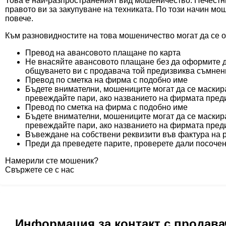
Това е най-разпространеният вид мошеничество. Нечестни
правото ви за закупуване на техниката. По този начин мош
повече.
Към разновидностите на това мошеничество могат да се о
Превод на авансовото плащане по карта
Не внасяйте авансовото плащане без да оформите д
общуването ви с продавача той предизвиква съмнен
Превод по сметка на фирма с подобно име
Бъдете внимателни, мошениците могат да се маскира
превеждайте пари, ако названието на фирмата пред
Превод по сметка на фирма с подобно име
Бъдете внимателни, мошениците могат да се маскира
превеждайте пари, ако названието на фирмата пред
Въвеждане на собствени реквизити във фактура на
Преди да преведете парите, проверете дали посочен
Намерили сте мошеник?
Свържете се с нас
Информация за контакт с продава