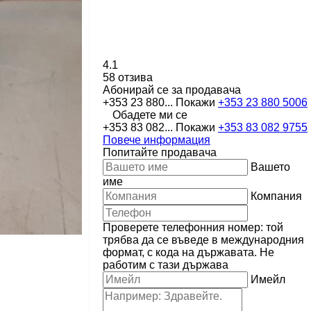
4.1
58 отзива
Абонирай се за продавача
+353 23 880...
Покажи
+353 23 880 5006
Обадете ми се
+353 83 082...
Покажи
+353 83 082 9755
Повече информация
Попитайте продавача
Вашето
име
Компания
Проверете телефонния номер: той
трябва да се въведе в международния
формат, с кода на държавата.
Не
работим с тази държава
Имейл
Искане за повече
снимки